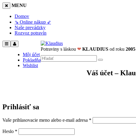
MENU
Domov
⇘ Online nákup ⇙
Naše prevádzky
Rozvoz potravín
Potraviny s láskou
❤
KLAUDIUS
od roku
2005
Môj účet
Pokladňa
Wishlist
Váš účet – Klau
Prihlásiť sa
Vaše prihlasovacie meno alebo e-mail adresa
*
Heslo
*