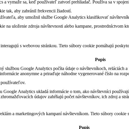
s a vymaže sa, keď používateľ zatvorí prehliadač. Používa sa v spojen
e tak, aby zabránil frekvencii žiadostí.
žívateľa, aby umožnil službe Google Analytics klasifikovať návštevník
ie na uloženie zdroja návštevnosti alebo kampane, prostredníctvom ktor
 interagujú s webovou stránkou. Tieto súbory cookie pomáhajú poskyto
Popis
ý službou Google Analytics počíta údaje o návštevníkoch, reláciách a 
 informácie anonymne a priraďuje náhodne vygenerované číslo na rozp
 používateľov.
u Google Analytics ukladá informácie o tom, ako návštevníci používaj
o zhromažďovacích údajov zahŕňajú počet návštevníkov, ich zdroj a str
 reklám a marketingových kampaní návštevníkom. Tieto súbory cookie
Popis