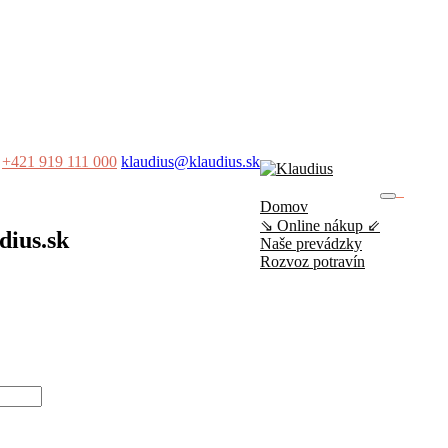
+421 919 111 000
klaudius@klaudius.sk
0
Domov
No produ
⇘ Online nákup ⇙
dius.sk
Naše prevádzky
Rozvoz potravín