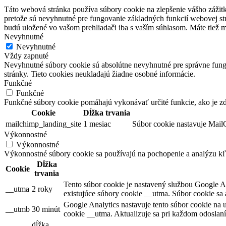
Táto webová stránka používa súbory cookie na zlepšenie vášho zážitk
pretože sú nevyhnutné pre fungovanie základných funkcií webovej str
budú uložené vo vašom prehliadači iba s vaším súhlasom. Máte tiež mo
Nevyhnutné
Nevyhnutné
Vždy zapnuté
Nevyhnutné súbory cookie sú absolútne nevyhnutné pre správne fungo
stránky. Tieto cookies neukladajú žiadne osobné informácie.
Funkčné
Funkčné
Funkčné súbory cookie pomáhajú vykonávať určité funkcie, ako je zdi
Cookie
Dĺžka trvania
mailchimp_landing_site
1 mesiac
Súbor cookie nastavuje MailC
Výkonnostné
Výkonnostné
Výkonnostné súbory cookie sa používajú na pochopenie a analýzu kľú
Dĺžka
Cookie
trvania
Tento súbor cookie je nastavený službou Google Anal
__utma
2 roky
existujúce súbory cookie __utma. Súbor cookie sa 
Google Analytics nastavuje tento súbor cookie na u
__utmb
30 minút
cookie __utma. Aktualizuje sa pri každom odoslaní
dĺžka