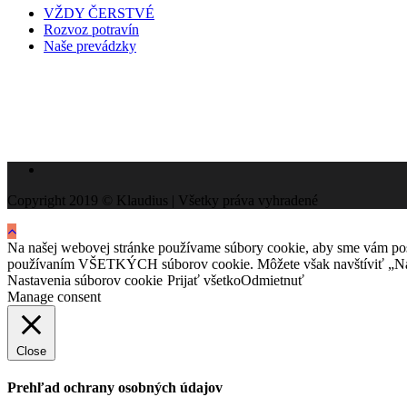
VŽDY ČERSTVÉ
Rozvoz potravín
Naše prevádzky
Copyright 2019 © Klaudius | Všetky práva vyhradené
Na našej webovej stránke používame súbory cookie, aby sme vám posky
používaním VŠETKÝCH súborov cookie. Môžete však navštíviť „Nast
Nastavenia súborov cookie
Prijať všetko
Odmietnuť
Manage consent
Close
Prehľad ochrany osobných údajov