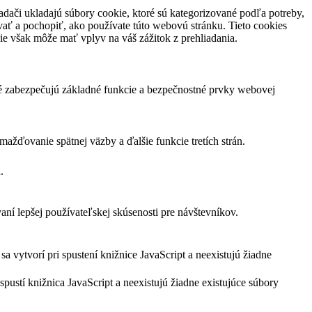
dači ukladajú súbory cookie, ktoré sú kategorizované podľa potreby,
vať a pochopiť, ako používate túto webovú stránku. Tieto cookies
ie však môže mať vplyv na váš zážitok z prehliadania.
ré zabezpečujú základné funkcie a bezpečnostné prvky webovej
žďovanie spätnej väzby a ďalšie funkcie tretích strán.
.
í lepšej používateľskej skúsenosti pre návštevníkov.
a vytvorí pri spustení knižnice JavaScript a neexistujú žiadne
pustí knižnica JavaScript a neexistujú žiadne existujúce súbory