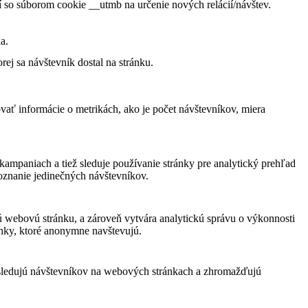
í so súborom cookie __utmb na určenie nových relácií/návštev.
a.
ej sa návštevník dostal na stránku.
vať informácie o metrikách, ako je počet návštevníkov, miera
kampaniach a tiež sleduje používanie stránky pre analytický prehľad
oznanie jedinečných návštevníkov.
ú webovú stránku, a zároveň vytvára analytickú správu o výkonnosti
ánky, ktoré anonymne navštevujú.
 sledujú návštevníkov na webových stránkach a zhromažďujú