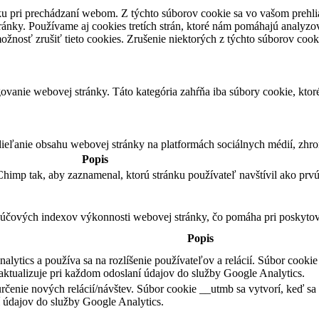
u pri prechádzaní webom. Z týchto súborov cookie sa vo vašom prehlia
ánky. Používame aj cookies tretích strán, ktoré nám pomáhajú analyzo
žnosť zrušiť tieto cookies. Zrušenie niektorých z týchto súborov cook
vanie webovej stránky. Táto kategória zahŕňa iba súbory cookie, kto
eľanie obsahu webovej stránky na platformách sociálnych médií, zhroma
Popis
himp tak, aby zaznamenal, ktorú stránku používateľ navštívil ako prvú
čových indexov výkonnosti webovej stránky, čo pomáha pri poskytovan
Popis
ytics a používa sa na rozlíšenie používateľov a relácií. Súbor cookie s
aktualizuje pri každom odoslaní údajov do služby Google Analytics.
rčenie nových relácií/návštev. Súbor cookie __utmb sa vytvorí, keď sa s
 údajov do služby Google Analytics.