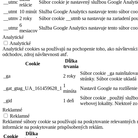
__utmc
Súbor cookie je nastavený službou Google Analytic
relácie
__utmt
10 minút
Služba Google Analytics nastavuje tento súbor cooki
__utmv
2 roky
Súbor cookie __utmb sa nastavuje na zariadení pou
6
__utmz
Služba Google Analytics nastavuje tento súbor cook
mesiacov
Analytické
Analytické
Analytické cookies sa používajú na pochopenie toho, ako návštevníci
odchodov, zdroj návštevnosti atď.
Dĺžka
Cookie
trvania
Súbor cookie _ga nainštalovan
_ga
2 roky
stránky. Súbor cookie ukladá
1
_gat_gtag_UA_161459628_1
Nastavil Google na rozlíšenie
minúta
Súbor cookie _použitý službo
_gid
1 deň
webovej lokality. Niektoré z
Reklamné
Reklamné
Reklamné súbory cookie sa používajú na poskytovanie relevantných
informácie na poskytovanie prispôsobených reklám.
Dĺžka
Cookie