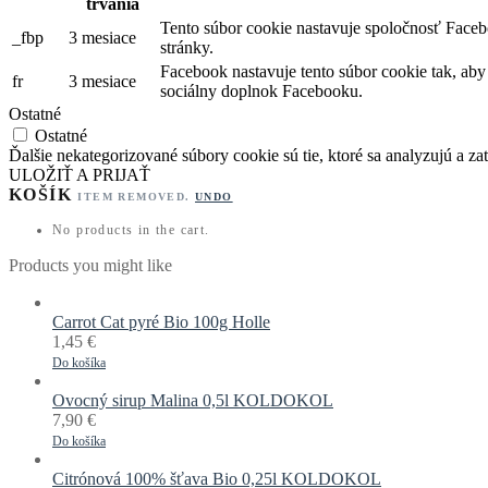
trvania
Tento súbor cookie nastavuje spoločnosť Faceb
_fbp
3 mesiace
stránky.
Facebook nastavuje tento súbor cookie tak, ab
fr
3 mesiace
sociálny doplnok Facebooku.
Ostatné
Ostatné
Ďalšie nekategorizované súbory cookie sú tie, ktoré sa analyzujú a zat
ULOŽIŤ A PRIJAŤ
KOŠÍK
ITEM REMOVED.
UNDO
No products in the cart.
Products you might like
Carrot Cat pyré Bio 100g Holle
1,45
€
Do košíka
Ovocný sirup Malina 0,5l KOLDOKOL
7,90
€
Do košíka
Citrónová 100% šťava Bio 0,25l KOLDOKOL