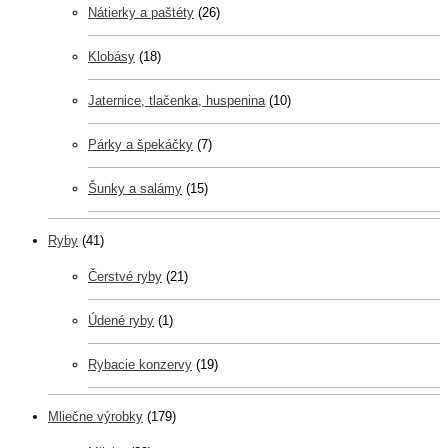
Nátierky a paštéty
(26)
Klobásy
(18)
Jaternice, tlačenka, huspenina
(10)
Párky a špekáčky
(7)
Šunky a salámy
(15)
Ryby
(41)
Čerstvé ryby
(21)
Údené ryby
(1)
Rybacie konzervy
(19)
Mliečne výrobky
(179)