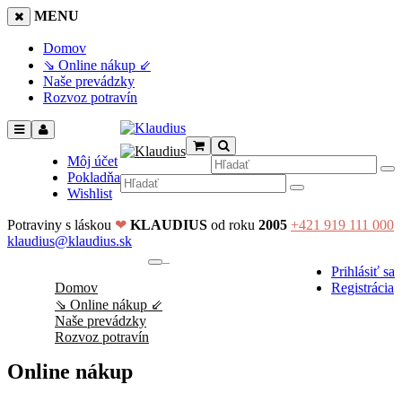
MENU
Domov
⇘ Online nákup ⇙
Naše prevádzky
Rozvoz potravín
Môj účet
Pokladňa
Wishlist
Potraviny s láskou
❤
KLAUDIUS
od roku
2005
+421 919 111 000
klaudius@klaudius.sk
0
Prihlásiť sa
No products in the cart.
Domov
Registrácia
⇘ Online nákup ⇙
Naše prevádzky
Rozvoz potravín
Online nákup