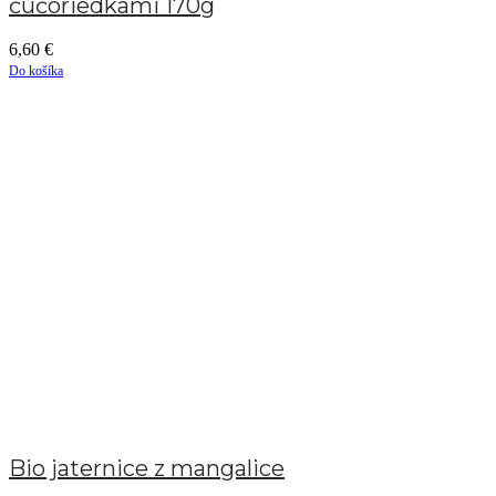
čučoriedkami 170g
6,60
€
Do košíka
Bio jaternice z mangalice