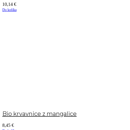
10,14
€
Do košíka
Bio krvavnice z mangalice
8,45
€