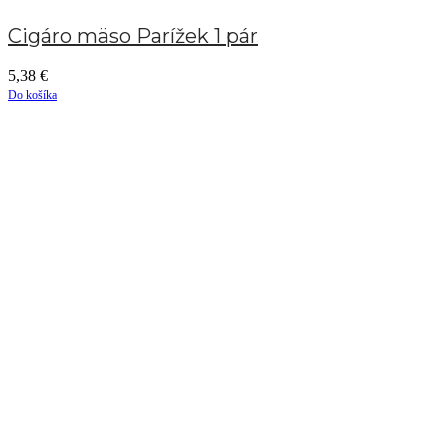
Cigáro mäso Parížek 1 pár
5,38
€
Do košíka