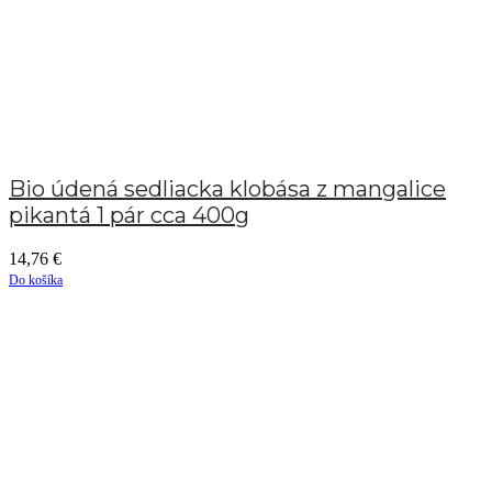
Bio údená sedliacka klobása z mangalice
pikantá 1 pár cca 400g
14,76
€
Do košíka