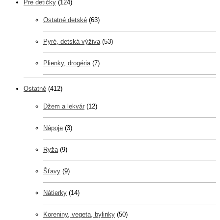
Pre detičky
(124)
Ostatné detské
(63)
Pyré, detská výživa
(53)
Plienky, drogéria
(7)
Ostatné
(412)
Džem a lekvár
(12)
Nápoje
(3)
Ryža
(9)
Šťavy
(9)
Nátierky
(14)
Koreniny, vegeta, bylinky
(50)