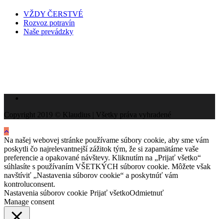
VŽDY ČERSTVÉ
Rozvoz potravín
Naše prevádzky
Copyright 2019 © Klaudius | Všetky práva vyhradené
Na našej webovej stránke používame súbory cookie, aby sme vám
poskytli čo najrelevantnejší zážitok tým, že si zapamätáme vaše
preferencie a opakované návštevy. Kliknutím na „Prijať všetko“
súhlasíte s používaním VŠETKÝCH súborov cookie. Môžete však
navštíviť „Nastavenia súborov cookie“ a poskytnúť vám
kontroluconsent.
Nastavenia súborov cookie
Prijať všetko
Odmietnuť
Manage consent