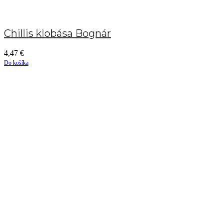
Chillis klobása Bognár
4,47
€
Do košíka