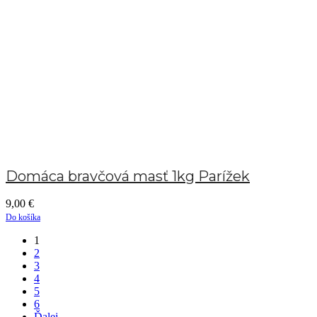
Domáca bravčová masť 1kg Parížek
9,00
€
Do košíka
1
2
3
4
5
6
Ďalej