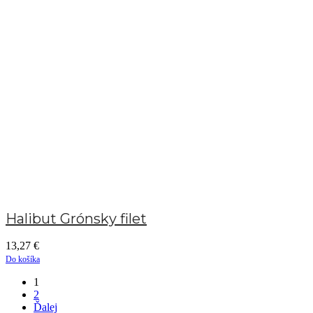
Halibut Grónsky filet
13,27
€
Do košíka
1
2
Ďalej