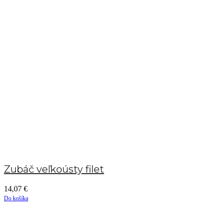
Zubáč veľkoústy filet
14,07
€
Do košíka