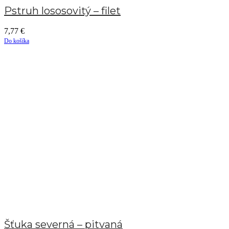
Pstruh lososovitý – filet
7,77
€
Do košíka
Šťuka severná – pitvaná