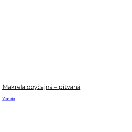
Makrela obyčajná – pitvaná
Viac info