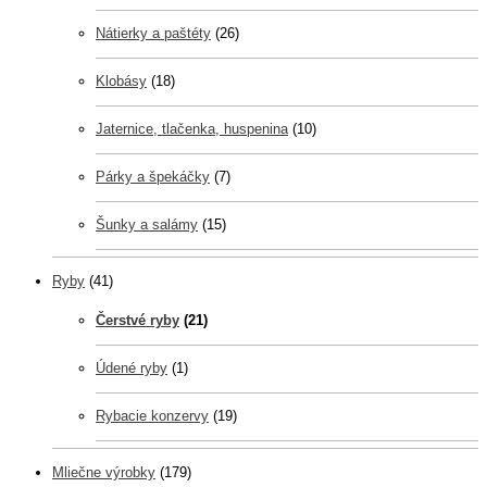
Nátierky a paštéty
(26)
Klobásy
(18)
Jaternice, tlačenka, huspenina
(10)
Párky a špekáčky
(7)
Šunky a salámy
(15)
Ryby
(41)
Čerstvé ryby
(21)
Údené ryby
(1)
Rybacie konzervy
(19)
Mliečne výrobky
(179)