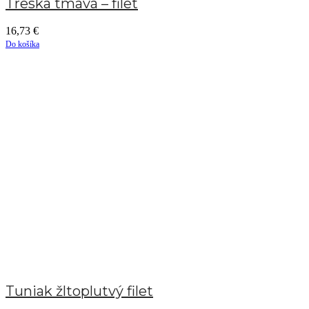
Treska tmavá – filet
16,73
€
Do košíka
Tuniak žltoplutvý filet