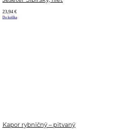
23,94
€
Do košíka
Kapor rybničný – pitvaný