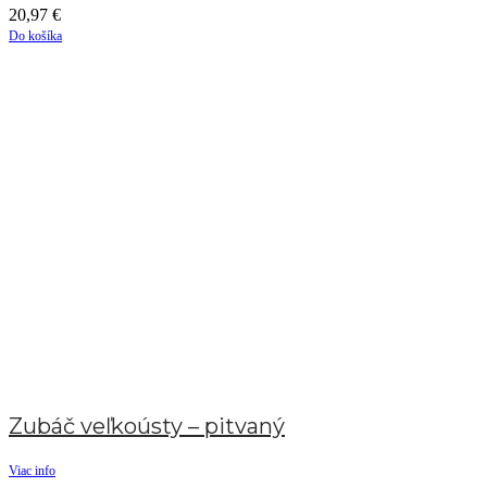
20,97
€
Do košíka
Zubáč veľkoústy – pitvaný
Viac info