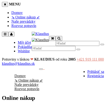
MENU
Domov
⇘ Online nákup ⇙
Naše prevádzky
Rozvoz potravín
Môj účet
Pokladňa
Wishlist
Potraviny s láskou
❤
KLAUDIUS
od roku
2005
+421 919 111 000
klaudius@klaudius.sk
0
Prihlásiť sa
No products in the cart.
Domov
Registrácia
⇘ Online nákup ⇙
Naše prevádzky
Rozvoz potravín
Online nákup