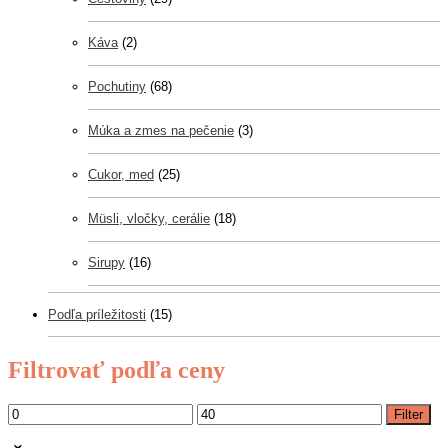
Káva
(2)
Pochutiny
(68)
Múka a zmes na pečenie
(3)
Cukor, med
(25)
Müsli, vločky, cerálie
(18)
Sirupy
(16)
Podľa príležitosti
(15)
Filtrovať podľa ceny
Filter