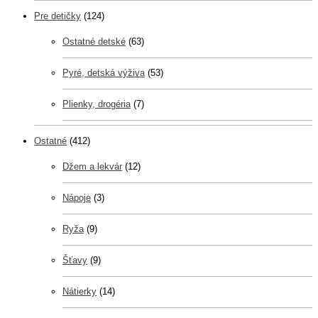
Pre detičky
(124)
Ostatné detské
(63)
Pyré, detská výživa
(53)
Plienky, drogéria
(7)
Ostatné
(412)
Džem a lekvár
(12)
Nápoje
(3)
Ryža
(9)
Šťavy
(9)
Nátierky
(14)