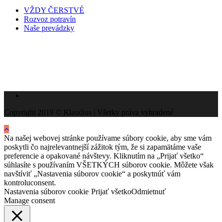
VŽDY ČERSTVÉ
Rozvoz potravín
Naše prevádzky
Copyright 2019 © Klaudius | Všetky práva vyhradené
Na našej webovej stránke používame súbory cookie, aby sme vám
poskytli čo najrelevantnejší zážitok tým, že si zapamätáme vaše
preferencie a opakované návštevy. Kliknutím na „Prijať všetko“
súhlasíte s používaním VŠETKÝCH súborov cookie. Môžete však
navštíviť „Nastavenia súborov cookie“ a poskytnúť vám
kontroluconsent.
Nastavenia súborov cookie
Prijať všetko
Odmietnuť
Manage consent