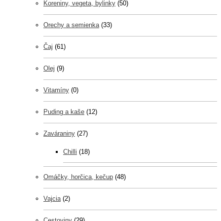
Koreniny, vegeta, bylinky
(50)
Orechy a semienka
(33)
Čaj
(61)
Olej
(9)
Vitamíny
(0)
Puding a kaše
(12)
Zaváraniny
(27)
Chilli
(18)
Omáčky, horčica, kečup
(48)
Vajcia
(2)
Cestoviny
(29)