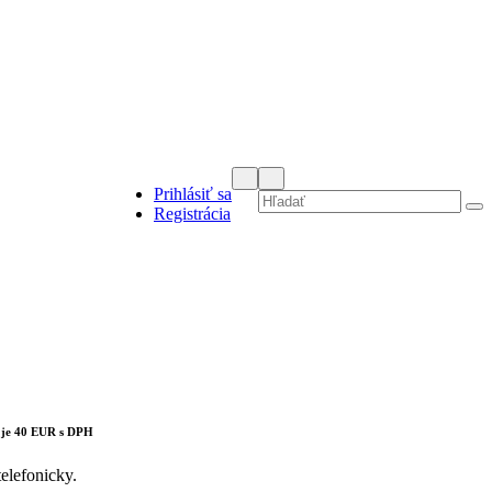
Prihlásiť sa
Registrácia
cts in the cart.
 je 40 EUR s DPH
elefonicky.