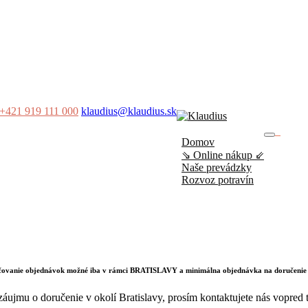
+421 919 111 000
klaudius@klaudius.sk
0
Domov
No produ
⇘ Online nákup ⇙
Naše prevádzky
Rozvoz potravín
učovanie objednávok možné iba v rámci BRATISLAVY a minimálna objednávka na doručenie
záujmu o doručenie v okolí Bratislavy, prosím kontaktujete nás vopred t