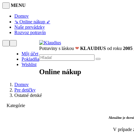
MENU
Domov
⇘ Online nákup ⇙
Naše prevádzky
Rozvoz potravín
Potraviny s láskou
❤
KLAUDIUS
od roku
2005
Môj účet
Pokladňa
Wishlist
Online nákup
Domov
Pre detičky
Ostatné detské
Kategórie
Aktuálne je dor
V prípade 