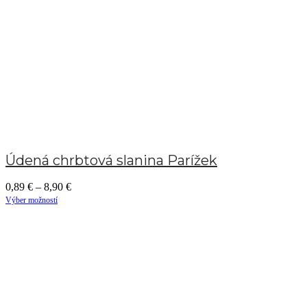
Údená chrbtová slanina Parížek
0,89
€
–
8,90
€
Výber možností