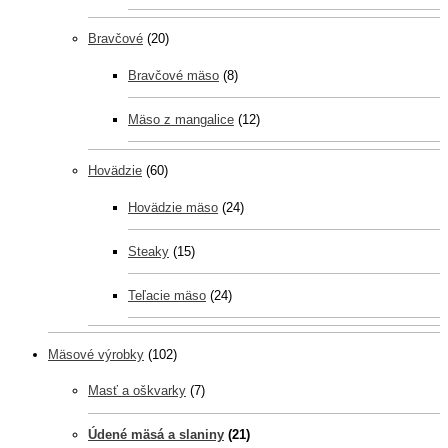
Bravčové
(20)
Bravčové mäso
(8)
Mäso z mangalice
(12)
Hovädzie
(60)
Hovädzie mäso
(24)
Steaky
(15)
Teľacie mäso
(24)
Mäsové výrobky
(102)
Masť a oškvarky
(7)
Údené mäsá a slaniny
(21)