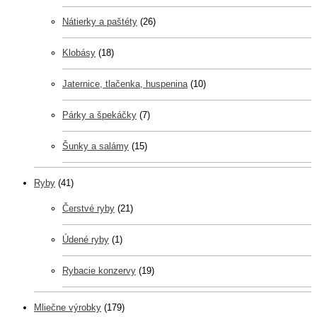
Nátierky a paštéty
(26)
Klobásy
(18)
Jaternice, tlačenka, huspenina
(10)
Párky a špekáčky
(7)
Šunky a salámy
(15)
Ryby
(41)
Čerstvé ryby
(21)
Údené ryby
(1)
Rybacie konzervy
(19)
Mliečne výrobky
(179)