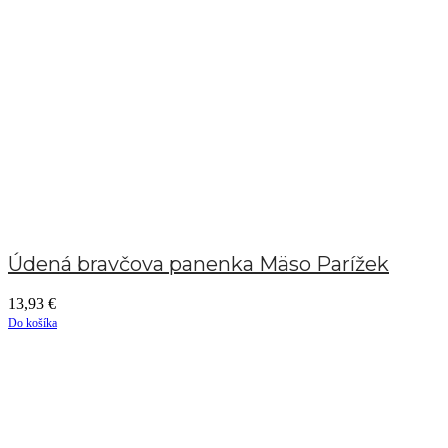
Údená bravčova panenka Mäso Parížek
13,93
€
Do košíka