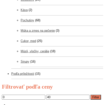
Káva
(2)
Pochutiny
(68)
Múka a zmes na pečenie
(3)
Cukor, med
(25)
Müsli, vločky, cerálie
(18)
Sirupy
(16)
Podľa príležitosti
(15)
Filtrovať podľa ceny
Filter