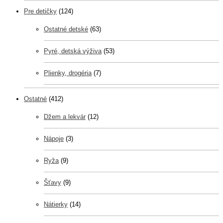
Pre detičky
(124)
Ostatné detské
(63)
Pyré, detská výživa
(53)
Plienky, drogéria
(7)
Ostatné
(412)
Džem a lekvár
(12)
Nápoje
(3)
Ryža
(9)
Šťavy
(9)
Nátierky
(14)