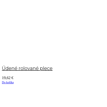
Údené rolované plece
19,62
€
Do košíka