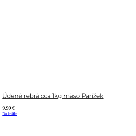
Údené rebrá cca 1kg mäso Parížek
9,90
€
Do košíka