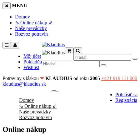
MENU
Domov
⇘ Online nákup ⇙
Naše prevádzky
Rozvoz potravín
Môj účet
Pokladňa
Wishlist
Potraviny s láskou
❤
KLAUDIUS
od roku
2005
+421 919 111 000
klaudius@klaudius.sk
0
Prihlásiť sa
No products in the cart.
Domov
Registrácia
⇘ Online nákup ⇙
Naše prevádzky
Rozvoz potravín
Online nákup