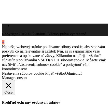
Copyright 2019 © Klaudius | Všetky práva vyhradené
Na našej webovej stránke používame súbory cookie, aby sme vám
poskytli čo najrelevantnejší zážitok tým, že si zapamätáme vaše
preferencie a opakované návštevy. Kliknutím na „Prijať všetko“
súhlasíte s používaním VŠETKÝCH súborov cookie. Môžete však
navštíviť „Nastavenia súborov cookie“ a poskytnúť vám
kontroluconsent.
Nastavenia súborov cookie
Prijať všetko
Odmietnuť
Manage consent
Close
Prehľad ochrany osobných údajov