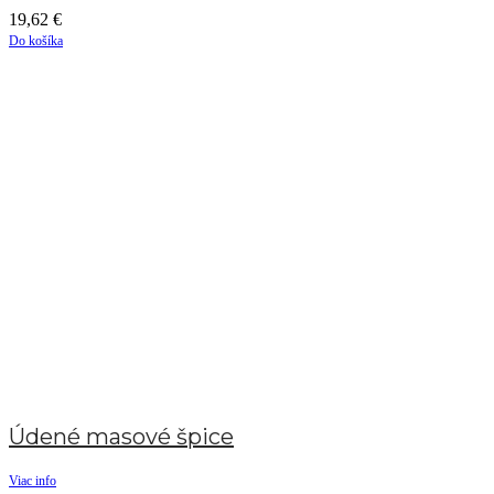
19,62
€
Do košíka
Údené masové špice
Viac info