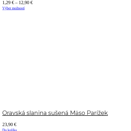
1,29
€
–
12,90
€
Výber možností
Oravská slanina sušená Mäso Parížek
23,90
€
Do košíka