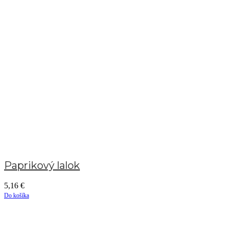
Paprikový lalok
5,16
€
Do košíka