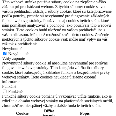
Táto webová stránka používa súbory cookie na zlepšenie vášho
zážitku pri prechádzaní webom. Z týchto súborov cookie sa vo
vašom prehliadači ukladajú súbory cookie, ktoré sú kategorizované
podľa potreby, pretože sú nevyhnutné pre fungovanie základných
funkcií webovej stránky. Používame aj cookies tretích strán, ktoré
nám pomáhajú analyzovať a pochopiť, ako používate túto webovú
stránku. Tieto cookies budú uložené vo vašom prehliadači iba s
vaším súhlasom. Máte tiež možnosť zrušiť tieto cookies. Zrušenie
niektorých z týchto súborov cookie však môže mať vplyv na váš
zážitok z prehliadania.
Nevyhnutné
Nevyhnutné
Vždy zapnuté
Nevyhnutné súbory cookie sú absolútne nevyhnutné pre správne
fungovanie webovej stránky. Táto kategória zahŕňa iba súbory
cookie, ktoré zabezpečujú základné funkcie a bezpečnostné prvky
webovej stránky. Tieto cookies neukladajú žiadne osobné
informácie.
Funkčné
Funkčné
Funkčné súbory cookie pomáhajú vykonávať určité funkcie, ako je
zdieľanie obsahu webovej stránky na platformách sociálnych médií,
zhromažďovanie spätnej väzby a ďalšie funkcie tretích strán.
Dĺžka
Cookie
Popis
trvania