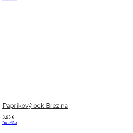
Paprikový bok Brezina
3,95
€
Do košíka