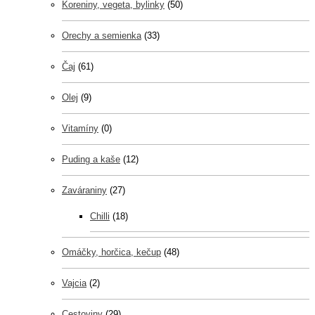
Koreniny, vegeta, bylinky
(50)
Orechy a semienka
(33)
Čaj
(61)
Olej
(9)
Vitamíny
(0)
Puding a kaše
(12)
Zaváraniny
(27)
Chilli
(18)
Omáčky, horčica, kečup
(48)
Vajcia
(2)
Cestoviny
(29)