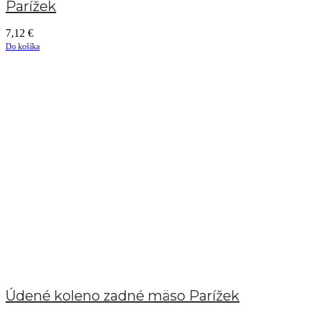
Parížek
7,12
€
Do košíka
Údené koleno zadné mäso Parížek