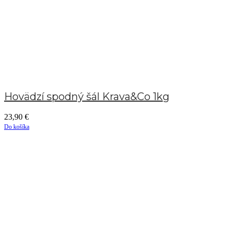
Hovädzí spodný šál Krava&Co 1kg
23,90
€
Do košíka