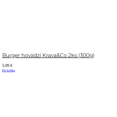
Burger hovädzí Krava&Co 2ks (300g)
5,99
€
Do košíka