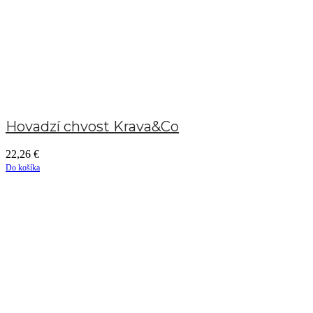
Hovadzí chvost Krava&Co
22,26
€
Do košíka