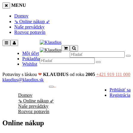
MENU
Domov
⇘ Online nákup ⇙
Naše prevádzky
Rozvoz potravín
Môj účet
Pokladňa
Wishlist
Potraviny s láskou
❤
KLAUDIUS
od roku
2005
+421 919 111 000
klaudius@klaudius.sk
0
Prihlásiť sa
No products in the cart.
Domov
Registrácia
⇘ Online nákup ⇙
Naše prevádzky
Rozvoz potravín
Online nákup