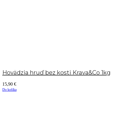
Hovädzia hruď bez kosti Krava&Co 1kg
15,90
€
Do košíka