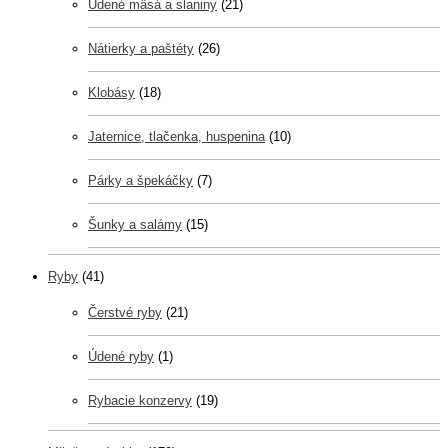
Údené mäsá a slaniny
(21)
Nátierky a paštéty
(26)
Klobásy
(18)
Jaternice, tlačenka, huspenina
(10)
Párky a špekáčky
(7)
Šunky a salámy
(15)
Ryby
(41)
Čerstvé ryby
(21)
Údené ryby
(1)
Rybacie konzervy
(19)