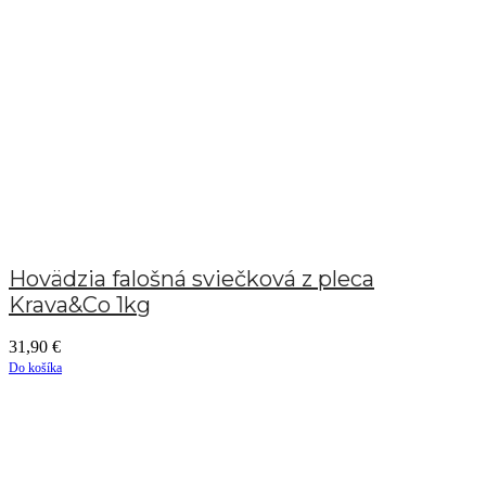
Hovädzia falošná sviečková z pleca
Krava&Co 1kg
31,90
€
Do košíka