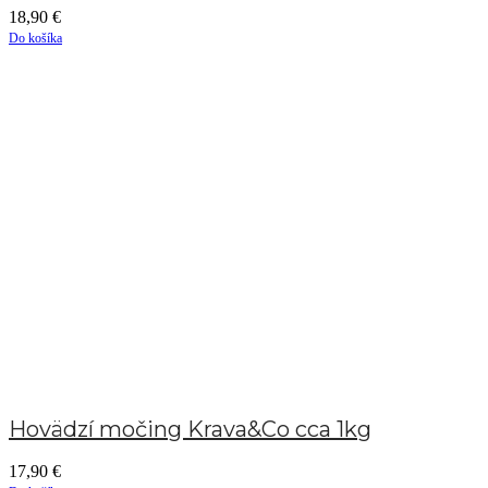
18,90
€
Do košíka
Hovädzí močing Krava&Co cca 1kg
17,90
€