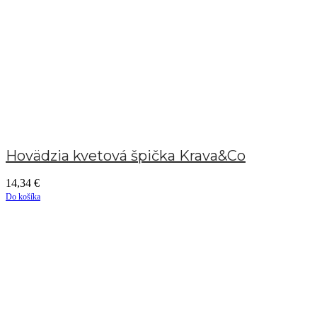
Hovädzia kvetová špička Krava&Co
14,34
€
Do košíka