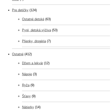
Pre detičky
(124)
Ostatné detské
(63)
Pyré, detská výživa
(53)
Plienky, drogéria
(7)
Ostatné
(412)
Džem a lekvár
(12)
Nápoje
(3)
Ryža
(9)
Šťavy
(9)
Nátierky
(14)