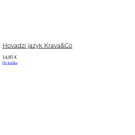
Hovadzí jazyk Krava&Co
14,85
€
Do košíka