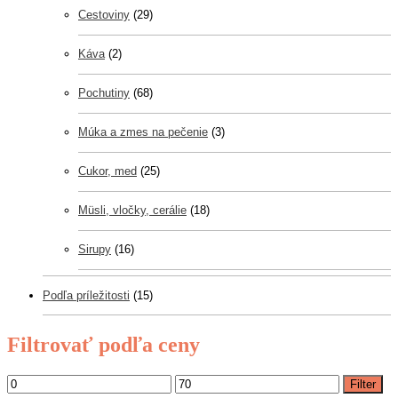
Cestoviny
(29)
Káva
(2)
Pochutiny
(68)
Múka a zmes na pečenie
(3)
Cukor, med
(25)
Müsli, vločky, cerálie
(18)
Sirupy
(16)
Podľa príležitosti
(15)
Filtrovať podľa ceny
Filter