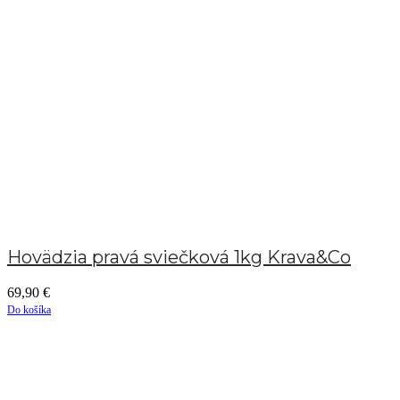
Hovädzia pravá sviečková 1kg Krava&Co
69,90
€
Do košíka