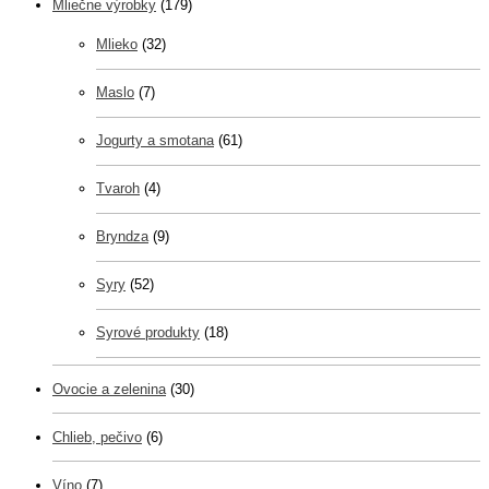
Mliečne výrobky
(179)
Mlieko
(32)
Maslo
(7)
Jogurty a smotana
(61)
Tvaroh
(4)
Bryndza
(9)
Syry
(52)
Syrové produkty
(18)
Ovocie a zelenina
(30)
Chlieb, pečivo
(6)
Víno
(7)