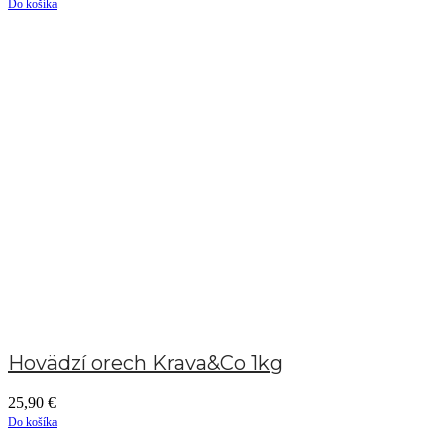
Do košíka
Hovädzí orech Krava&Co 1kg
25,90
€
Do košíka