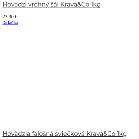
Hovädzí vrchný šál Krava&Co 1kg
23,90
€
Do košíka
Hovädzia falošná sviečková Krava&Co 1kg