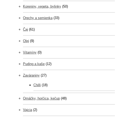
Koreniny, vegeta, bylinky
(50)
Orechy a semienka
(33)
Čaj
(61)
Olej
(9)
Vitamíny
(0)
Puding a kaše
(12)
Zaváraniny
(27)
Chilli
(18)
Omáčky, horčica, kečup
(48)
Vajcia
(2)