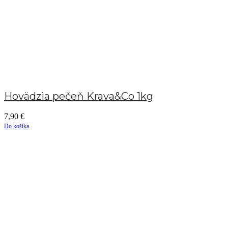
Hovädzia pečeň Krava&Co 1kg
7,90
€
Do košíka