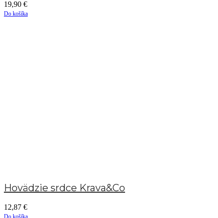
19,90
€
Do košíka
Hovädzie srdce Krava&Co
12,87
€
Do košíka