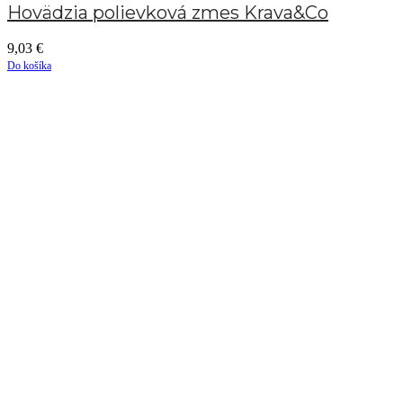
Hovädzia polievková zmes Krava&Co
9,03
€
Do košíka