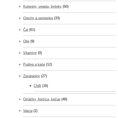
Koreniny, vegeta, bylinky
(50)
Orechy a semienka
(33)
Čaj
(61)
Olej
(9)
Vitamíny
(0)
Puding a kaše
(12)
Zaváraniny
(27)
Chilli
(18)
Omáčky, horčica, kečup
(48)
Vajcia
(2)