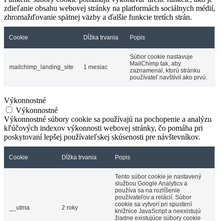
zdieľanie obsahu webovej stránky na platformách sociálnych médií,
zhromažďovanie spätnej väzby a ďalšie funkcie tretích strán.
Cookie
Dĺžka trvania
Popis
Súbor cookie nastavuje
MailChimp tak, aby
mailchimp_landing_site
1 mesiac
zaznamenal, ktorú stránku
používateľ navštívil ako prvú.
Výkonnostné
Výkonnostné
Výkonnostné súbory cookie sa používajú na pochopenie a analýzu
kľúčových indexov výkonnosti webovej stránky, čo pomáha pri
poskytovaní lepšej používateľskej skúsenosti pre návštevníkov.
Cookie
Dĺžka trvania
Popis
Tento súbor cookie je nastavený
službou Google Analytics a
používa sa na rozlíšenie
používateľov a relácií. Súbor
cookie sa vytvorí pri spustení
__utma
2 roky
knižnice JavaScript a neexistujú
žiadne existujúce súbory cookie