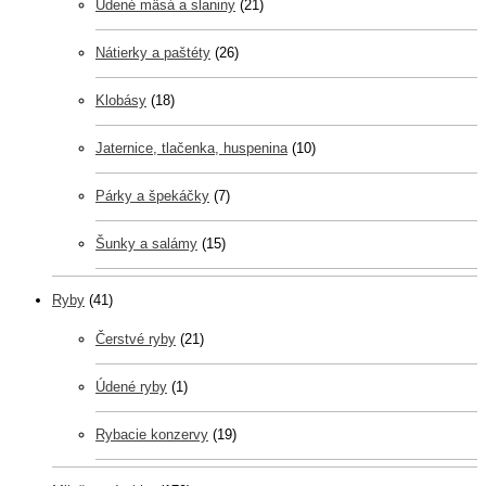
Údené mäsá a slaniny
(21)
Nátierky a paštéty
(26)
Klobásy
(18)
Jaternice, tlačenka, huspenina
(10)
Párky a špekáčky
(7)
Šunky a salámy
(15)
Ryby
(41)
Čerstvé ryby
(21)
Údené ryby
(1)
Rybacie konzervy
(19)