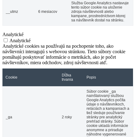
Služba Google Analytics nastavuje
tento súbor cookie na uloženie
__utmz
6 mesiacov
zdroja návštevnosti alebo
kampane, prostredníctvom ktorej
sa návštevník dostal na stránku.
Analytické
Analytické
Analytické cookies sa používajú na pochopenie toho, ako
návštevníci interagujú s webovou stránkou. Tieto súbory cookie
pomáhajú poskytovať informácie o metrikách, ako je počet
návštevníkov, miera odchodov, zdroj návštevnosti atď.
Dĺžka
Cookie
Popis
trvania
Súbor cookie _ga
nainštalovaný službou
Google Analytics počíta
údaje o návštevníkoch,
reláciách a kampaniach a
tiež sleduje používanie
_ga
2 roky
stránky pre analytický
prehľad stránky. Súbor
cookie ukladá informácie
anonymne a priraďuje
náhodne vygenerované