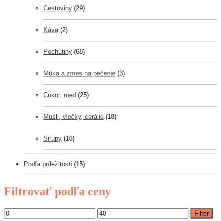
Cestoviny
(29)
Káva
(2)
Pochutiny
(68)
Múka a zmes na pečenie
(3)
Cukor, med
(25)
Müsli, vločky, cerálie
(18)
Sirupy
(16)
Podľa príležitosti
(15)
Filtrovať podľa ceny
Filter