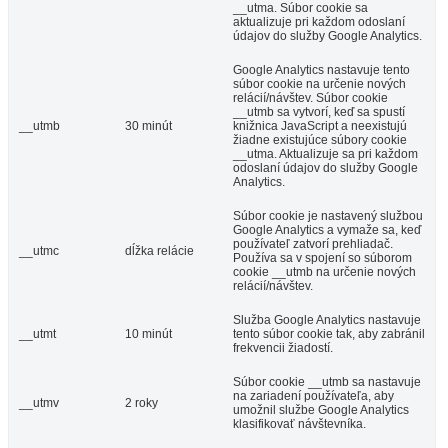
__utma. Súbor cookie sa
aktualizuje pri každom odoslaní
údajov do služby Google Analytics.
Google Analytics nastavuje tento
súbor cookie na určenie nových
relácií/návštev. Súbor cookie
__utmb sa vytvorí, keď sa spustí
__utmb
30 minút
knižnica JavaScript a neexistujú
žiadne existujúce súbory cookie
__utma. Aktualizuje sa pri každom
odoslaní údajov do služby Google
Analytics.
Súbor cookie je nastavený službou
Google Analytics a vymaže sa, keď
používateľ zatvorí prehliadač.
__utmc
dĺžka relácie
Používa sa v spojení so súborom
cookie __utmb na určenie nových
relácií/návštev.
Služba Google Analytics nastavuje
__utmt
10 minút
tento súbor cookie tak, aby zabránil
frekvencii žiadostí.
Súbor cookie __utmb sa nastavuje
na zariadení používateľa, aby
__utmv
2 roky
umožnil službe Google Analytics
klasifikovať návštevníka.