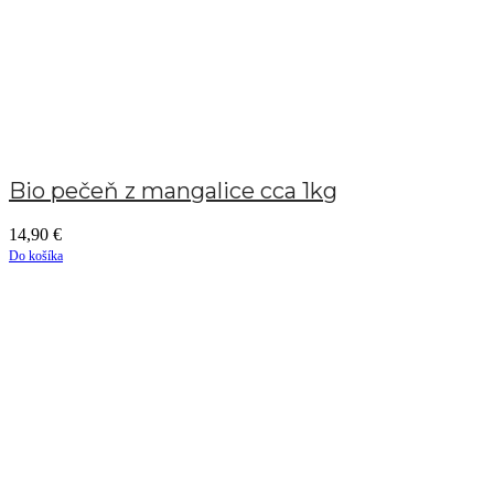
Bio pečeň z mangalice cca 1kg
14,90
€
Do košíka