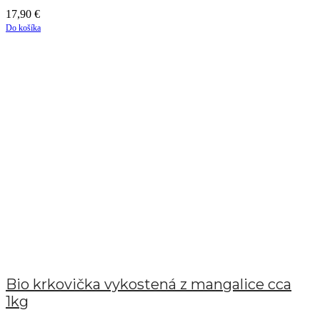
17,90
€
Do košíka
Bio krkovička vykostená z mangalice cca
1kg