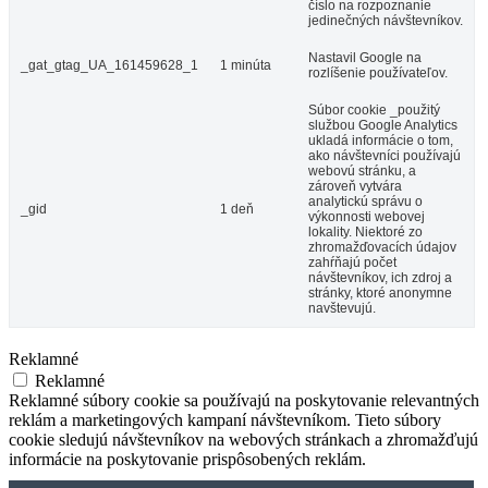
číslo na rozpoznanie
jedinečných návštevníkov.
Nastavil Google na
_gat_gtag_UA_161459628_1
1 minúta
rozlíšenie používateľov.
Súbor cookie _použitý
službou Google Analytics
ukladá informácie o tom,
ako návštevníci používajú
webovú stránku, a
zároveň vytvára
analytickú správu o
_gid
1 deň
výkonnosti webovej
lokality. Niektoré zo
zhromažďovacích údajov
zahŕňajú počet
návštevníkov, ich zdroj a
stránky, ktoré anonymne
navštevujú.
Reklamné
Reklamné
Reklamné súbory cookie sa používajú na poskytovanie relevantných
reklám a marketingových kampaní návštevníkom. Tieto súbory
cookie sledujú návštevníkov na webových stránkach a zhromažďujú
informácie na poskytovanie prispôsobených reklám.