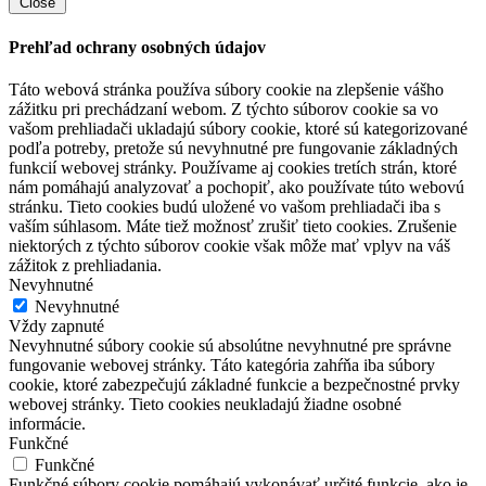
Close
Prehľad ochrany osobných údajov
Táto webová stránka používa súbory cookie na zlepšenie vášho
zážitku pri prechádzaní webom. Z týchto súborov cookie sa vo
vašom prehliadači ukladajú súbory cookie, ktoré sú kategorizované
podľa potreby, pretože sú nevyhnutné pre fungovanie základných
funkcií webovej stránky. Používame aj cookies tretích strán, ktoré
nám pomáhajú analyzovať a pochopiť, ako používate túto webovú
stránku. Tieto cookies budú uložené vo vašom prehliadači iba s
vaším súhlasom. Máte tiež možnosť zrušiť tieto cookies. Zrušenie
niektorých z týchto súborov cookie však môže mať vplyv na váš
zážitok z prehliadania.
Nevyhnutné
Nevyhnutné
Vždy zapnuté
Nevyhnutné súbory cookie sú absolútne nevyhnutné pre správne
fungovanie webovej stránky. Táto kategória zahŕňa iba súbory
cookie, ktoré zabezpečujú základné funkcie a bezpečnostné prvky
webovej stránky. Tieto cookies neukladajú žiadne osobné
informácie.
Funkčné
Funkčné
Funkčné súbory cookie pomáhajú vykonávať určité funkcie, ako je