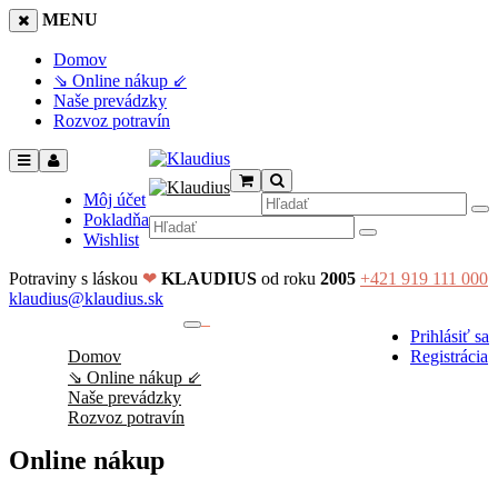
MENU
Domov
⇘ Online nákup ⇙
Naše prevádzky
Rozvoz potravín
Môj účet
Pokladňa
Wishlist
Potraviny s láskou
❤
KLAUDIUS
od roku
2005
+421 919 111 000
klaudius@klaudius.sk
0
Prihlásiť sa
No products in the cart.
Domov
Registrácia
⇘ Online nákup ⇙
Naše prevádzky
Rozvoz potravín
Online nákup