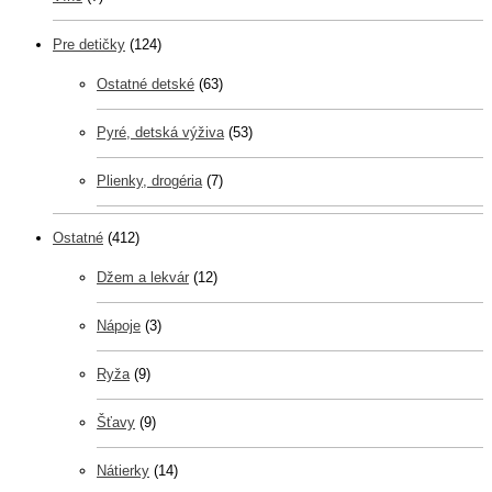
Pre detičky
(124)
Ostatné detské
(63)
Pyré, detská výživa
(53)
Plienky, drogéria
(7)
Ostatné
(412)
Džem a lekvár
(12)
Nápoje
(3)
Ryža
(9)
Šťavy
(9)
Nátierky
(14)