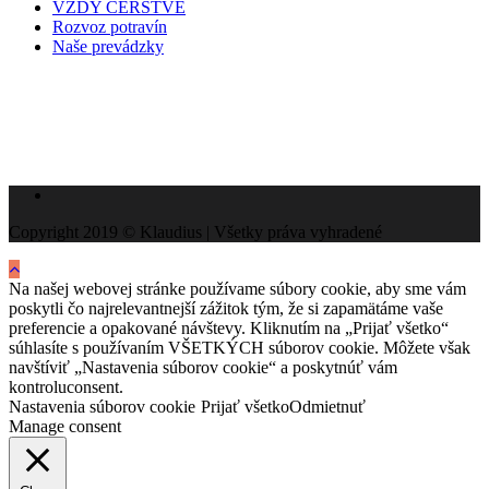
VŽDY ČERSTVÉ
Rozvoz potravín
Naše prevádzky
Copyright 2019 © Klaudius | Všetky práva vyhradené
Na našej webovej stránke používame súbory cookie, aby sme vám
poskytli čo najrelevantnejší zážitok tým, že si zapamätáme vaše
preferencie a opakované návštevy. Kliknutím na „Prijať všetko“
súhlasíte s používaním VŠETKÝCH súborov cookie. Môžete však
navštíviť „Nastavenia súborov cookie“ a poskytnúť vám
kontroluconsent.
Nastavenia súborov cookie
Prijať všetko
Odmietnuť
Manage consent