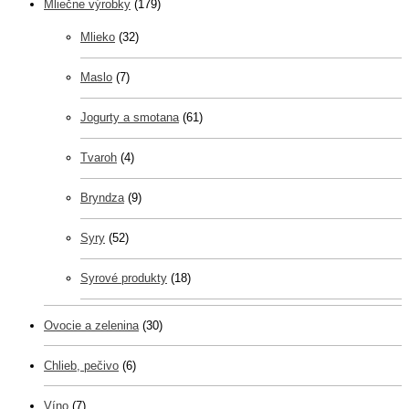
Mliečne výrobky
(179)
Mlieko
(32)
Maslo
(7)
Jogurty a smotana
(61)
Tvaroh
(4)
Bryndza
(9)
Syry
(52)
Syrové produkty
(18)
Ovocie a zelenina
(30)
Chlieb, pečivo
(6)
Víno
(7)