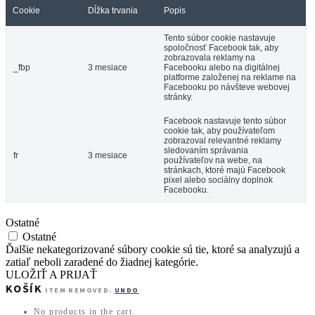
Cookie
Dĺžka trvania
Popis
Tento súbor cookie nastavuje
spoločnosť Facebook tak, aby
zobrazovala reklamy na
_fbp
3 mesiace
Facebooku alebo na digitálnej
platforme založenej na reklame na
Facebooku po návšteve webovej
stránky.
Facebook nastavuje tento súbor
cookie tak, aby používateľom
zobrazoval relevantné reklamy
sledovaním správania
fr
3 mesiace
používateľov na webe, na
stránkach, ktoré majú Facebook
pixel alebo sociálny doplnok
Facebooku.
Ostatné
Ostatné
Ďalšie nekategorizované súbory cookie sú tie, ktoré sa analyzujú a
zatiaľ neboli zaradené do žiadnej kategórie.
ULOŽIŤ A PRIJAŤ
KOŠÍK
ITEM REMOVED.
UNDO
No products in the cart.