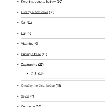
Koreniny, vegeta, bylinky
(50)
Orechy a semienka
(33)
Čaj
(61)
Olej
(9)
Vitamíny
(0)
Puding a kaše
(12)
Zaváraniny
(27)
Chilli
(18)
Omáčky, horčica, kečup
(48)
Vajcia
(2)
Cestoviny
(29)