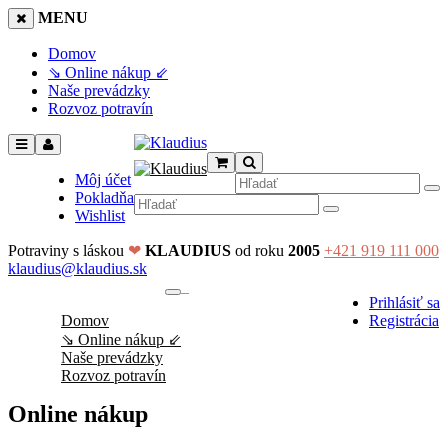
MENU
Domov
⇘ Online nákup ⇙
Naše prevádzky
Rozvoz potravín
Môj účet
Pokladňa
Wishlist
Potraviny s láskou
❤
KLAUDIUS
od roku
2005
+421 919 111 000
klaudius@klaudius.sk
0
Prihlásiť sa
No products in the cart.
Domov
Registrácia
⇘ Online nákup ⇙
Naše prevádzky
Rozvoz potravín
Online nákup