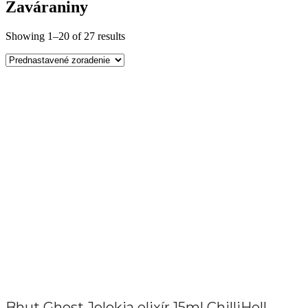
Zaváraniny
Showing 1–20 of 27 results
Bhut Ghost Jolokia elixír 15ml ChilliHell