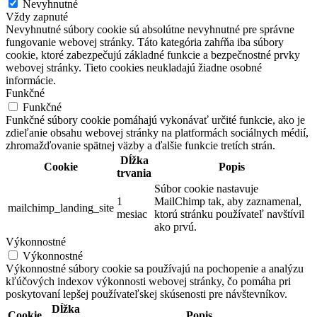
Nevyhnutné
Vždy zapnuté
Nevyhnutné súbory cookie sú absolútne nevyhnutné pre správne
fungovanie webovej stránky. Táto kategória zahŕňa iba súbory
cookie, ktoré zabezpečujú základné funkcie a bezpečnostné prvky
webovej stránky. Tieto cookies neukladajú žiadne osobné
informácie.
Funkčné
Funkčné
Funkčné súbory cookie pomáhajú vykonávať určité funkcie, ako je
zdieľanie obsahu webovej stránky na platformách sociálnych médií,
zhromažďovanie spätnej väzby a ďalšie funkcie tretích strán.
Dĺžka
Cookie
Popis
trvania
Súbor cookie nastavuje
1
MailChimp tak, aby zaznamenal,
mailchimp_landing_site
mesiac
ktorú stránku používateľ navštívil
ako prvú.
Výkonnostné
Výkonnostné
Výkonnostné súbory cookie sa používajú na pochopenie a analýzu
kľúčových indexov výkonnosti webovej stránky, čo pomáha pri
poskytovaní lepšej používateľskej skúsenosti pre návštevníkov.
Dĺžka
Cookie
Popis