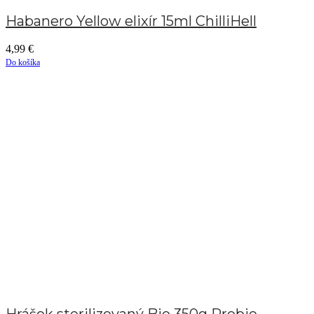
Habanero Yellow elixír 15ml ChilliHell
4,99
€
Do košíka
Hrášok sterilizovaný Bio 350g Probio