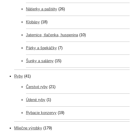
Nátierky a paštéty
(26)
Klobásy
(18)
Jaternice, tlačenka, huspenina
(10)
Párky a špekáčky
(7)
Šunky a salámy
(15)
Ryby
(41)
Čerstvé ryby
(21)
Údené ryby
(1)
Rybacie konzervy
(19)
Mliečne výrobky
(179)