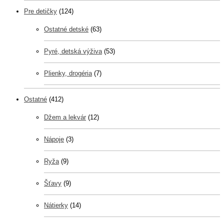
Pre detičky
(124)
Ostatné detské
(63)
Pyré, detská výživa
(53)
Plienky, drogéria
(7)
Ostatné
(412)
Džem a lekvár
(12)
Nápoje
(3)
Ryža
(9)
Šťavy
(9)
Nátierky
(14)