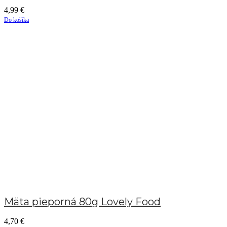
4,99
€
Do košíka
Mäta pieporná 80g Lovely Food
4,70
€