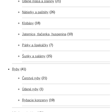
Údené mäsá a slaniny
(21)
Nátierky a paštéty
(26)
Klobásy
(18)
Jaternice, tlačenka, huspenina
(10)
Párky a špekáčky
(7)
Šunky a salámy
(15)
Ryby
(41)
Čerstvé ryby
(21)
Údené ryby
(1)
Rybacie konzervy
(19)