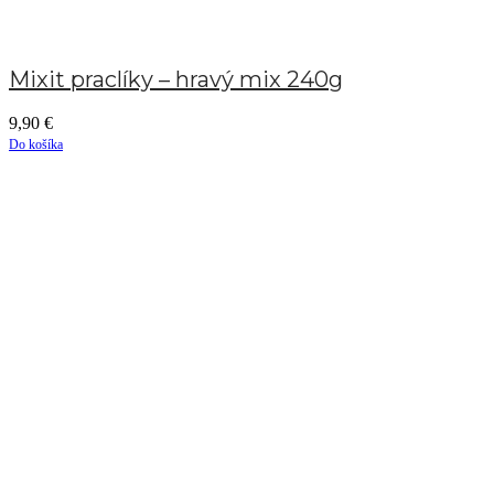
Mixit praclíky – hravý mix 240g
9,90
€
Do košíka