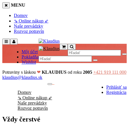
MENU
Domov
⇘ Online nákup ⇙
Naše prevádzky
Rozvoz potravín
Môj účet
Pokladňa
Wishlist
Potraviny s láskou
❤
KLAUDIUS
od roku
2005
+421 919 111 000
klaudius@klaudius.sk
0
Prihlásiť sa
No products in the cart.
Domov
Registrácia
⇘ Online nákup ⇙
Naše prevádzky
Rozvoz potravín
Vždy čerstvé