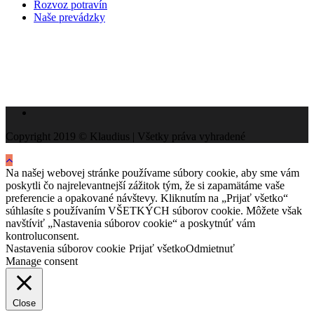
Rozvoz potravín
Naše prevádzky
Copyright 2019 © Klaudius | Všetky práva vyhradené
Na našej webovej stránke používame súbory cookie, aby sme vám
poskytli čo najrelevantnejší zážitok tým, že si zapamätáme vaše
preferencie a opakované návštevy. Kliknutím na „Prijať všetko“
súhlasíte s používaním VŠETKÝCH súborov cookie. Môžete však
navštíviť „Nastavenia súborov cookie“ a poskytnúť vám
kontroluconsent.
Nastavenia súborov cookie
Prijať všetko
Odmietnuť
Manage consent
Close