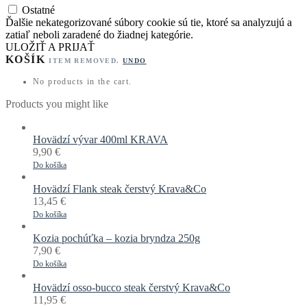
Ostatné
Ďalšie nekategorizované súbory cookie sú tie, ktoré sa analyzujú a
zatiaľ neboli zaradené do žiadnej kategórie.
ULOŽIŤ A PRIJAŤ
KOŠÍK
ITEM REMOVED.
UNDO
No products in the cart.
Products you might like
Hovädzí vývar 400ml KRAVA
9,90
€
Do košíka
Hovädzí Flank steak čerstvý Krava&Co
13,45
€
Do košíka
Kozia pochúťka – kozia bryndza 250g
7,90
€
Do košíka
Hovädzí osso-bucco steak čerstvý Krava&Co
11,95
€