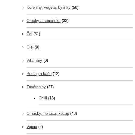
Koreniny, vegeta, bylinky
(50)
Orechy a semienka
(33)
Čaj
(61)
Olej
(9)
Vitamíny
(0)
Puding a kaše
(12)
Zaváraniny
(27)
Chilli
(18)
Omáčky, horčica, kečup
(48)
Vajcia
(2)