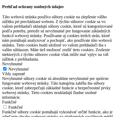
Prehľad ochrany osobných údajov
Táto webová stránka používa súbory cookie na zlepšenie vášho
zážitku pri prechádzaní webom. Z týchto súborov cookie sa vo
vašom prehliadači ukladajú súbory cookie, ktoré sú kategorizované
podľa potreby, pretože sú nevyhnutné pre fungovanie základných
funkcií webovej stránky. Používame aj cookies tretích strán, ktoré
nám pomáhajú analyzovať a pochopiť, ako používate túto webovú
stránku. Tieto cookies budú uložené vo vašom prehliadači iba s
vaším súhlasom. Máte tiež možnosť zrušiť tieto cookies. Zrušenie
niektorých z týchto súborov cookie však môže mať vplyv na váš
zážitok z prehliadania.
Nevyhnutné
Nevyhnutné
Vždy zapnuté
Nevyhnutné súbory cookie sú absolútne nevyhnutné pre správne
fungovanie webovej stránky. Táto kategória zahŕňa iba súbory
cookie, ktoré zabezpečujú základné funkcie a bezpečnostné prvky
webovej stránky. Tieto cookies neukladajú žiadne osobné
informácie.
Funkčné
Funkčné
Funkčné súbory cookie pomáhajú vykonávať určité funkcie, ako je
zdieľanie obsahu webovej stránky na platformách sociálnych médií,