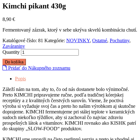
Kimchi pikant 430g
8,90
€
Fermentovaný zázrak, ktorý v sebe ukrýva skvelú kombináciu chutí.
Katalógové číslo:
81
Kategórie:
NOVINKY
,
Ostatné
,
Pochutiny
,
Zaváraniny
Quantity
Do košíka
Pridať do Nákupného zoznamu
Popis
Záleží nám na tom, aby to, čo od nás dostanete bolo výnimočné.
Preto KIMCHI pripravujeme ručne, podľa tradičnej kórejskej
receptúry a z kvalitných čerstvých surovín. Vieme, že poctivá
výroba si vyžaduje svoj čas a preto ho našim výrobkom aj skutočne
doprajeme. KIMCHI fermentujeme pri stálej teplote v keramických
sudoch niekoľko týždňov, aby si zachoval čo najviac zdraviu
prospešných látok a vitamínov. KIMCHI rovnako ako KISHK patrí
do skupiny „SLOW-FOOD“ produktov.
KIMCHI sme upravili na čisto rastlinnú verziu a preto je vhodné aj