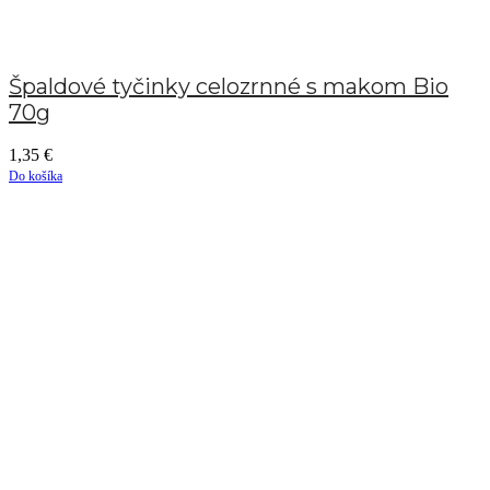
Špaldové tyčinky celozrnné s makom Bio
70g
1,35
€
Do košíka