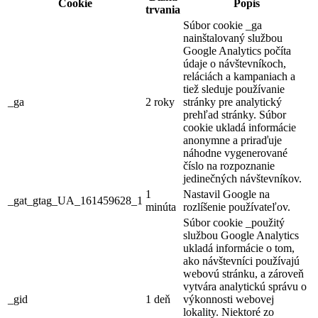
Cookie
Popis
trvania
Súbor cookie _ga
nainštalovaný službou
Google Analytics počíta
údaje o návštevníkoch,
reláciách a kampaniach a
tiež sleduje používanie
_ga
2 roky
stránky pre analytický
prehľad stránky. Súbor
cookie ukladá informácie
anonymne a priraďuje
náhodne vygenerované
číslo na rozpoznanie
jedinečných návštevníkov.
1
Nastavil Google na
_gat_gtag_UA_161459628_1
minúta
rozlíšenie používateľov.
Súbor cookie _použitý
službou Google Analytics
ukladá informácie o tom,
ako návštevníci používajú
webovú stránku, a zároveň
vytvára analytickú správu o
_gid
1 deň
výkonnosti webovej
lokality. Niektoré zo