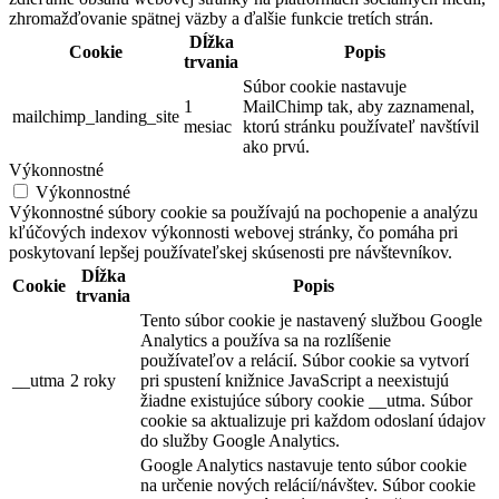
zhromažďovanie spätnej väzby a ďalšie funkcie tretích strán.
Dĺžka
Cookie
Popis
trvania
Súbor cookie nastavuje
1
MailChimp tak, aby zaznamenal,
mailchimp_landing_site
mesiac
ktorú stránku používateľ navštívil
ako prvú.
Výkonnostné
Výkonnostné
Výkonnostné súbory cookie sa používajú na pochopenie a analýzu
kľúčových indexov výkonnosti webovej stránky, čo pomáha pri
poskytovaní lepšej používateľskej skúsenosti pre návštevníkov.
Dĺžka
Cookie
Popis
trvania
Tento súbor cookie je nastavený službou Google
Analytics a používa sa na rozlíšenie
používateľov a relácií. Súbor cookie sa vytvorí
__utma
2 roky
pri spustení knižnice JavaScript a neexistujú
žiadne existujúce súbory cookie __utma. Súbor
cookie sa aktualizuje pri každom odoslaní údajov
do služby Google Analytics.
Google Analytics nastavuje tento súbor cookie
na určenie nových relácií/návštev. Súbor cookie