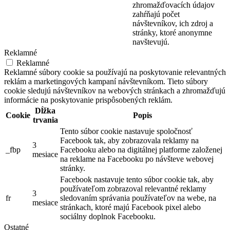
zhromažďovacích údajov
zahŕňajú počet
návštevníkov, ich zdroj a
stránky, ktoré anonymne
navštevujú.
Reklamné
Reklamné
Reklamné súbory cookie sa používajú na poskytovanie relevantných
reklám a marketingových kampaní návštevníkom. Tieto súbory
cookie sledujú návštevníkov na webových stránkach a zhromažďujú
informácie na poskytovanie prispôsobených reklám.
Dĺžka
Cookie
Popis
trvania
Tento súbor cookie nastavuje spoločnosť
Facebook tak, aby zobrazovala reklamy na
3
_fbp
Facebooku alebo na digitálnej platforme založenej
mesiace
na reklame na Facebooku po návšteve webovej
stránky.
Facebook nastavuje tento súbor cookie tak, aby
používateľom zobrazoval relevantné reklamy
3
fr
sledovaním správania používateľov na webe, na
mesiace
stránkach, ktoré majú Facebook pixel alebo
sociálny doplnok Facebooku.
Ostatné