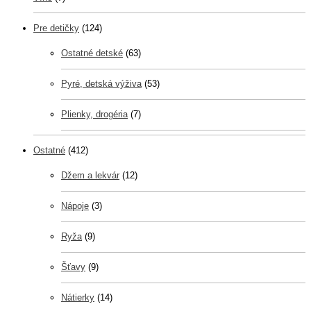
Pre detičky
(124)
Ostatné detské
(63)
Pyré, detská výživa
(53)
Plienky, drogéria
(7)
Ostatné
(412)
Džem a lekvár
(12)
Nápoje
(3)
Ryža
(9)
Šťavy
(9)
Nátierky
(14)