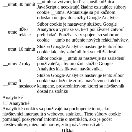
__utmb sa vytvorí, keď sa spustí knižnica
__utmb
30 minút
JavaScript a neexistujú žiadne existujúce súbory
cookie __utma. Aktualizuje sa pri každom
odoslaní údajov do služby Google Analytics.
Súbor cookie je nastavený službou Google
dĺžka
Analytics a vymaže sa, keď používateľ zatvorí
__utmc
relácie
prehliadač. Používa sa v spojení so súborom
cookie __utmb na určenie nových relácií/návštev.
Služba Google Analytics nastavuje tento súbor
__utmt
10 minút
cookie tak, aby zabránil frekvencii žiadostí.
Súbor cookie __utmb sa nastavuje na zariadení
__utmv
2 roky
používateľa, aby umožnil službe Google
Analytics klasifikovať návštevníka.
Služba Google Analytics nastavuje tento súbor
6
cookie na uloženie zdroja návštevnosti alebo
__utmz
mesiacov
kampane, prostredníctvom ktorej sa návštevník
dostal na stránku.
Analytické
Analytické
Analytické cookies sa používajú na pochopenie toho, ako
návštevníci interagujú s webovou stránkou. Tieto súbory cookie
pomáhajú poskytovať informácie o metrikách, ako je počet
návštevníkov, miera odchodov, zdroj návštevnosti atď.
Dĺžka