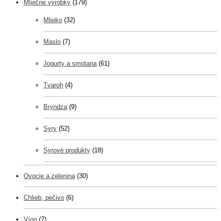
Mliečne výrobky
(179)
Mlieko
(32)
Maslo
(7)
Jogurty a smotana
(61)
Tvaroh
(4)
Bryndza
(9)
Syry
(52)
Syrové produkty
(18)
Ovocie a zelenina
(30)
Chlieb, pečivo
(6)
Víno
(7)