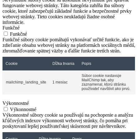
fungovanie webovej stránky. Táto kategória zahŕňa iba súbory
cookie, ktoré zabezpečujú základné funkcie a bezpečnostné prvky
webovej stránky. Tieto cookies neukladajú žiadne osobné
informácie.
Funkčné
Funkčné
Funkčné súbory cookie pomáhajú vykonávať určité funkcie, ako je
zdieľanie obsahu webovej stránky na platformách sociálnych médií,
zhromažďovanie spätnej väzby a ďalšie funkcie tretích strán.
Cookie
Dĺžka trvania
Popis
Súbor cookie nastavuje
MailChimp tak, aby
mailchimp_landing_site
1 mesiac
zaznamenal, ktorú stránku
používateľ navštívil ako prvú.
Výkonnostné
Výkonnostné
Výkonnostné súbory cookie sa používajú na pochopenie a analýzu
kľúčových indexov výkonnosti webovej stránky, čo pomáha pri
poskytovaní lepšej používateľskej skúsenosti pre návštevníkov.