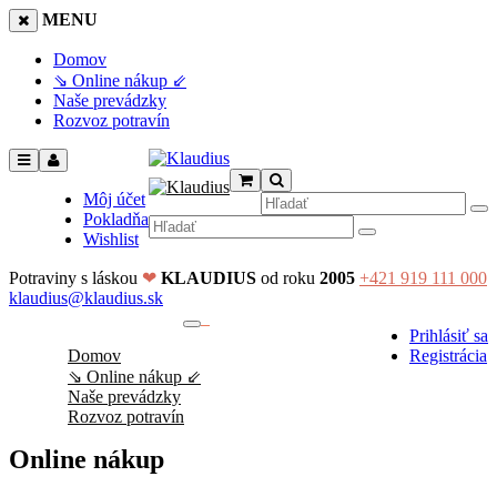
MENU
Domov
⇘ Online nákup ⇙
Naše prevádzky
Rozvoz potravín
Môj účet
Pokladňa
Wishlist
Potraviny s láskou
❤
KLAUDIUS
od roku
2005
+421 919 111 000
klaudius@klaudius.sk
0
Prihlásiť sa
No products in the cart.
Domov
Registrácia
⇘ Online nákup ⇙
Naše prevádzky
Rozvoz potravín
Online nákup