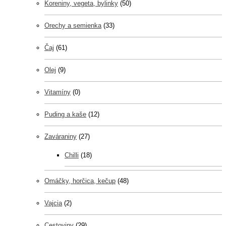
Koreniny, vegeta, bylinky
(50)
Orechy a semienka
(33)
Čaj
(61)
Olej
(9)
Vitamíny
(0)
Puding a kaše
(12)
Zaváraniny
(27)
Chilli
(18)
Omáčky, horčica, kečup
(48)
Vajcia
(2)
Cestoviny
(29)