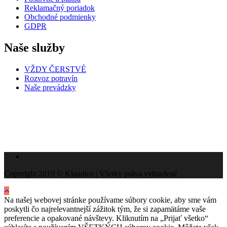
Reklamačný poriadok
Obchodné podmienky
GDPR
Naše služby
VŽDY ČERSTVÉ
Rozvoz potravín
Naše prevádzky
Copyright 2019 © Klaudius | Všetky práva vyhradené
Na našej webovej stránke používame súbory cookie, aby sme vám
poskytli čo najrelevantnejší zážitok tým, že si zapamätáme vaše
preferencie a opakované návštevy. Kliknutím na „Prijať všetko“