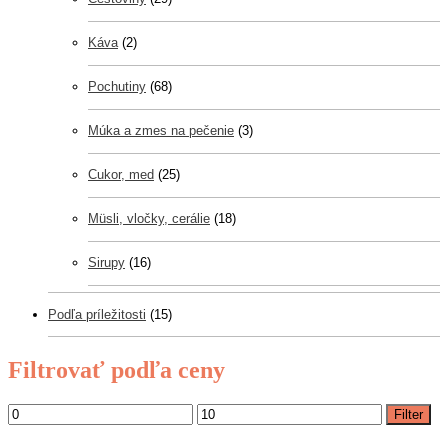
Káva
(2)
Pochutiny
(68)
Múka a zmes na pečenie
(3)
Cukor, med
(25)
Müsli, vločky, cerálie
(18)
Sirupy
(16)
Podľa príležitosti
(15)
Filtrovať podľa ceny
Filter