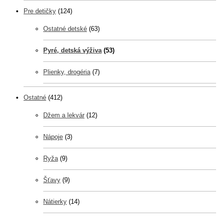
Pre detičky
(124)
Ostatné detské
(63)
Pyré, detská výživa
(53)
Plienky, drogéria
(7)
Ostatné
(412)
Džem a lekvár
(12)
Nápoje
(3)
Ryža
(9)
Šťavy
(9)
Nátierky
(14)