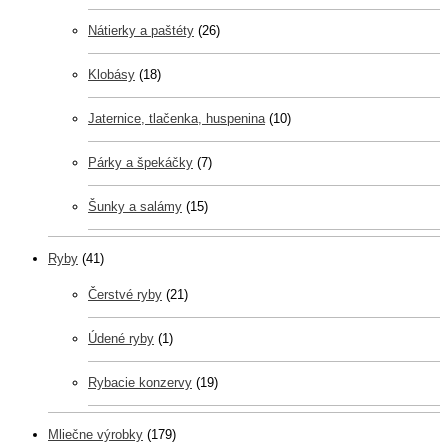
Nátierky a paštéty
(26)
Klobásy
(18)
Jaternice, tlačenka, huspenina
(10)
Párky a špekáčky
(7)
Šunky a salámy
(15)
Ryby
(41)
Čerstvé ryby
(21)
Údené ryby
(1)
Rybacie konzervy
(19)
Mliečne výrobky
(179)