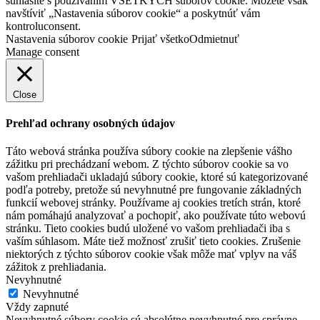
súhlasíte s používaním VŠETKÝCH súborov cookie. Môžete však
navštíviť „Nastavenia súborov cookie“ a poskytnúť vám
kontroluconsent.
Nastavenia súborov cookie
Prijať všetko
Odmietnuť
Manage consent
Close
Prehľad ochrany osobných údajov
Táto webová stránka používa súbory cookie na zlepšenie vášho
zážitku pri prechádzaní webom. Z týchto súborov cookie sa vo
vašom prehliadači ukladajú súbory cookie, ktoré sú kategorizované
podľa potreby, pretože sú nevyhnutné pre fungovanie základných
funkcií webovej stránky. Používame aj cookies tretích strán, ktoré
nám pomáhajú analyzovať a pochopiť, ako používate túto webovú
stránku. Tieto cookies budú uložené vo vašom prehliadači iba s
vaším súhlasom. Máte tiež možnosť zrušiť tieto cookies. Zrušenie
niektorých z týchto súborov cookie však môže mať vplyv na váš
zážitok z prehliadania.
Nevyhnutné
Nevyhnutné
Vždy zapnuté
Nevyhnutné súbory cookie sú absolútne nevyhnutné pre správne