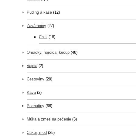
Puding a kaše
(12)
Zaváraniny
(27)
Chilli
(18)
Omáčky, horčica, kečup
(48)
Vajcia
(2)
Cestoviny
(29)
Káva
(2)
Pochutiny
(68)
Múka a zmes na pečenie
(3)
Cukor, med
(25)