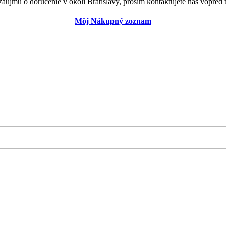
záujmu o doručenie v okolí Bratislavy, prosím kontaktujete nás vopred t
Môj Nákupný zoznam