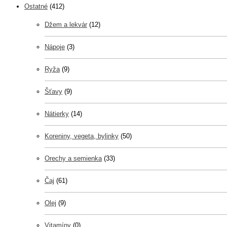
Ostatné
(412)
Džem a lekvár
(12)
Nápoje
(3)
Ryža
(9)
Šťavy
(9)
Nátierky
(14)
Koreniny, vegeta, bylinky
(50)
Orechy a semienka
(33)
Čaj
(61)
Olej
(9)
Vitamíny
(0)