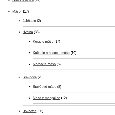
GRILOVAČKA
(49)
Mäso
(117)
Jahňacie
(2)
Hydina
(35)
Kuracie mäso
(17)
Kačacie a husacie mäso
(10)
Morčacie mäso
(8)
Bravčové
(20)
Bravčové mäso
(8)
Mäso z mangalice
(12)
Hovädzie
(60)