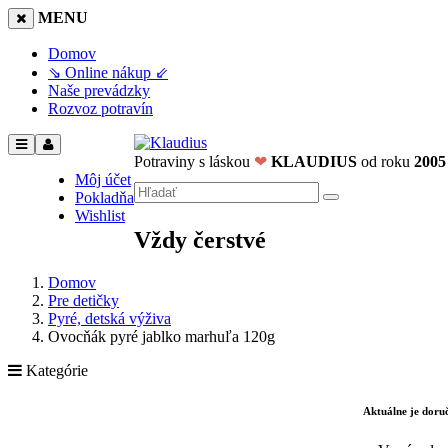
MENU
Domov
⇘ Online nákup ⇙
Naše prevádzky
Rozvoz potravín
Potraviny s láskou
❤
KLAUDIUS
od roku
2005
Môj účet
Pokladňa
Wishlist
Vždy čerstvé
Domov
Pre detičky
Pyré, detská výživa
Ovocňák pyré jablko marhuľa 120g
Kategórie
Aktuálne je dor