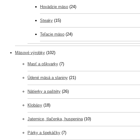
Hovädzie mäso
(24)
Steaky
(15)
Teľacie mäso
(24)
Mäsové výrobky
(102)
Masť a oškvarky
(7)
Údené mäsá a slaniny
(21)
Nátierky a paštéty
(26)
Klobásy
(18)
Jaternice, tlačenka, huspenina
(10)
Párky a špekáčky
(7)