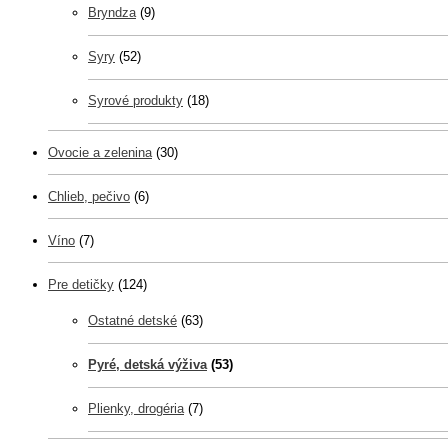
Bryndza
(9)
Syry
(52)
Syrové produkty
(18)
Ovocie a zelenina
(30)
Chlieb, pečivo
(6)
Víno
(7)
Pre detičky
(124)
Ostatné detské
(63)
Pyré, detská výživa
(53)
Plienky, drogéria
(7)