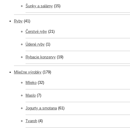
Šunky a salámy
(15)
Ryby
(41)
Čerstvé ryby
(21)
Údené ryby
(1)
Rybacie konzervy
(19)
Mliečne výrobky
(179)
Mlieko
(32)
Maslo
(7)
Jogurty a smotana
(61)
Tvaroh
(4)