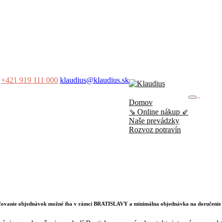
+421 919 111 000
klaudius@klaudius.sk
0
Domov
No produ
⇘ Online nákup ⇙
Naše prevádzky
Rozvoz potravín
učovanie objednávok možné iba v rámci BRATISLAVY a minimálna objednávka na doručenie