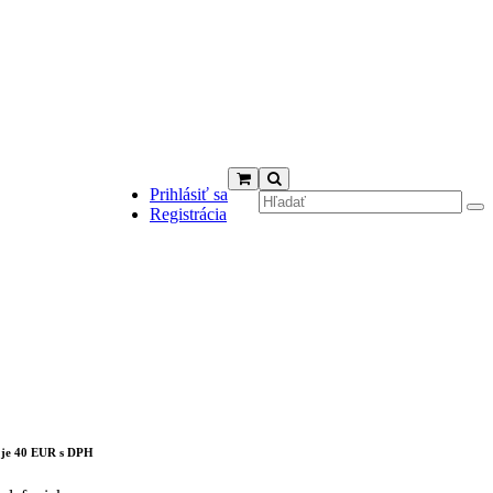
Prihlásiť sa
Registrácia
cts in the cart.
 je 40 EUR s DPH