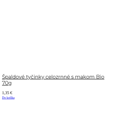
Špaldové tyčinky celozrnné s makom Bio
70g
1,35
€
Do košíka