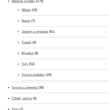
Mliečne výrobky
(179)
Mlieko
(32)
Maslo
(7)
Jogurty a smotana
(61)
Tvaroh
(4)
Bryndza
(9)
Syry
(52)
Syrové produkty
(18)
Ovocie a zelenina
(30)
Chlieb, pečivo
(6)
Víno
(7)