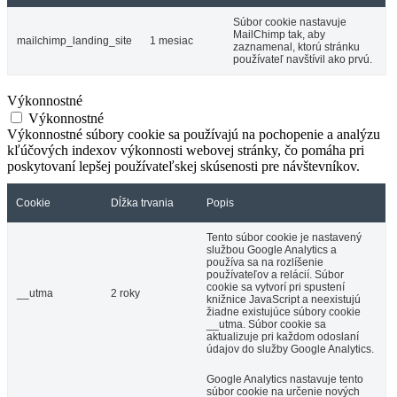
Súbor cookie nastavuje
MailChimp tak, aby
mailchimp_landing_site
1 mesiac
zaznamenal, ktorú stránku
používateľ navštívil ako prvú.
Výkonnostné
Výkonnostné
Výkonnostné súbory cookie sa používajú na pochopenie a analýzu
kľúčových indexov výkonnosti webovej stránky, čo pomáha pri
poskytovaní lepšej používateľskej skúsenosti pre návštevníkov.
Cookie
Dĺžka trvania
Popis
Tento súbor cookie je nastavený
službou Google Analytics a
používa sa na rozlíšenie
používateľov a relácií. Súbor
cookie sa vytvorí pri spustení
__utma
2 roky
knižnice JavaScript a neexistujú
žiadne existujúce súbory cookie
__utma. Súbor cookie sa
aktualizuje pri každom odoslaní
údajov do služby Google Analytics.
Google Analytics nastavuje tento
súbor cookie na určenie nových