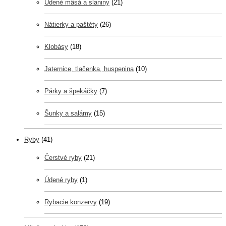
Údené mäsá a slaniny
(21)
Nátierky a paštéty
(26)
Klobásy
(18)
Jaternice, tlačenka, huspenina
(10)
Párky a špekáčky
(7)
Šunky a salámy
(15)
Ryby
(41)
Čerstvé ryby
(21)
Údené ryby
(1)
Rybacie konzervy
(19)