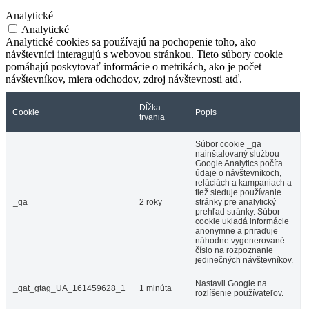
Analytické
Analytické
Analytické cookies sa používajú na pochopenie toho, ako
návštevníci interagujú s webovou stránkou. Tieto súbory cookie
pomáhajú poskytovať informácie o metrikách, ako je počet
návštevníkov, miera odchodov, zdroj návštevnosti atď.
Dĺžka
Cookie
Popis
trvania
Súbor cookie _ga
nainštalovaný službou
Google Analytics počíta
údaje o návštevníkoch,
reláciách a kampaniach a
tiež sleduje používanie
_ga
2 roky
stránky pre analytický
prehľad stránky. Súbor
cookie ukladá informácie
anonymne a priraďuje
náhodne vygenerované
číslo na rozpoznanie
jedinečných návštevníkov.
Nastavil Google na
_gat_gtag_UA_161459628_1
1 minúta
rozlíšenie používateľov.