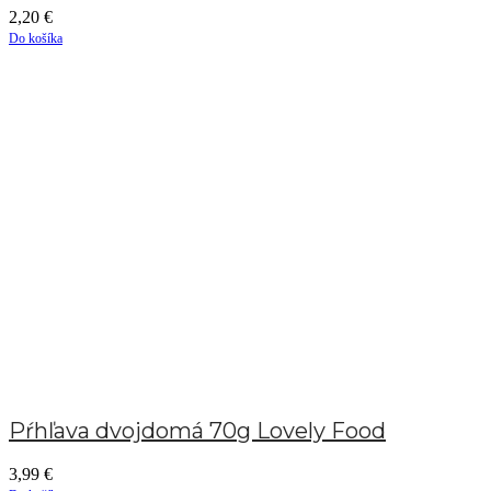
2,20
€
Do košíka
Pŕhľava dvojdomá 70g Lovely Food
3,99
€