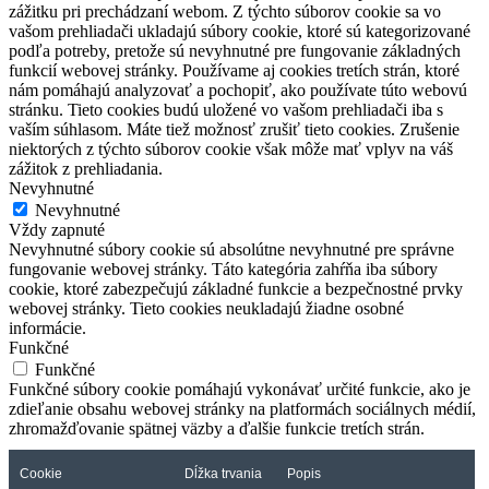
zážitku pri prechádzaní webom. Z týchto súborov cookie sa vo
vašom prehliadači ukladajú súbory cookie, ktoré sú kategorizované
podľa potreby, pretože sú nevyhnutné pre fungovanie základných
funkcií webovej stránky. Používame aj cookies tretích strán, ktoré
nám pomáhajú analyzovať a pochopiť, ako používate túto webovú
stránku. Tieto cookies budú uložené vo vašom prehliadači iba s
vaším súhlasom. Máte tiež možnosť zrušiť tieto cookies. Zrušenie
niektorých z týchto súborov cookie však môže mať vplyv na váš
zážitok z prehliadania.
Nevyhnutné
Nevyhnutné
Vždy zapnuté
Nevyhnutné súbory cookie sú absolútne nevyhnutné pre správne
fungovanie webovej stránky. Táto kategória zahŕňa iba súbory
cookie, ktoré zabezpečujú základné funkcie a bezpečnostné prvky
webovej stránky. Tieto cookies neukladajú žiadne osobné
informácie.
Funkčné
Funkčné
Funkčné súbory cookie pomáhajú vykonávať určité funkcie, ako je
zdieľanie obsahu webovej stránky na platformách sociálnych médií,
zhromažďovanie spätnej väzby a ďalšie funkcie tretích strán.
Cookie
Dĺžka trvania
Popis