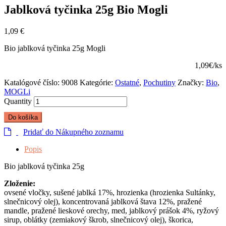
Jablková tyčinka 25g Bio Mogli
1,09
€
Bio jablková tyčinka 25g Mogli
1,09€/ks
Katalógové číslo:
9008
Kategórie:
Ostatné
,
Pochutiny
Značky:
Bio
,
MOGLi
Quantity
Do košíka
Pridať do Nákupného zoznamu
Popis
Bio jablková tyčinka 25g
Zloženie:
ovsené vločky, sušené jablká 17%, hrozienka (hrozienka Sultánky,
slnečnicový olej), koncentrovaná jablková štava 12%, pražené
mandle, pražené lieskové orechy, med, jablkový prášok 4%, ryžový
sirup, oblátky (zemiakový škrob, slnečnicový olej), škorica,