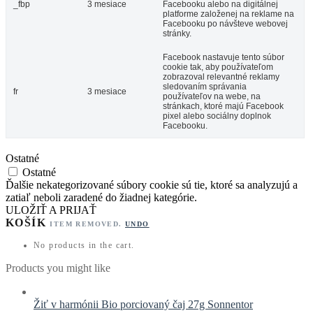
_fbp
3 mesiace
Facebooku alebo na digitálnej
platforme založenej na reklame na
Facebooku po návšteve webovej
stránky.
Facebook nastavuje tento súbor
cookie tak, aby používateľom
zobrazoval relevantné reklamy
sledovaním správania
fr
3 mesiace
používateľov na webe, na
stránkach, ktoré majú Facebook
pixel alebo sociálny doplnok
Facebooku.
Ostatné
Ostatné
Ďalšie nekategorizované súbory cookie sú tie, ktoré sa analyzujú a
zatiaľ neboli zaradené do žiadnej kategórie.
ULOŽIŤ A PRIJAŤ
KOŠÍK
ITEM REMOVED.
UNDO
No products in the cart.
Products you might like
Žiť v harmónii Bio porciovaný čaj 27g Sonnentor