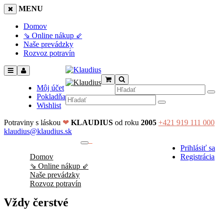
MENU
Domov
⇘ Online nákup ⇙
Naše prevádzky
Rozvoz potravín
Môj účet
Pokladňa
Wishlist
Potraviny s láskou
❤
KLAUDIUS
od roku
2005
+421 919 111 000
klaudius@klaudius.sk
0
Prihlásiť sa
No products in the cart.
Domov
Registrácia
⇘ Online nákup ⇙
Naše prevádzky
Rozvoz potravín
Vždy čerstvé