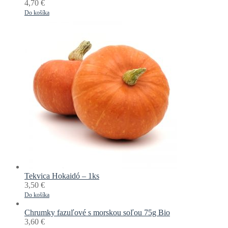
4,70
€
Do košíka
Tekvica Hokaidó – 1ks
3,50
€
Do košíka
Chrumky fazuľové s morskou soľou 75g Bio
3,60
€