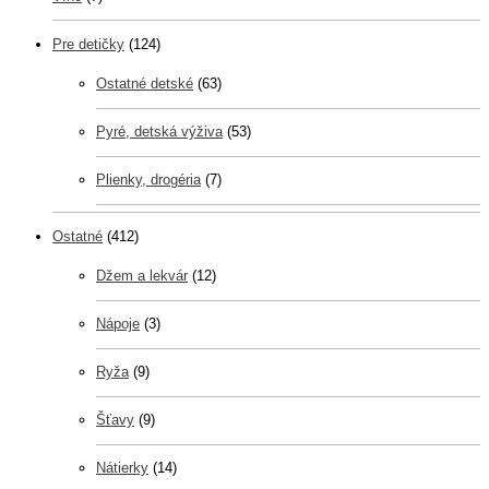
Pre detičky
(124)
Ostatné detské
(63)
Pyré, detská výživa
(53)
Plienky, drogéria
(7)
Ostatné
(412)
Džem a lekvár
(12)
Nápoje
(3)
Ryža
(9)
Šťavy
(9)
Nátierky
(14)