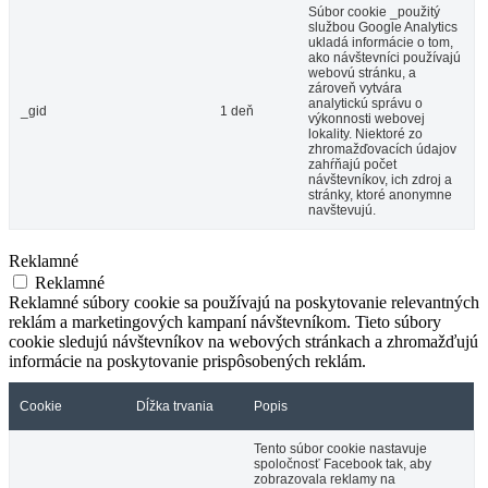
Súbor cookie _použitý
službou Google Analytics
ukladá informácie o tom,
ako návštevníci používajú
webovú stránku, a
zároveň vytvára
analytickú správu o
_gid
1 deň
výkonnosti webovej
lokality. Niektoré zo
zhromažďovacích údajov
zahŕňajú počet
návštevníkov, ich zdroj a
stránky, ktoré anonymne
navštevujú.
Reklamné
Reklamné
Reklamné súbory cookie sa používajú na poskytovanie relevantných
reklám a marketingových kampaní návštevníkom. Tieto súbory
cookie sledujú návštevníkov na webových stránkach a zhromažďujú
informácie na poskytovanie prispôsobených reklám.
Cookie
Dĺžka trvania
Popis
Tento súbor cookie nastavuje
spoločnosť Facebook tak, aby
zobrazovala reklamy na