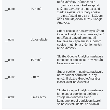
relácií/návštev. Súbor cookie
__utmb sa vytvorí, keď sa spustí
__utmb
30 minút
knižnica JavaScript a neexistujú
žiadne existujúce súbory cookie
__utma. Aktualizuje sa pri každom
odoslaní údajov do služby Google
Analytics.
Súbor cookie je nastavený službou
Google Analytics a vymaže sa, keď
používateľ zatvorí prehliadač.
__utmc
dĺžka relácie
Používa sa v spojení so súborom
cookie __utmb na určenie nových
relácií/návštev.
Služba Google Analytics nastavuje
__utmt
10 minút
tento súbor cookie tak, aby zabránil
frekvencii žiadostí.
Súbor cookie __utmb sa nastavuje
na zariadení používateľa, aby
__utmv
2 roky
umožnil službe Google Analytics
klasifikovať návštevníka.
Služba Google Analytics nastavuje
tento súbor cookie na uloženie
__utmz
6 mesiacov
zdroja návštevnosti alebo
kampane, prostredníctvom ktorej
sa návštevník dostal na stránku.