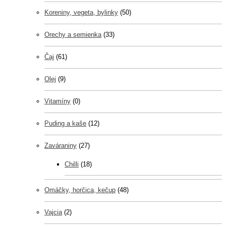
Koreniny, vegeta, bylinky
(50)
Orechy a semienka
(33)
Čaj
(61)
Olej
(9)
Vitamíny
(0)
Puding a kaše
(12)
Zaváraniny
(27)
Chilli
(18)
Omáčky, horčica, kečup
(48)
Vajcia
(2)