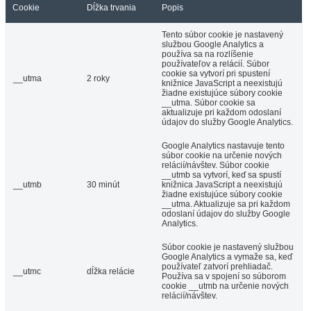
Cookie
Dĺžka trvania
Popis
Tento súbor cookie je nastavený
službou Google Analytics a
používa sa na rozlíšenie
používateľov a relácií. Súbor
cookie sa vytvorí pri spustení
__utma
2 roky
knižnice JavaScript a neexistujú
žiadne existujúce súbory cookie
__utma. Súbor cookie sa
aktualizuje pri každom odoslaní
údajov do služby Google Analytics.
Google Analytics nastavuje tento
súbor cookie na určenie nových
relácií/návštev. Súbor cookie
__utmb sa vytvorí, keď sa spustí
__utmb
30 minút
knižnica JavaScript a neexistujú
žiadne existujúce súbory cookie
__utma. Aktualizuje sa pri každom
odoslaní údajov do služby Google
Analytics.
Súbor cookie je nastavený službou
Google Analytics a vymaže sa, keď
používateľ zatvorí prehliadač.
__utmc
dĺžka relácie
Používa sa v spojení so súborom
cookie __utmb na určenie nových
relácií/návštev.