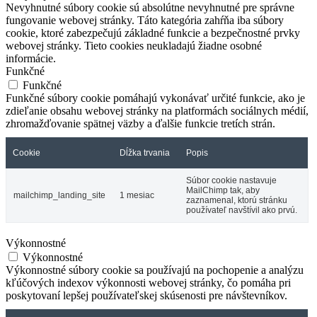
Nevyhnutné súbory cookie sú absolútne nevyhnutné pre správne
fungovanie webovej stránky. Táto kategória zahŕňa iba súbory
cookie, ktoré zabezpečujú základné funkcie a bezpečnostné prvky
webovej stránky. Tieto cookies neukladajú žiadne osobné
informácie.
Funkčné
Funkčné
Funkčné súbory cookie pomáhajú vykonávať určité funkcie, ako je
zdieľanie obsahu webovej stránky na platformách sociálnych médií,
zhromažďovanie spätnej väzby a ďalšie funkcie tretích strán.
Cookie
Dĺžka trvania
Popis
Súbor cookie nastavuje
MailChimp tak, aby
mailchimp_landing_site
1 mesiac
zaznamenal, ktorú stránku
používateľ navštívil ako prvú.
Výkonnostné
Výkonnostné
Výkonnostné súbory cookie sa používajú na pochopenie a analýzu
kľúčových indexov výkonnosti webovej stránky, čo pomáha pri
poskytovaní lepšej používateľskej skúsenosti pre návštevníkov.