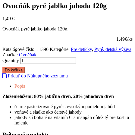
Ovocňák pyré jablko jahoda 120g
1,49
€
Ovocňák pyré jablko jahoda 120g.
1,49€/ks
Katalógové číslo:
11396
Kategórie:
Pre detičky
,
Pyré, detská výživa
Značka:
Ovočňák
Quantity
Do košíka
Pridať do Nákupného zoznamu
Popis
Zloženieložení: 80% jablčná dreň, 20% jahodová dreň
šetrne pasterizované pyré s vysokým podielom jahôd
voňavé a sladké ako čerstvé jahody
jahody sú bohaté na vitamín C a mangán dôležitý pre kosti a
hojenie
Príbuzné produkty