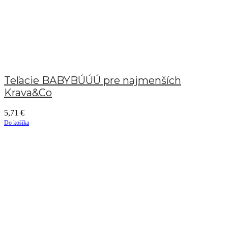
Teľacie BABYBÚÚÚ pre najmenších
Krava&Co
5,71
€
Do košíka