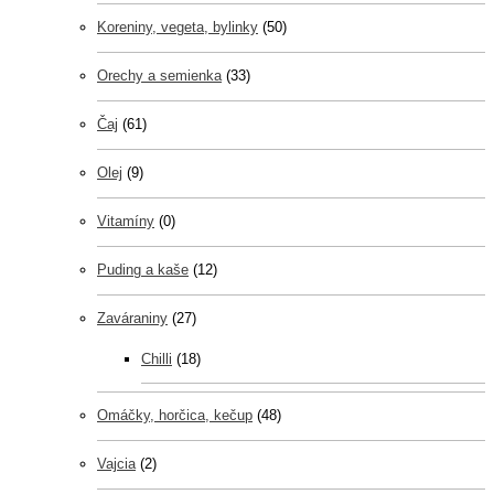
Koreniny, vegeta, bylinky
(50)
Orechy a semienka
(33)
Čaj
(61)
Olej
(9)
Vitamíny
(0)
Puding a kaše
(12)
Zaváraniny
(27)
Chilli
(18)
Omáčky, horčica, kečup
(48)
Vajcia
(2)