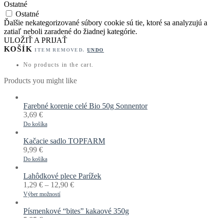
Ostatné
Ostatné
Ďalšie nekategorizované súbory cookie sú tie, ktoré sa analyzujú a
zatiaľ neboli zaradené do žiadnej kategórie.
ULOŽIŤ A PRIJAŤ
KOŠÍK
ITEM REMOVED.
UNDO
No products in the cart.
Products you might like
Farebné korenie celé Bio 50g Sonnentor
3,69
€
Do košíka
Kačacie sadlo TOPFARM
9,99
€
Do košíka
Lahôdkové plece Parížek
1,29
€
–
12,90
€
Výber možností
Písmenkové “bites” kakaové 350g