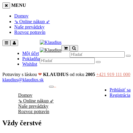
MENU
Domov
⇘ Online nákup ⇙
Naše prevádzky
Rozvoz potravín
Môj účet
Pokladňa
Wishlist
Potraviny s láskou
❤
KLAUDIUS
od roku
2005
+421 919 111 000
klaudius@klaudius.sk
0
Prihlásiť sa
No products in the cart.
Domov
Registrácia
⇘ Online nákup ⇙
Naše prevádzky
Rozvoz potravín
Vždy čerstvé