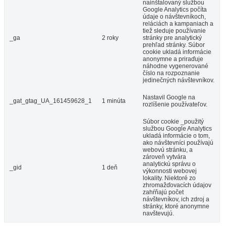
nainštalovaný službou
Google Analytics počíta
údaje o návštevníkoch,
reláciách a kampaniach a
tiež sleduje používanie
_ga
2 roky
stránky pre analytický
prehľad stránky. Súbor
cookie ukladá informácie
anonymne a priraďuje
náhodne vygenerované
číslo na rozpoznanie
jedinečných návštevníkov.
Nastavil Google na
_gat_gtag_UA_161459628_1
1 minúta
rozlíšenie používateľov.
Súbor cookie _použitý
službou Google Analytics
ukladá informácie o tom,
ako návštevníci používajú
webovú stránku, a
zároveň vytvára
analytickú správu o
_gid
1 deň
výkonnosti webovej
lokality. Niektoré zo
zhromažďovacích údajov
zahŕňajú počet
návštevníkov, ich zdroj a
stránky, ktoré anonymne
navštevujú.