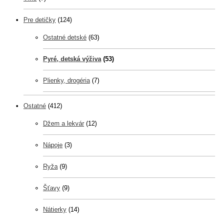
Pre detičky
(124)
Ostatné detské
(63)
Pyré, detská výživa
(53)
Plienky, drogéria
(7)
Ostatné
(412)
Džem a lekvár
(12)
Nápoje
(3)
Ryža
(9)
Šťavy
(9)
Nátierky
(14)