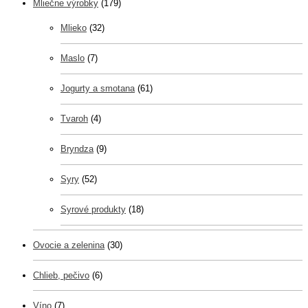
Mliečne výrobky
(179)
Mlieko
(32)
Maslo
(7)
Jogurty a smotana
(61)
Tvaroh
(4)
Bryndza
(9)
Syry
(52)
Syrové produkty
(18)
Ovocie a zelenina
(30)
Chlieb, pečivo
(6)
Víno
(7)