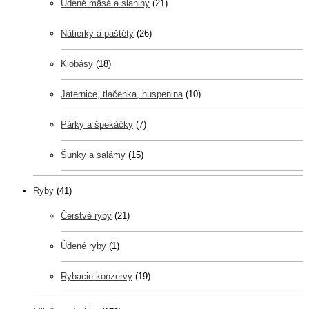
Údené mäsá a slaniny
(21)
Nátierky a paštéty
(26)
Klobásy
(18)
Jaternice, tlačenka, huspenina
(10)
Párky a špekáčky
(7)
Šunky a salámy
(15)
Ryby
(41)
Čerstvé ryby
(21)
Údené ryby
(1)
Rybacie konzervy
(19)