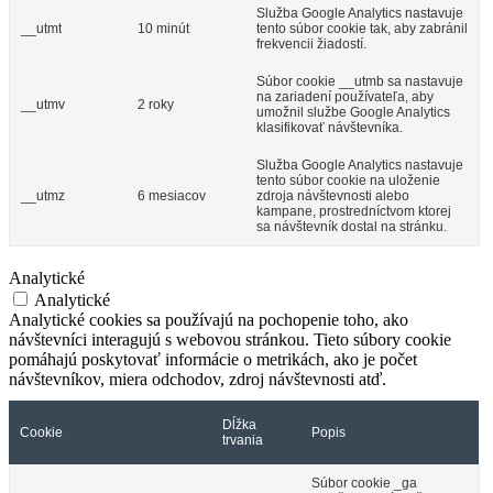
Služba Google Analytics nastavuje
__utmt
10 minút
tento súbor cookie tak, aby zabránil
frekvencii žiadostí.
Súbor cookie __utmb sa nastavuje
na zariadení používateľa, aby
__utmv
2 roky
umožnil službe Google Analytics
klasifikovať návštevníka.
Služba Google Analytics nastavuje
tento súbor cookie na uloženie
__utmz
6 mesiacov
zdroja návštevnosti alebo
kampane, prostredníctvom ktorej
sa návštevník dostal na stránku.
Analytické
Analytické
Analytické cookies sa používajú na pochopenie toho, ako
návštevníci interagujú s webovou stránkou. Tieto súbory cookie
pomáhajú poskytovať informácie o metrikách, ako je počet
návštevníkov, miera odchodov, zdroj návštevnosti atď.
Dĺžka
Cookie
Popis
trvania
Súbor cookie _ga