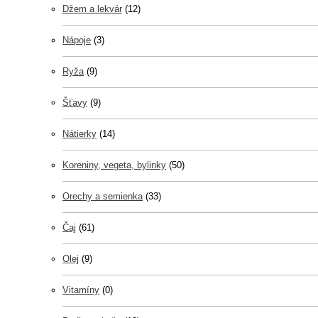
Džem a lekvár
(12)
Nápoje
(3)
Ryža
(9)
Šťavy
(9)
Nátierky
(14)
Koreniny, vegeta, bylinky
(50)
Orechy a semienka
(33)
Čaj
(61)
Olej
(9)
Vitamíny
(0)