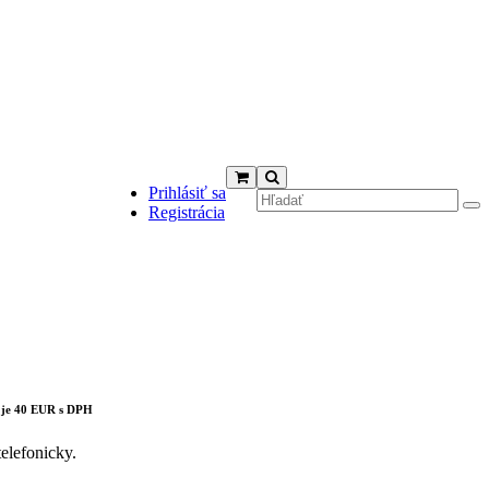
Prihlásiť sa
Registrácia
cts in the cart.
 je 40 EUR s DPH
elefonicky.