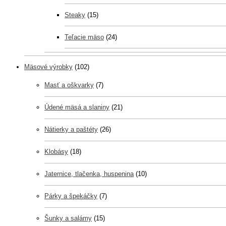
Steaky
(15)
Teľacie mäso
(24)
Mäsové výrobky
(102)
Masť a oškvarky
(7)
Údené mäsá a slaniny
(21)
Nátierky a paštéty
(26)
Klobásy
(18)
Jaternice, tlačenka, huspenina
(10)
Párky a špekáčky
(7)
Šunky a salámy
(15)