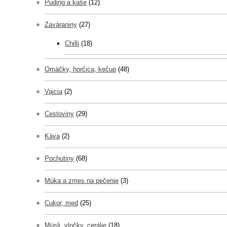
Puding a kaše
(12)
Zaváraniny
(27)
Chilli
(18)
Omáčky, horčica, kečup
(48)
Vajcia
(2)
Cestoviny
(29)
Káva
(2)
Pochutiny
(68)
Múka a zmes na pečenie
(3)
Cukor, med
(25)
Müsli, vločky, cerálie
(18)