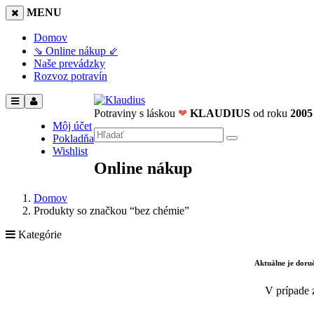
MENU
Domov
⇘ Online nákup ⇙
Naše prevádzky
Rozvoz potravín
Potraviny s láskou
❤
KLAUDIUS
od roku
2005
Môj účet
Pokladňa
Wishlist
Online nákup
Domov
Produkty so značkou “bez chémie”
Kategórie
Aktuálne je dor
V prípade 