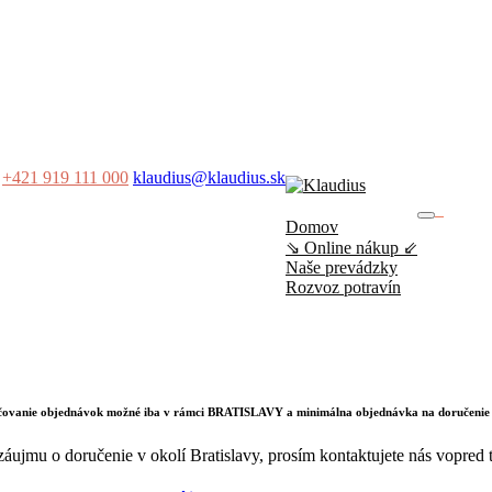
+421 919 111 000
klaudius@klaudius.sk
0
Domov
No produ
⇘ Online nákup ⇙
Naše prevádzky
Rozvoz potravín
učovanie objednávok možné iba v rámci BRATISLAVY a minimálna objednávka na doručenie
záujmu o doručenie v okolí Bratislavy, prosím kontaktujete nás vopred t