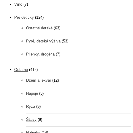
Víno
(7)
Pre detičky
(124)
Ostatné detské
(63)
Pyré, detská výživa
(53)
Plienky, drogéria
(7)
Ostatné
(412)
Džem a lekvár
(12)
Nápoje
(3)
Ryža
(9)
Šťavy
(9)
Nátierky
(14)