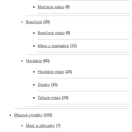
Morčacie mäso
(8)
Bravčové
(20)
Bravčové mäso
(8)
Mäso z mangalice
(12)
Hovädzie
(60)
Hovädzie mäso
(24)
Steaky
(15)
Teľacie mäso
(24)
Mäsové výrobky
(102)
Masť a oškvarky
(7)