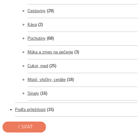
Cestoviny
(29)
Káva
(2)
Pochutiny
(68)
Múka a zmes na pečenie
(3)
Cukor, med
(25)
Müsli, vločky, cerálie
(18)
Sirupy
(16)
Podľa príležitosti
(15)
《 SPÄŤ