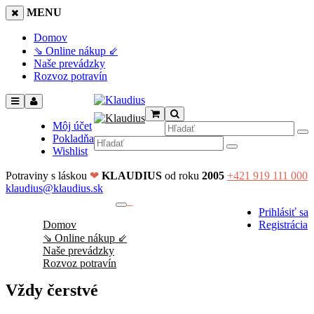
MENU
Domov
⇘ Online nákup ⇙
Naše prevádzky
Rozvoz potravín
Môj účet
Pokladňa
Wishlist
Potraviny s láskou
❤
KLAUDIUS
od roku
2005
+421 919 111 000
klaudius@klaudius.sk
0
Prihlásiť sa
No products in the cart.
Domov
Registrácia
⇘ Online nákup ⇙
Naše prevádzky
Rozvoz potravín
Vždy čerstvé