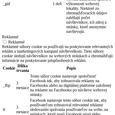
_gid
1 deň
výkonnosti webovej
lokality. Niektoré zo
zhromažďovacích údajov
zahŕňajú počet
návštevníkov, ich zdroj a
stránky, ktoré anonymne
navštevujú.
Reklamné
Reklamné
Reklamné súbory cookie sa používajú na poskytovanie relevantných
reklám a marketingových kampaní návštevníkom. Tieto súbory
cookie sledujú návštevníkov na webových stránkach a zhromažďujú
informácie na poskytovanie prispôsobených reklám.
Dĺžka
Cookie
Popis
trvania
Tento súbor cookie nastavuje spoločnosť
Facebook tak, aby zobrazovala reklamy na
3
_fbp
Facebooku alebo na digitálnej platforme založenej
mesiace
na reklame na Facebooku po návšteve webovej
stránky.
Facebook nastavuje tento súbor cookie tak, aby
používateľom zobrazoval relevantné reklamy
3
fr
sledovaním správania používateľov na webe, na
mesiace
stránkach, ktoré majú Facebook pixel alebo