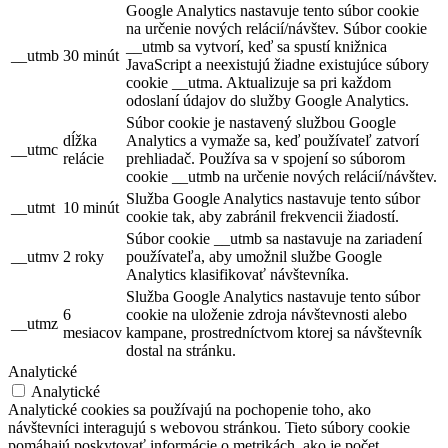
Google Analytics nastavuje tento súbor cookie
na určenie nových relácií/návštev. Súbor cookie
__utmb sa vytvorí, keď sa spustí knižnica
__utmb
30 minút
JavaScript a neexistujú žiadne existujúce súbory
cookie __utma. Aktualizuje sa pri každom
odoslaní údajov do služby Google Analytics.
Súbor cookie je nastavený službou Google
dĺžka
Analytics a vymaže sa, keď používateľ zatvorí
__utmc
relácie
prehliadač. Používa sa v spojení so súborom
cookie __utmb na určenie nových relácií/návštev.
Služba Google Analytics nastavuje tento súbor
__utmt
10 minút
cookie tak, aby zabránil frekvencii žiadostí.
Súbor cookie __utmb sa nastavuje na zariadení
__utmv
2 roky
používateľa, aby umožnil službe Google
Analytics klasifikovať návštevníka.
Služba Google Analytics nastavuje tento súbor
6
cookie na uloženie zdroja návštevnosti alebo
__utmz
mesiacov
kampane, prostredníctvom ktorej sa návštevník
dostal na stránku.
Analytické
Analytické
Analytické cookies sa používajú na pochopenie toho, ako
návštevníci interagujú s webovou stránkou. Tieto súbory cookie
pomáhajú poskytovať informácie o metrikách, ako je počet