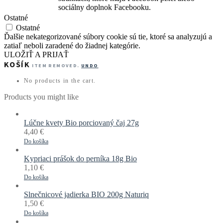
sociálny doplnok Facebooku.
Ostatné
Ostatné
Ďalšie nekategorizované súbory cookie sú tie, ktoré sa analyzujú a
zatiaľ neboli zaradené do žiadnej kategórie.
ULOŽIŤ A PRIJAŤ
KOŠÍK
ITEM REMOVED.
UNDO
No products in the cart.
Products you might like
Lúčne kvety Bio porciovaný čaj 27g
4,40
€
Do košíka
Kypriaci prášok do perníka 18g Bio
1,10
€
Do košíka
Slnečnicové jadierka BIO 200g Naturiq
1,50
€
Do košíka