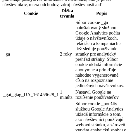
návštevníkov, miera odchodov, zdroj návštevnosti atď.
Dĺžka
Cookie
Popis
trvania
Súbor cookie _ga
nainštalovaný službou
Google Analytics počíta
údaje o návštevníkoch,
reláciách a kampaniach a
tiež sleduje používanie
_ga
2 roky
stránky pre analytický
prehľad stránky. Súbor
cookie ukladá informácie
anonymne a priraďuje
náhodne vygenerované
číslo na rozpoznanie
jedinečných návštevníkov.
1
Nastavil Google na
_gat_gtag_UA_161459628_1
minúta
rozlíšenie používateľov.
Súbor cookie _použitý
službou Google Analytics
ukladá informácie o tom,
ako návštevníci používajú
webovú stránku, a zároveň
vytvára analytickú správu o