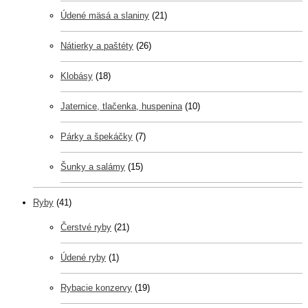
Údené mäsá a slaniny
(21)
Nátierky a paštéty
(26)
Klobásy
(18)
Jaternice, tlačenka, huspenina
(10)
Párky a špekáčky
(7)
Šunky a salámy
(15)
Ryby
(41)
Čerstvé ryby
(21)
Údené ryby
(1)
Rybacie konzervy
(19)