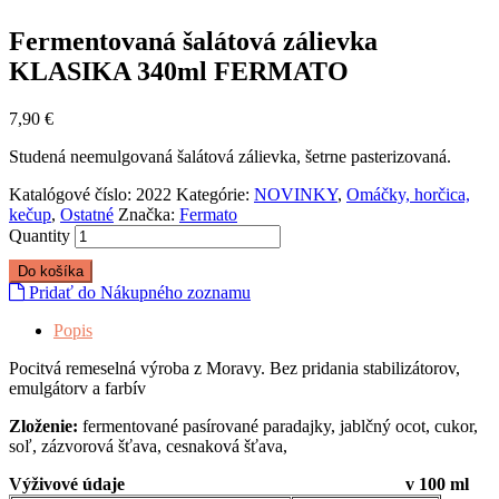
Fermentovaná šalátová zálievka
KLASIKA 340ml FERMATO
7,90
€
Studená neemulgovaná šalátová zálievka, šetrne pasterizovaná.
Katalógové číslo:
2022
Kategórie:
NOVINKY
,
Omáčky, horčica,
kečup
,
Ostatné
Značka:
Fermato
Quantity
Do košíka
Pridať do Nákupného zoznamu
Popis
Pocitvá remeselná výroba z Moravy. Bez pridania stabilizátorov,
emulgátorv a farbív
Zloženie:
fermentované pasírované paradajky, jablčný ocot, cukor,
soľ, zázvorová šťava, cesnaková šťava,
Výživové údaje
v 100 ml