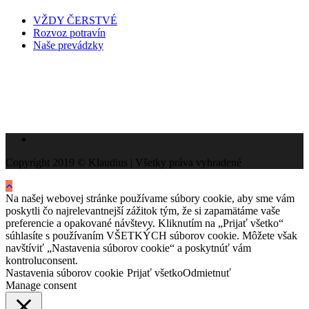
VŽDY ČERSTVÉ
Rozvoz potravín
Naše prevádzky
Copyright 2019 © Klaudius | Všetky práva vyhradené
Na našej webovej stránke používame súbory cookie, aby sme vám
poskytli čo najrelevantnejší zážitok tým, že si zapamätáme vaše
preferencie a opakované návštevy. Kliknutím na „Prijať všetko“
súhlasíte s používaním VŠETKÝCH súborov cookie. Môžete však
navštíviť „Nastavenia súborov cookie“ a poskytnúť vám
kontroluconsent.
Nastavenia súborov cookie
Prijať všetko
Odmietnuť
Manage consent