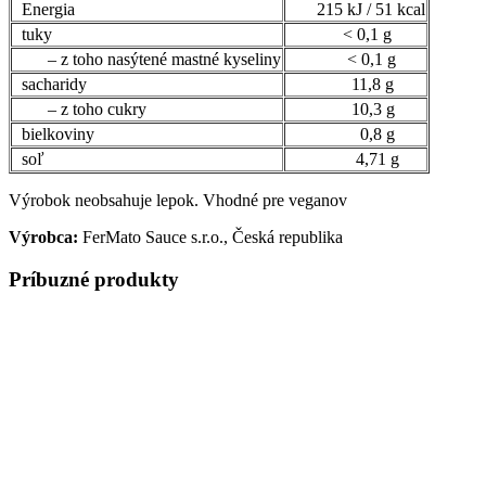
Energia
215 kJ / 51 kcal
tuky
< 0,1 g
– z toho nasýtené mastné kyseliny
< 0,1 g
sacharidy
11,8 g
– z toho cukry
10,3 g
bielkoviny
0,8 g
soľ
4,71 g
Výrobok neobsahuje lepok. Vhodné pre veganov
Výrobca:
FerMato Sauce s.r.o., Česká republika
Príbuzné produkty