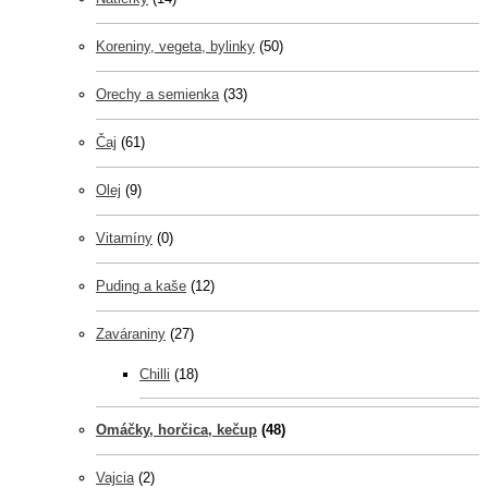
Koreniny, vegeta, bylinky
(50)
Orechy a semienka
(33)
Čaj
(61)
Olej
(9)
Vitamíny
(0)
Puding a kaše
(12)
Zaváraniny
(27)
Chilli
(18)
Omáčky, horčica, kečup
(48)
Vajcia
(2)