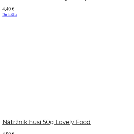
4,40
€
Do košíka
Nátržník husí 50g Lovely Food
4,90
€