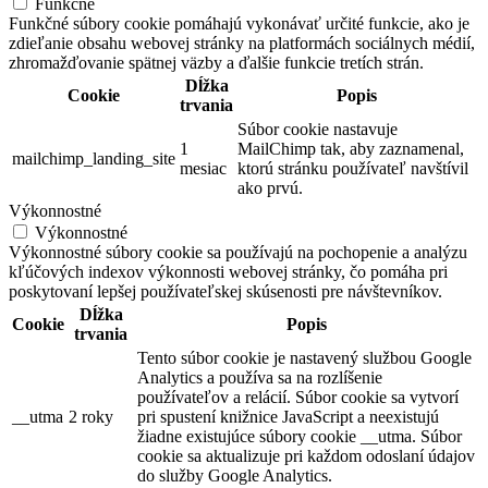
Funkčné
Funkčné súbory cookie pomáhajú vykonávať určité funkcie, ako je
zdieľanie obsahu webovej stránky na platformách sociálnych médií,
zhromažďovanie spätnej väzby a ďalšie funkcie tretích strán.
Dĺžka
Cookie
Popis
trvania
Súbor cookie nastavuje
1
MailChimp tak, aby zaznamenal,
mailchimp_landing_site
mesiac
ktorú stránku používateľ navštívil
ako prvú.
Výkonnostné
Výkonnostné
Výkonnostné súbory cookie sa používajú na pochopenie a analýzu
kľúčových indexov výkonnosti webovej stránky, čo pomáha pri
poskytovaní lepšej používateľskej skúsenosti pre návštevníkov.
Dĺžka
Cookie
Popis
trvania
Tento súbor cookie je nastavený službou Google
Analytics a používa sa na rozlíšenie
používateľov a relácií. Súbor cookie sa vytvorí
__utma
2 roky
pri spustení knižnice JavaScript a neexistujú
žiadne existujúce súbory cookie __utma. Súbor
cookie sa aktualizuje pri každom odoslaní údajov
do služby Google Analytics.