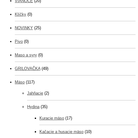
VIANOCE
(20)
Klíčky
(0)
NOVINKY
(25)
Pivo
(0)
Maso a syry
(0)
GRILOVAČKA
(49)
Mäso
(117)
Jahňacie
(2)
Hydina
(35)
Kuracie mäso
(17)
Kačacie a husacie mäso
(10)