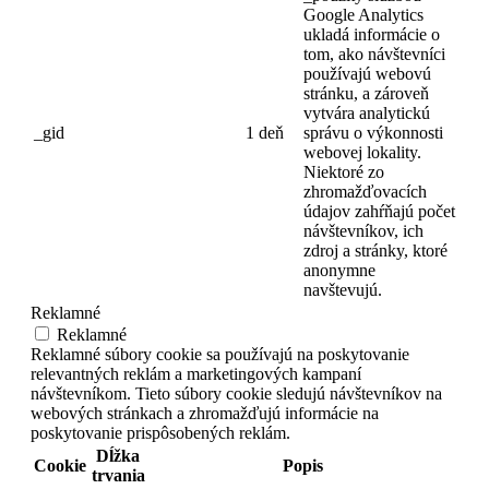
Google Analytics
ukladá informácie o
tom, ako návštevníci
používajú webovú
stránku, a zároveň
vytvára analytickú
_gid
1 deň
správu o výkonnosti
webovej lokality.
Niektoré zo
zhromažďovacích
údajov zahŕňajú počet
návštevníkov, ich
zdroj a stránky, ktoré
anonymne
navštevujú.
Reklamné
Reklamné
Reklamné súbory cookie sa používajú na poskytovanie
relevantných reklám a marketingových kampaní
návštevníkom. Tieto súbory cookie sledujú návštevníkov na
webových stránkach a zhromažďujú informácie na
poskytovanie prispôsobených reklám.
Dĺžka
Cookie
Popis
trvania