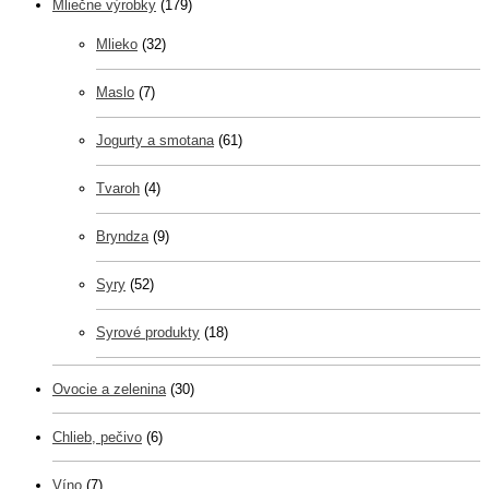
Mliečne výrobky
(179)
Mlieko
(32)
Maslo
(7)
Jogurty a smotana
(61)
Tvaroh
(4)
Bryndza
(9)
Syry
(52)
Syrové produkty
(18)
Ovocie a zelenina
(30)
Chlieb, pečivo
(6)
Víno
(7)