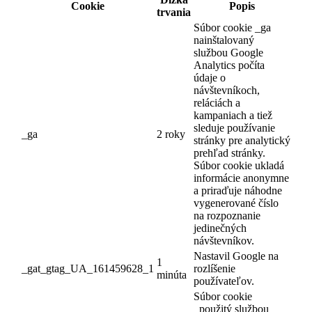
Cookie
Popis
trvania
Súbor cookie _ga
nainštalovaný
službou Google
Analytics počíta
údaje o
návštevníkoch,
reláciách a
kampaniach a tiež
sleduje používanie
_ga
2 roky
stránky pre analytický
prehľad stránky.
Súbor cookie ukladá
informácie anonymne
a priraďuje náhodne
vygenerované číslo
na rozpoznanie
jedinečných
návštevníkov.
Nastavil Google na
1
_gat_gtag_UA_161459628_1
rozlíšenie
minúta
používateľov.
Súbor cookie
_použitý službou