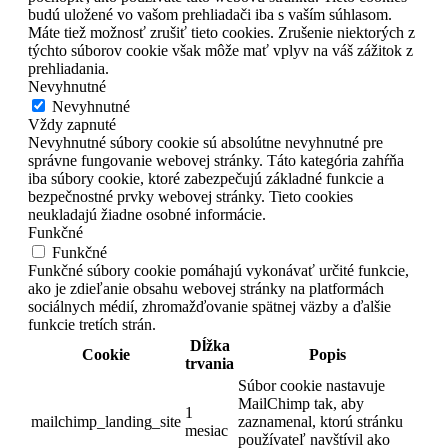
budú uložené vo vašom prehliadači iba s vaším súhlasom.
Máte tiež možnosť zrušiť tieto cookies. Zrušenie niektorých z
týchto súborov cookie však môže mať vplyv na váš zážitok z
prehliadania.
Nevyhnutné
Nevyhnutné
Vždy zapnuté
Nevyhnutné súbory cookie sú absolútne nevyhnutné pre
správne fungovanie webovej stránky. Táto kategória zahŕňa
iba súbory cookie, ktoré zabezpečujú základné funkcie a
bezpečnostné prvky webovej stránky. Tieto cookies
neukladajú žiadne osobné informácie.
Funkčné
Funkčné
Funkčné súbory cookie pomáhajú vykonávať určité funkcie,
ako je zdieľanie obsahu webovej stránky na platformách
sociálnych médií, zhromažďovanie spätnej väzby a ďalšie
funkcie tretích strán.
Dĺžka
Cookie
Popis
trvania
Súbor cookie nastavuje
MailChimp tak, aby
1
mailchimp_landing_site
zaznamenal, ktorú stránku
mesiac
používateľ navštívil ako