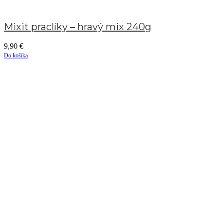
Mixit praclíky – hravý mix 240g
9,90
€
Do košíka