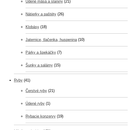
Údené mäsá a slaniny
(21)
Nátierky a paštéty
(26)
Klobásy
(18)
Jaternice, tlačenka, huspenina
(10)
Párky a špekáčky
(7)
Šunky a salámy
(15)
Ryby
(41)
Čerstvé ryby
(21)
Údené ryby
(1)
Rybacie konzervy
(19)