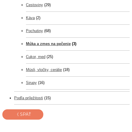
Cestoviny
(29)
Káva
(2)
Pochutiny
(68)
Múka a zmes na pečenie
(3)
Cukor, med
(25)
Müsli, vločky, cerálie
(18)
Sirupy
(16)
Podľa príležitosti
(15)
《 SPÄŤ