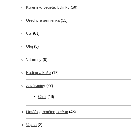
Koreniny, vegeta, bylinky
(50)
Orechy a semienka
(33)
Čaj
(61)
Olej
(9)
Vitamíny
(0)
Puding a kaše
(12)
Zaváraniny
(27)
Chilli
(18)
Omáčky, horčica, kečup
(48)
Vajcia
(2)