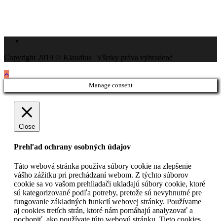
Copyright 2019 © Klaudius | Všetky práva vyhradené
Manage consent
Close
Prehľad ochrany osobných údajov
Táto webová stránka používa súbory cookie na zlepšenie
vášho zážitku pri prechádzaní webom. Z týchto súborov
cookie sa vo vašom prehliadači ukladajú súbory cookie, ktoré
sú kategorizované podľa potreby, pretože sú nevyhnutné pre
fungovanie základných funkcií webovej stránky. Používame
aj cookies tretích strán, ktoré nám pomáhajú analyzovať a
pochopiť, ako používate túto webovú stránku. Tieto cookies