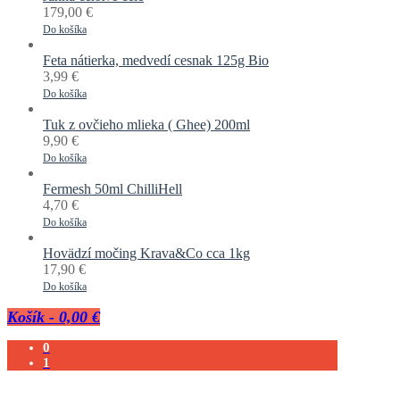
179,00
€
Do košíka
Feta nátierka, medvedí cesnak 125g Bio
3,99
€
Do košíka
Tuk z ovčieho mlieka ( Ghee) 200ml
9,90
€
Do košíka
Fermesh 50ml ChilliHell
4,70
€
Do košíka
Hovädzí močing Krava&Co cca 1kg
17,90
€
Do košíka
Košík
-
0,00 €
0
1