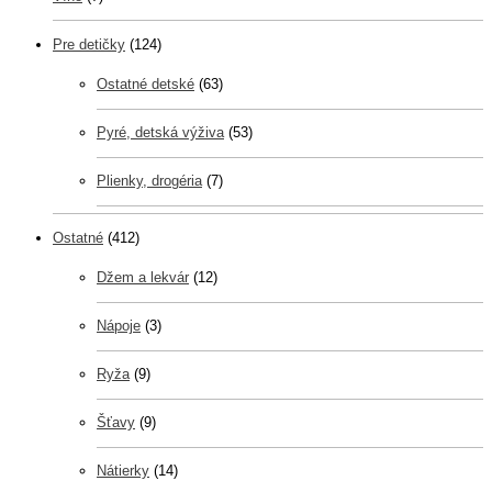
Pre detičky
(124)
Ostatné detské
(63)
Pyré, detská výživa
(53)
Plienky, drogéria
(7)
Ostatné
(412)
Džem a lekvár
(12)
Nápoje
(3)
Ryža
(9)
Šťavy
(9)
Nátierky
(14)