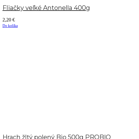
Fliačky veľké Antonella 400g
2,20
€
Do košíka
Hrach žltý polený Bio 500g PROBIO