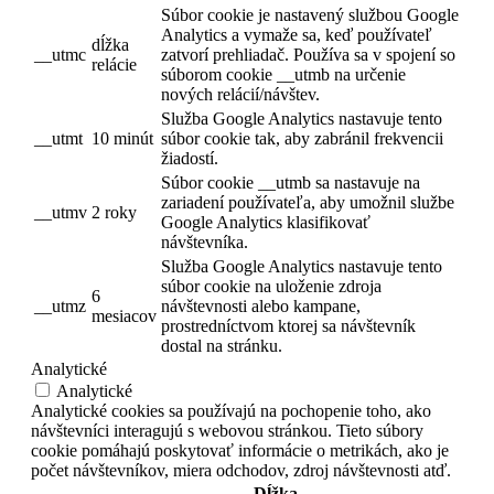
Súbor cookie je nastavený službou Google
Analytics a vymaže sa, keď používateľ
dĺžka
__utmc
zatvorí prehliadač. Používa sa v spojení so
relácie
súborom cookie __utmb na určenie
nových relácií/návštev.
Služba Google Analytics nastavuje tento
__utmt
10 minút
súbor cookie tak, aby zabránil frekvencii
žiadostí.
Súbor cookie __utmb sa nastavuje na
zariadení používateľa, aby umožnil službe
__utmv
2 roky
Google Analytics klasifikovať
návštevníka.
Služba Google Analytics nastavuje tento
súbor cookie na uloženie zdroja
6
__utmz
návštevnosti alebo kampane,
mesiacov
prostredníctvom ktorej sa návštevník
dostal na stránku.
Analytické
Analytické
Analytické cookies sa používajú na pochopenie toho, ako
návštevníci interagujú s webovou stránkou. Tieto súbory
cookie pomáhajú poskytovať informácie o metrikách, ako je
počet návštevníkov, miera odchodov, zdroj návštevnosti atď.
Dĺžka