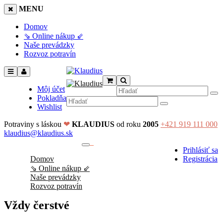
MENU
Domov
⇘ Online nákup ⇙
Naše prevádzky
Rozvoz potravín
Môj účet
Pokladňa
Wishlist
Potraviny s láskou
❤
KLAUDIUS
od roku
2005
+421 919 111 000
klaudius@klaudius.sk
0
Prihlásiť sa
No products in the cart.
Domov
Registrácia
⇘ Online nákup ⇙
Naše prevádzky
Rozvoz potravín
Vždy čerstvé