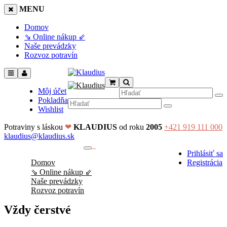
MENU
Domov
⇘ Online nákup ⇙
Naše prevádzky
Rozvoz potravín
Môj účet
Pokladňa
Wishlist
Potraviny s láskou
❤
KLAUDIUS
od roku
2005
+421 919 111 000
klaudius@klaudius.sk
0
Prihlásiť sa
No products in the cart.
Domov
Registrácia
⇘ Online nákup ⇙
Naše prevádzky
Rozvoz potravín
Vždy čerstvé