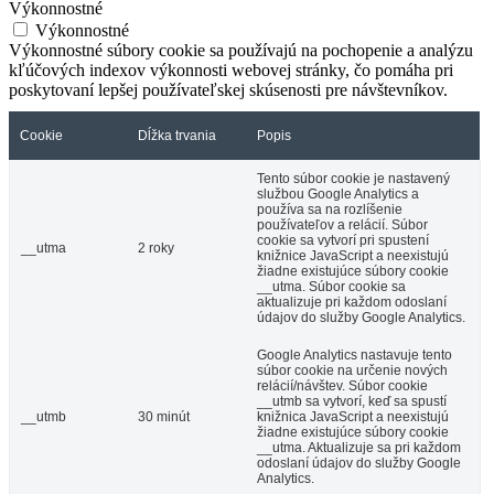
Výkonnostné
Výkonnostné
Výkonnostné súbory cookie sa používajú na pochopenie a analýzu
kľúčových indexov výkonnosti webovej stránky, čo pomáha pri
poskytovaní lepšej používateľskej skúsenosti pre návštevníkov.
Cookie
Dĺžka trvania
Popis
Tento súbor cookie je nastavený
službou Google Analytics a
používa sa na rozlíšenie
používateľov a relácií. Súbor
cookie sa vytvorí pri spustení
__utma
2 roky
knižnice JavaScript a neexistujú
žiadne existujúce súbory cookie
__utma. Súbor cookie sa
aktualizuje pri každom odoslaní
údajov do služby Google Analytics.
Google Analytics nastavuje tento
súbor cookie na určenie nových
relácií/návštev. Súbor cookie
__utmb sa vytvorí, keď sa spustí
__utmb
30 minút
knižnica JavaScript a neexistujú
žiadne existujúce súbory cookie
__utma. Aktualizuje sa pri každom
odoslaní údajov do služby Google
Analytics.