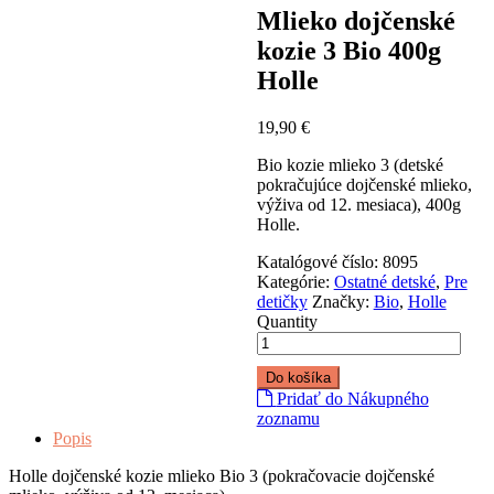
Mlieko dojčenské
kozie 3 Bio 400g
Holle
19,90
€
Bio kozie mlieko 3 (detské
pokračujúce dojčenské mlieko,
výživa od 12. mesiaca), 400g
Holle.
Katalógové číslo:
8095
Kategórie:
Ostatné detské
,
Pre
detičky
Značky:
Bio
,
Holle
Quantity
Do košíka
Pridať do Nákupného
zoznamu
Popis
Holle dojčenské kozie mlieko Bio 3 (pokračovacie dojčenské