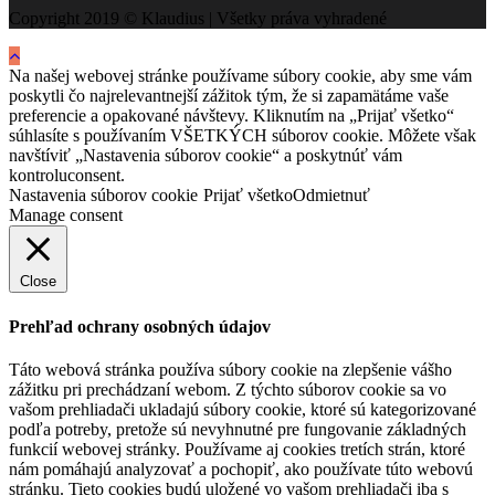
Copyright 2019 © Klaudius | Všetky práva vyhradené
Na našej webovej stránke používame súbory cookie, aby sme vám
poskytli čo najrelevantnejší zážitok tým, že si zapamätáme vaše
preferencie a opakované návštevy. Kliknutím na „Prijať všetko“
súhlasíte s používaním VŠETKÝCH súborov cookie. Môžete však
navštíviť „Nastavenia súborov cookie“ a poskytnúť vám
kontroluconsent.
Nastavenia súborov cookie
Prijať všetko
Odmietnuť
Manage consent
Close
Prehľad ochrany osobných údajov
Táto webová stránka používa súbory cookie na zlepšenie vášho
zážitku pri prechádzaní webom. Z týchto súborov cookie sa vo
vašom prehliadači ukladajú súbory cookie, ktoré sú kategorizované
podľa potreby, pretože sú nevyhnutné pre fungovanie základných
funkcií webovej stránky. Používame aj cookies tretích strán, ktoré
nám pomáhajú analyzovať a pochopiť, ako používate túto webovú
stránku. Tieto cookies budú uložené vo vašom prehliadači iba s