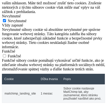
vaším súhlasom. Máte tiež možnosť zrušiť tieto cookies. Zrušenie
niektorých z týchto súborov cookie však môže mať vplyv na váš
zážitok z prehliadania.
Nevyhnutné
Nevyhnutné
Vždy zapnuté
Nevyhnutné súbory cookie sú absolútne nevyhnutné pre správne
fungovanie webovej stránky. Táto kategória zahŕňa iba súbory
cookie, ktoré zabezpečujú základné funkcie a bezpečnostné prvky
webovej stránky. Tieto cookies neukladajú žiadne osobné
informácie.
Funkčné
Funkčné
Funkčné súbory cookie pomáhajú vykonávať určité funkcie, ako je
zdieľanie obsahu webovej stránky na platformách sociálnych médií,
zhromažďovanie spätnej väzby a ďalšie funkcie tretích strán.
Cookie
Dĺžka trvania
Popis
Súbor cookie nastavuje
MailChimp tak, aby
mailchimp_landing_site
1 mesiac
zaznamenal, ktorú stránku
používateľ navštívil ako prvú.