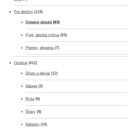
Pre detičky
(124)
Ostatné detské
(63)
Pyré, detská výživa
(53)
Plienky, drogéria
(7)
Ostatné
(412)
Džem a lekvár
(12)
Nápoje
(3)
Ryža
(9)
Šťavy
(9)
Nátierky
(14)