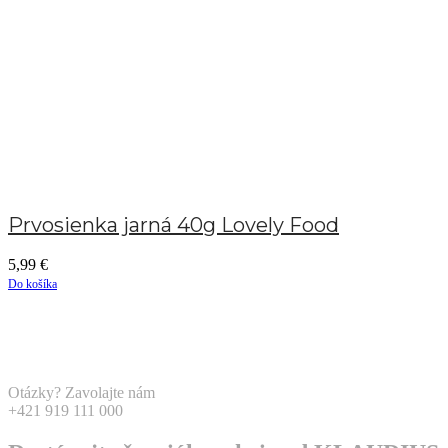
Prvosienka jarná 40g Lovely Food
5,99
€
Do košíka
Otázky? Zavolajte nám
+421 919 111 000