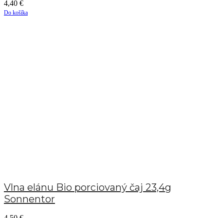
4,40
€
Do košíka
Vlna elánu Bio porciovaný čaj 23,4g
Sonnentor
4,50
€