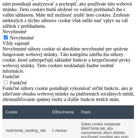
nám pomáhajú analyzovať a pochopiť, ako používate túto webovú
stránku. Tieto cookies budú uložené vo vašom prehliadači iba s
vaším súhlasom. Máte tiež možnosť zrušiť tieto cookies. Zrušenie
niektorých z týchto súborov cookie však môže mať vplyv na váš
zážitok z prehliadania.
Nevyhnutné
Nevyhnutné
Vždy zapnuté
Nevyhnutné súbory cookie sú absolútne nevyhnutné pre správne
fungovanie webovej stránky. Táto kategória zahŕňa iba súbory
cookie, ktoré zabezpečujú základné funkcie a bezpečnostné prvky
webovej stránky. Tieto cookies neukladajú žiadne osobné
informácie.
Funkčné
Funkčné
Funkčné súbory cookie pomáhajú vykonávať určité funkcie, ako je
zdieľanie obsahu webovej stránky na platformách sociálnych médií,
zhromažďovanie spätnej väzby a ďalšie funkcie tretích strán.
Cookie
Dĺžka trvania
Popis
Súbor cookie nastavuje
MailChimp tak, aby
mailchimp_landing_site
1 mesiac
zaznamenal, ktorú stránku
používateľ navštívil ako prvú.