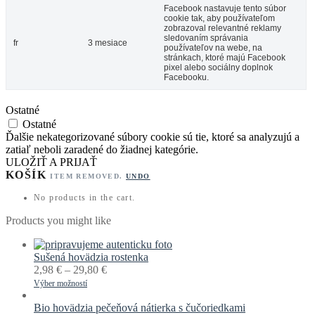
Facebook nastavuje tento súbor
cookie tak, aby používateľom
zobrazoval relevantné reklamy
sledovaním správania
fr
3 mesiace
používateľov na webe, na
stránkach, ktoré majú Facebook
pixel alebo sociálny doplnok
Facebooku.
Ostatné
Ostatné
Ďalšie nekategorizované súbory cookie sú tie, ktoré sa analyzujú a
zatiaľ neboli zaradené do žiadnej kategórie.
ULOŽIŤ A PRIJAŤ
KOŠÍK
ITEM REMOVED.
UNDO
No products in the cart.
Products you might like
Sušená hovädzia rostenka
2,98
€
–
29,80
€
Výber možností
Bio hovädzia pečeňová nátierka s čučoriedkami