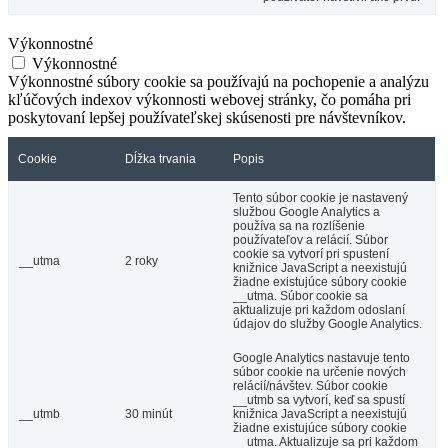
Výkonnostné
Výkonnostné
Výkonnostné súbory cookie sa používajú na pochopenie a analýzu
kľúčových indexov výkonnosti webovej stránky, čo pomáha pri
poskytovaní lepšej používateľskej skúsenosti pre návštevníkov.
Cookie
Dĺžka trvania
Popis
Tento súbor cookie je nastavený
službou Google Analytics a
používa sa na rozlíšenie
používateľov a relácií. Súbor
cookie sa vytvorí pri spustení
__utma
2 roky
knižnice JavaScript a neexistujú
žiadne existujúce súbory cookie
__utma. Súbor cookie sa
aktualizuje pri každom odoslaní
údajov do služby Google Analytics.
Google Analytics nastavuje tento
súbor cookie na určenie nových
relácií/návštev. Súbor cookie
__utmb sa vytvorí, keď sa spustí
__utmb
30 minút
knižnica JavaScript a neexistujú
žiadne existujúce súbory cookie
__utma. Aktualizuje sa pri každom