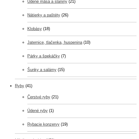
Údené mäsá a slaniny
(21)
Nátierky a paštéty
(26)
Klobásy
(18)
Jaternice, tlačenka, huspenina
(10)
Párky a špekáčky
(7)
Šunky a salámy
(15)
Ryby
(41)
Čerstvé ryby
(21)
Údené ryby
(1)
Rybacie konzervy
(19)