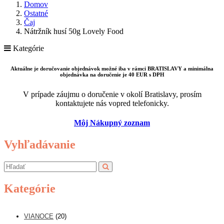
Domov
Ostatné
Čaj
Nátržník husí 50g Lovely Food
Kategórie
Aktuálne je doručovanie objednávok možné iba v rámci BRATISLAVY a minimálna
objednávka na doručenie je 40 EUR s DPH
V prípade záujmu o doručenie v okolí Bratislavy, prosím
kontaktujete nás vopred telefonicky.
Môj Nákupný zoznam
Vyhľadávanie
Kategórie
VIANOCE
(20)