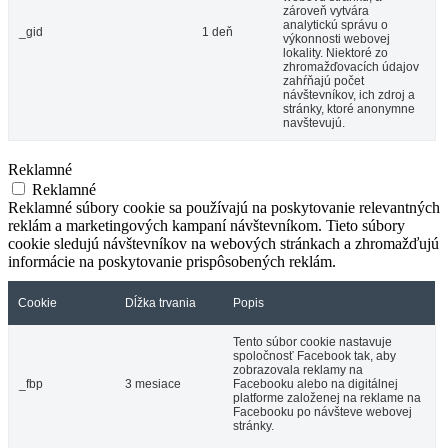
zároveň vytvára
analytickú správu o
_gid
1 deň
výkonnosti webovej
lokality. Niektoré zo
zhromažďovacích údajov
zahŕňajú počet
návštevníkov, ich zdroj a
stránky, ktoré anonymne
navštevujú.
Reklamné
Reklamné
Reklamné súbory cookie sa používajú na poskytovanie relevantných
reklám a marketingových kampaní návštevníkom. Tieto súbory
cookie sledujú návštevníkov na webových stránkach a zhromažďujú
informácie na poskytovanie prispôsobených reklám.
Cookie
Dĺžka trvania
Popis
Tento súbor cookie nastavuje
spoločnosť Facebook tak, aby
zobrazovala reklamy na
_fbp
3 mesiace
Facebooku alebo na digitálnej
platforme založenej na reklame na
Facebooku po návšteve webovej
stránky.