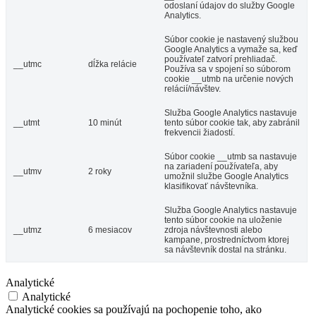
odoslaní údajov do služby Google
Analytics.
Súbor cookie je nastavený službou
Google Analytics a vymaže sa, keď
používateľ zatvorí prehliadač.
__utmc
dĺžka relácie
Používa sa v spojení so súborom
cookie __utmb na určenie nových
relácií/návštev.
Služba Google Analytics nastavuje
__utmt
10 minút
tento súbor cookie tak, aby zabránil
frekvencii žiadostí.
Súbor cookie __utmb sa nastavuje
na zariadení používateľa, aby
__utmv
2 roky
umožnil službe Google Analytics
klasifikovať návštevníka.
Služba Google Analytics nastavuje
tento súbor cookie na uloženie
__utmz
6 mesiacov
zdroja návštevnosti alebo
kampane, prostredníctvom ktorej
sa návštevník dostal na stránku.
Analytické
Analytické
Analytické cookies sa používajú na pochopenie toho, ako