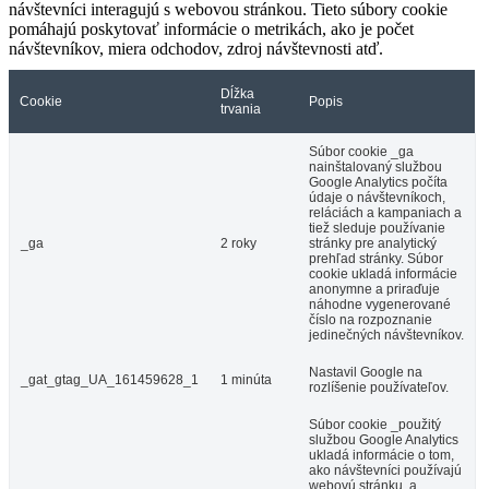
návštevníci interagujú s webovou stránkou. Tieto súbory cookie
pomáhajú poskytovať informácie o metrikách, ako je počet
návštevníkov, miera odchodov, zdroj návštevnosti atď.
Dĺžka
Cookie
Popis
trvania
Súbor cookie _ga
nainštalovaný službou
Google Analytics počíta
údaje o návštevníkoch,
reláciách a kampaniach a
tiež sleduje používanie
_ga
2 roky
stránky pre analytický
prehľad stránky. Súbor
cookie ukladá informácie
anonymne a priraďuje
náhodne vygenerované
číslo na rozpoznanie
jedinečných návštevníkov.
Nastavil Google na
_gat_gtag_UA_161459628_1
1 minúta
rozlíšenie používateľov.
Súbor cookie _použitý
službou Google Analytics
ukladá informácie o tom,
ako návštevníci používajú
webovú stránku, a