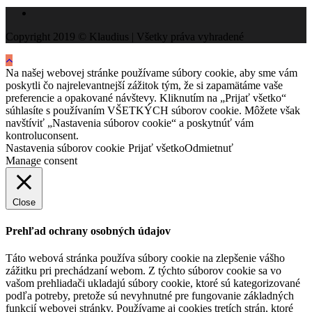
Copyright 2019 © Klaudius | Všetky práva vyhradené
Na našej webovej stránke používame súbory cookie, aby sme vám
poskytli čo najrelevantnejší zážitok tým, že si zapamätáme vaše
preferencie a opakované návštevy. Kliknutím na „Prijať všetko“
súhlasíte s používaním VŠETKÝCH súborov cookie. Môžete však
navštíviť „Nastavenia súborov cookie“ a poskytnúť vám
kontroluconsent.
Nastavenia súborov cookie
Prijať všetko
Odmietnuť
Manage consent
Close
Prehľad ochrany osobných údajov
Táto webová stránka používa súbory cookie na zlepšenie vášho
zážitku pri prechádzaní webom. Z týchto súborov cookie sa vo
vašom prehliadači ukladajú súbory cookie, ktoré sú kategorizované
podľa potreby, pretože sú nevyhnutné pre fungovanie základných
funkcií webovej stránky. Používame aj cookies tretích strán, ktoré