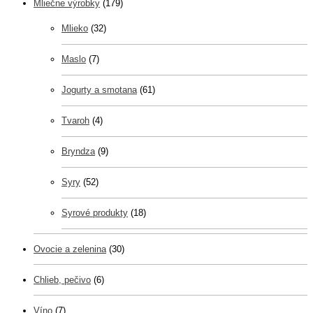
Mliečne výrobky
(179)
Mlieko
(32)
Maslo
(7)
Jogurty a smotana
(61)
Tvaroh
(4)
Bryndza
(9)
Syry
(52)
Syrové produkty
(18)
Ovocie a zelenina
(30)
Chlieb, pečivo
(6)
Víno
(7)