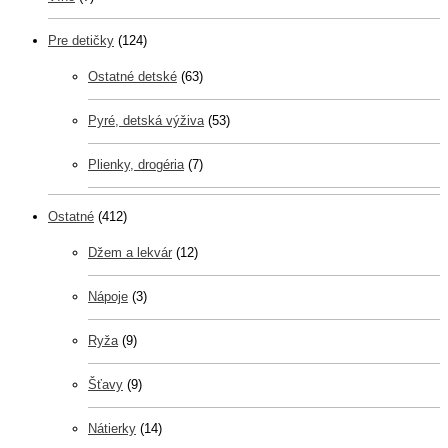
Pre detičky
(124)
Ostatné detské
(63)
Pyré, detská výživa
(53)
Plienky, drogéria
(7)
Ostatné
(412)
Džem a lekvár
(12)
Nápoje
(3)
Ryža
(9)
Šťavy
(9)
Nátierky
(14)