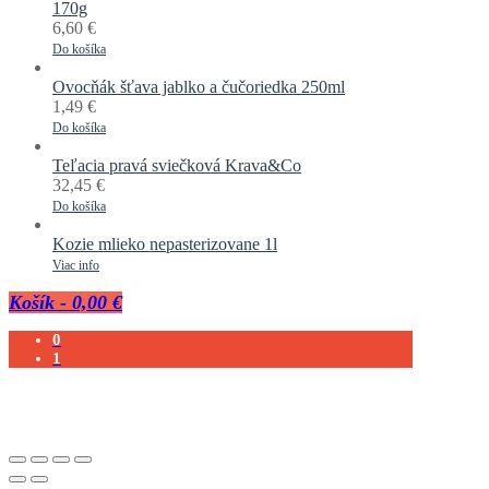
170g
6,60
€
Do košíka
Ovocňák šťava jablko a čučoriedka 250ml
1,49
€
Do košíka
Teľacia pravá sviečková Krava&Co
32,45
€
Do košíka
Kozie mlieko nepasterizovane 1l
Viac info
Košík
-
0,00 €
0
1