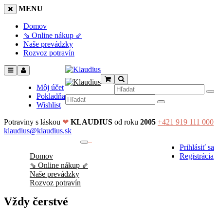
MENU
Domov
⇘ Online nákup ⇙
Naše prevádzky
Rozvoz potravín
Môj účet
Pokladňa
Wishlist
Potraviny s láskou
❤
KLAUDIUS
od roku
2005
+421 919 111 000
klaudius@klaudius.sk
0
Prihlásiť sa
No products in the cart.
Domov
Registrácia
⇘ Online nákup ⇙
Naše prevádzky
Rozvoz potravín
Vždy čerstvé