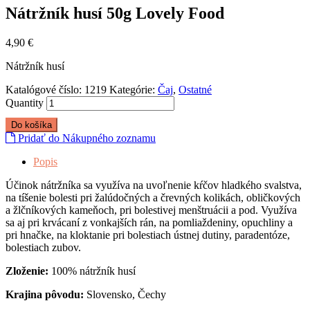
Nátržník husí 50g Lovely Food
4,90
€
Nátržník husí
Katalógové číslo:
1219
Kategórie:
Čaj
,
Ostatné
Quantity
Do košíka
Pridať do Nákupného zoznamu
Popis
Účinok nátržníka sa využíva na uvoľnenie kŕčov hladkého svalstva,
na tíšenie bolesti pri žalúdočných a črevných kolikách, obličkových
a žlčníkových kameňoch, pri bolestivej menštruácii a pod. Využíva
sa aj pri krvácaní z vonkajších rán, na pomliaždeniny, opuchliny a
pri hnačke, na kloktanie pri bolestiach ústnej dutiny, paradentóze,
bolestiach zubov.
Zloženie:
100% nátržník husí
Krajina pôvodu:
Slovensko, Čechy