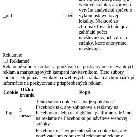
webovú stránku, a zároveň
vytvára analytickú správu o
_gid
1 deň
výkonnosti webovej
lokality. Niektoré zo
zhromažďovacích údajov
zahŕňajú počet
návštevníkov, ich zdroj a
stránky, ktoré anonymne
navštevujú.
Reklamné
Reklamné
Reklamné súbory cookie sa používajú na poskytovanie relevantných
reklám a marketingových kampaní návštevníkom. Tieto súbory
cookie sledujú návštevníkov na webových stránkach a zhromažďujú
informácie na poskytovanie prispôsobených reklám.
Dĺžka
Cookie
Popis
trvania
Tento súbor cookie nastavuje spoločnosť
Facebook tak, aby zobrazovala reklamy na
3
_fbp
Facebooku alebo na digitálnej platforme založenej
mesiace
na reklame na Facebooku po návšteve webovej
stránky.
Facebook nastavuje tento súbor cookie tak, aby
používateľom zobrazoval relevantné reklamy