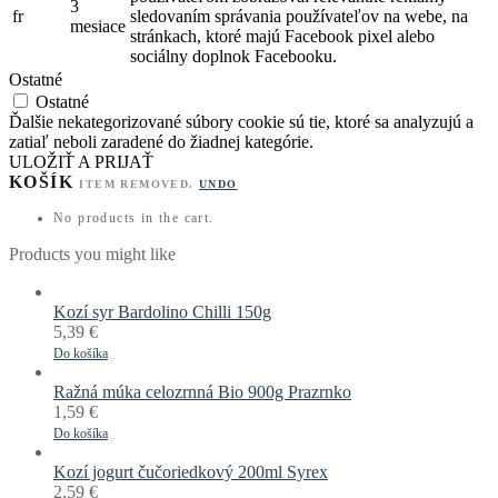
3
fr
sledovaním správania používateľov na webe, na
mesiace
stránkach, ktoré majú Facebook pixel alebo
sociálny doplnok Facebooku.
Ostatné
Ostatné
Ďalšie nekategorizované súbory cookie sú tie, ktoré sa analyzujú a
zatiaľ neboli zaradené do žiadnej kategórie.
ULOŽIŤ A PRIJAŤ
KOŠÍK
ITEM REMOVED.
UNDO
No products in the cart.
Products you might like
Kozí syr Bardolino Chilli 150g
5,39
€
Do košíka
Ražná múka celozrnná Bio 900g Prazrnko
1,59
€
Do košíka
Kozí jogurt čučoriedkový 200ml Syrex
2,59
€