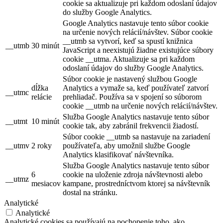
cookie sa aktualizuje pri každom odoslaní údajov
do služby Google Analytics.
Google Analytics nastavuje tento súbor cookie
na určenie nových relácií/návštev. Súbor cookie
__utmb sa vytvorí, keď sa spustí knižnica
__utmb
30 minút
JavaScript a neexistujú žiadne existujúce súbory
cookie __utma. Aktualizuje sa pri každom
odoslaní údajov do služby Google Analytics.
Súbor cookie je nastavený službou Google
dĺžka
Analytics a vymaže sa, keď používateľ zatvorí
__utmc
relácie
prehliadač. Používa sa v spojení so súborom
cookie __utmb na určenie nových relácií/návštev.
Služba Google Analytics nastavuje tento súbor
__utmt
10 minút
cookie tak, aby zabránil frekvencii žiadostí.
Súbor cookie __utmb sa nastavuje na zariadení
__utmv
2 roky
používateľa, aby umožnil službe Google
Analytics klasifikovať návštevníka.
Služba Google Analytics nastavuje tento súbor
6
cookie na uloženie zdroja návštevnosti alebo
__utmz
mesiacov
kampane, prostredníctvom ktorej sa návštevník
dostal na stránku.
Analytické
Analytické
Analytické cookies sa používajú na pochopenie toho, ako