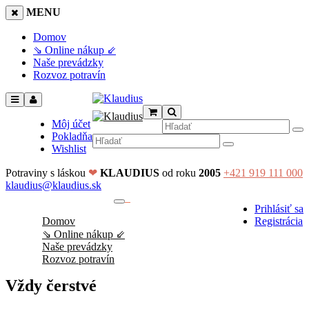
MENU
Domov
⇘ Online nákup ⇙
Naše prevádzky
Rozvoz potravín
Môj účet
Pokladňa
Wishlist
Potraviny s láskou
❤
KLAUDIUS
od roku
2005
+421 919 111 000
klaudius@klaudius.sk
0
Prihlásiť sa
No products in the cart.
Domov
Registrácia
⇘ Online nákup ⇙
Naše prevádzky
Rozvoz potravín
Vždy čerstvé