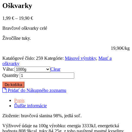
Oškvarky
1,99
€
–
19,90
€
Bravčové oškvarky celé
Živočíšne tuky.
19,90€/kg
Katalógové číslo:
259
Kategórie:
Mäsové výrobky
,
Masť a
oškvarky
Váha:
Clear
Quantity
Do košíka
Pridať do Nákupného zoznamu
Popis
Ďalšie informácie
Zloženie: bravčová slanina 98%, jedlá soľ.
Výživové údaje na 100g výrobku: energia 3333kJ, energetická
hodnota 808,9kcal, tuky 84,25g, z toho nasýtené mastné kyseliny