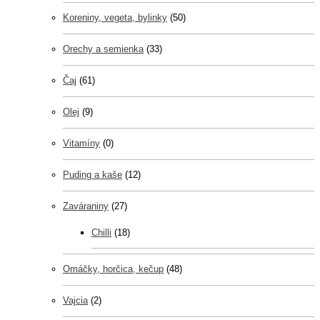
Koreniny, vegeta, bylinky
(50)
Orechy a semienka
(33)
Čaj
(61)
Olej
(9)
Vitamíny
(0)
Puding a kaše
(12)
Zaváraniny
(27)
Chilli
(18)
Omáčky, horčica, kečup
(48)
Vajcia
(2)