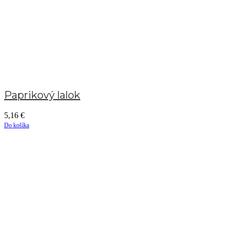
Paprikový lalok
5,16
€
Do košíka