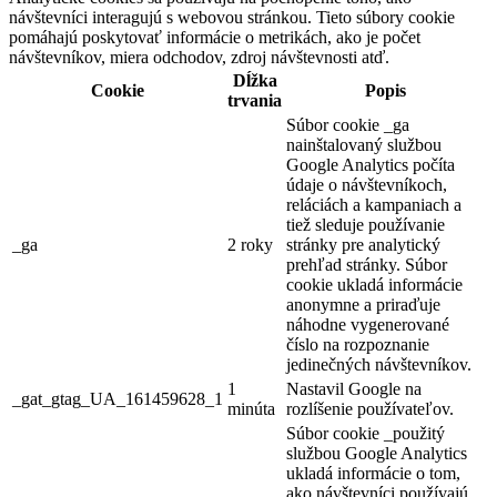
návštevníci interagujú s webovou stránkou. Tieto súbory cookie
pomáhajú poskytovať informácie o metrikách, ako je počet
návštevníkov, miera odchodov, zdroj návštevnosti atď.
Dĺžka
Cookie
Popis
trvania
Súbor cookie _ga
nainštalovaný službou
Google Analytics počíta
údaje o návštevníkoch,
reláciách a kampaniach a
tiež sleduje používanie
_ga
2 roky
stránky pre analytický
prehľad stránky. Súbor
cookie ukladá informácie
anonymne a priraďuje
náhodne vygenerované
číslo na rozpoznanie
jedinečných návštevníkov.
1
Nastavil Google na
_gat_gtag_UA_161459628_1
minúta
rozlíšenie používateľov.
Súbor cookie _použitý
službou Google Analytics
ukladá informácie o tom,
ako návštevníci používajú