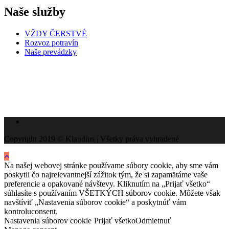
Naše služby
VŽDY ČERSTVÉ
Rozvoz potravín
Naše prevádzky
Copyright 2019 © Klaudius | Všetky práva vyhradené
Na našej webovej stránke používame súbory cookie, aby sme vám
poskytli čo najrelevantnejší zážitok tým, že si zapamätáme vaše
preferencie a opakované návštevy. Kliknutím na „Prijať všetko“
súhlasíte s používaním VŠETKÝCH súborov cookie. Môžete však
navštíviť „Nastavenia súborov cookie“ a poskytnúť vám
kontroluconsent.
Nastavenia súborov cookie
Prijať všetko
Odmietnuť