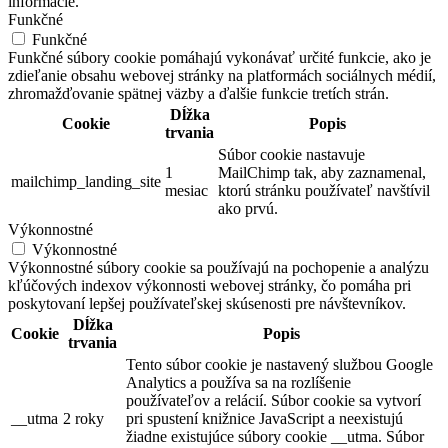
informácie.
Funkčné
Funkčné
Funkčné súbory cookie pomáhajú vykonávať určité funkcie, ako je
zdieľanie obsahu webovej stránky na platformách sociálnych médií,
zhromažďovanie spätnej väzby a ďalšie funkcie tretích strán.
Dĺžka
Cookie
Popis
trvania
Súbor cookie nastavuje
1
MailChimp tak, aby zaznamenal,
mailchimp_landing_site
mesiac
ktorú stránku používateľ navštívil
ako prvú.
Výkonnostné
Výkonnostné
Výkonnostné súbory cookie sa používajú na pochopenie a analýzu
kľúčových indexov výkonnosti webovej stránky, čo pomáha pri
poskytovaní lepšej používateľskej skúsenosti pre návštevníkov.
Dĺžka
Cookie
Popis
trvania
Tento súbor cookie je nastavený službou Google
Analytics a používa sa na rozlíšenie
používateľov a relácií. Súbor cookie sa vytvorí
__utma
2 roky
pri spustení knižnice JavaScript a neexistujú
žiadne existujúce súbory cookie __utma. Súbor