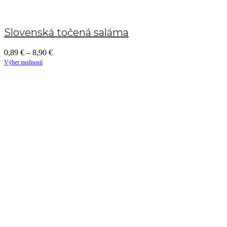
Slovenská točená saláma
0,89
€
–
8,90
€
Výber možností