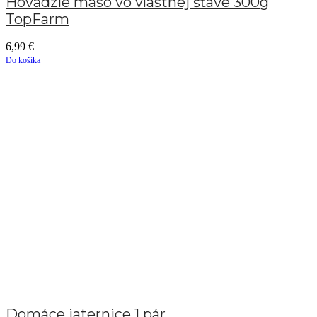
Hovädzie mäso vo vlastnej šťave 300g
TopFarm
6,99
€
Do košíka
Domáce jaternice 1 pár