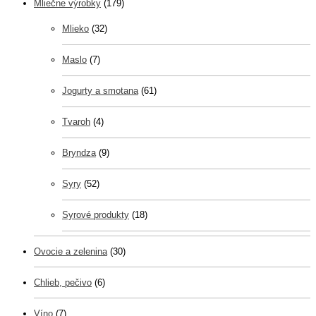
Mliečne výrobky
(179)
Mlieko
(32)
Maslo
(7)
Jogurty a smotana
(61)
Tvaroh
(4)
Bryndza
(9)
Syry
(52)
Syrové produkty
(18)
Ovocie a zelenina
(30)
Chlieb, pečivo
(6)
Víno
(7)