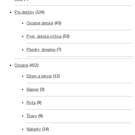
Pre detičky
(124)
Ostatné detské
(63)
Pyré, detská výživa
(53)
Plienky, drogéria
(7)
Ostatné
(412)
Džem a lekvár
(12)
Nápoje
(3)
Ryža
(9)
Šťavy
(9)
Nátierky
(14)