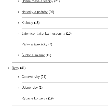
Údené mäsá a slaniny
(21)
Nátierky a paštéty
(26)
Klobásy
(18)
Jaternice, tlačenka, huspenina
(10)
Párky a špekáčky
(7)
Šunky a salámy
(15)
Ryby
(41)
Čerstvé ryby
(21)
Údené ryby
(1)
Rybacie konzervy
(19)