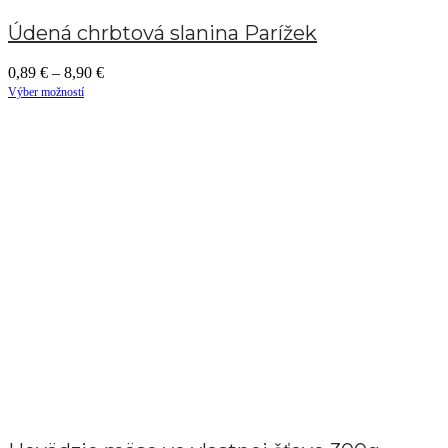
Údená chrbtová slanina Parížek
0,89
€
–
8,90
€
Výber možností