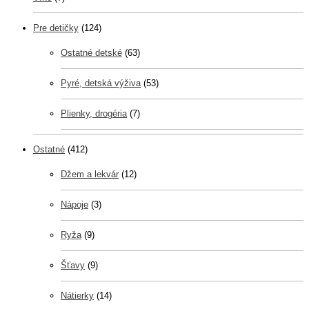
Pre detičky
(124)
Ostatné detské
(63)
Pyré, detská výživa
(53)
Plienky, drogéria
(7)
Ostatné
(412)
Džem a lekvár
(12)
Nápoje
(3)
Ryža
(9)
Šťavy
(9)
Nátierky
(14)