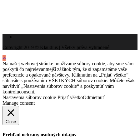
Copyright 2019 © Klaudius | Všetky práva vyhradené
Na našej webovej stránke používame súbory cookie, aby sme vám
poskytli čo najrelevantnejší zážitok tým, že si zapamätáme vaše
preferencie a opakované návštevy. Kliknutím na „Prijať všetko“
súhlasíte s používaním VŠETKÝCH súborov cookie. Môžete však
navštíviť „Nastavenia súborov cookie“ a poskytnúť vám
kontroluconsent.
Nastavenia súborov cookie
Prijať všetko
Odmietnuť
Manage consent
Close
Prehľad ochrany osobných údajov