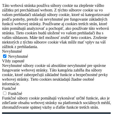
Táto webová stránka používa súbory cookie na zlepšenie vášho
zážitku pri prechádzaní webom. Z týchto súborov cookie sa vo
vašom prehliadači ukladajú súbory cookie, ktoré sú kategorizované
podľa potreby, pretože sú nevyhnutné pre fungovanie základných
funkcií webovej stránky. Používame aj cookies tretích strán, ktoré
nám pomáhajú analyzovať a pochopiť, ako používate túto webovú
stránku. Tieto cookies budú uložené vo vašom prehliadači iba s
vaším súhlasom. Máte tiež možnosť zrušiť tieto cookies. Zrušenie
niektorých z týchto súborov cookie však môže mať vplyv na váš
zážitok z prehliadania.
Nevyhnutné
Nevyhnutné
Vždy zapnuté
Nevyhnutné súbory cookie sú absolútne nevyhnutné pre správne
fungovanie webovej stránky. Táto kategória zahŕňa iba súbory
cookie, ktoré zabezpečujú základné funkcie a bezpečnostné prvky
webovej stránky. Tieto cookies neukladajú žiadne osobné
informácie.
Funkčné
Funkčné
Funkčné súbory cookie pomáhajú vykonávať určité funkcie, ako je
zdieľanie obsahu webovej stránky na platformách sociálnych médií,
zhromažďovanie spätnej väzby a ďalšie funkcie tretích strán.