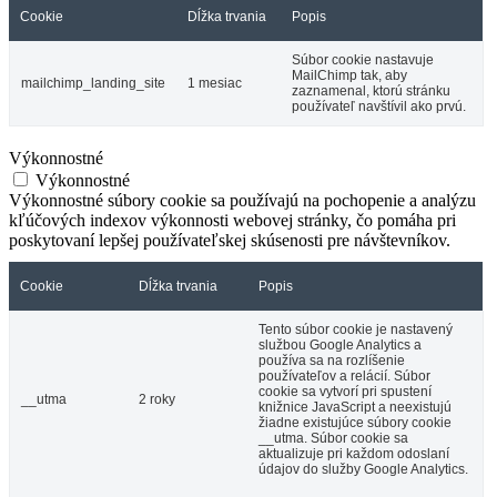
Cookie
Dĺžka trvania
Popis
Súbor cookie nastavuje
MailChimp tak, aby
mailchimp_landing_site
1 mesiac
zaznamenal, ktorú stránku
používateľ navštívil ako prvú.
Výkonnostné
Výkonnostné
Výkonnostné súbory cookie sa používajú na pochopenie a analýzu
kľúčových indexov výkonnosti webovej stránky, čo pomáha pri
poskytovaní lepšej používateľskej skúsenosti pre návštevníkov.
Cookie
Dĺžka trvania
Popis
Tento súbor cookie je nastavený
službou Google Analytics a
používa sa na rozlíšenie
používateľov a relácií. Súbor
cookie sa vytvorí pri spustení
__utma
2 roky
knižnice JavaScript a neexistujú
žiadne existujúce súbory cookie
__utma. Súbor cookie sa
aktualizuje pri každom odoslaní
údajov do služby Google Analytics.