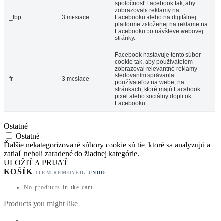
spoločnosť Facebook tak, aby
zobrazovala reklamy na
_fbp
3 mesiace
Facebooku alebo na digitálnej
platforme založenej na reklame na
Facebooku po návšteve webovej
stránky.
Facebook nastavuje tento súbor
cookie tak, aby používateľom
zobrazoval relevantné reklamy
sledovaním správania
fr
3 mesiace
používateľov na webe, na
stránkach, ktoré majú Facebook
pixel alebo sociálny doplnok
Facebooku.
Ostatné
Ostatné
Ďalšie nekategorizované súbory cookie sú tie, ktoré sa analyzujú a
zatiaľ neboli zaradené do žiadnej kategórie.
ULOŽIŤ A PRIJAŤ
KOŠÍK
ITEM REMOVED.
UNDO
No products in the cart.
Products you might like