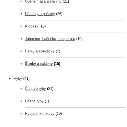
Údené mäsá a slaniny
(21)
Nátierky a paštéty
(26)
Klobásy
(18)
Jaternice, tlačenka, huspenina
(10)
Párky a špekáčky
(7)
Šunky a salámy
(15)
Ryby
(41)
Čerstvé ryby
(21)
Údené ryby
(1)
Rybacie konzervy
(19)