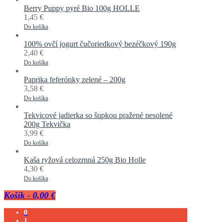
Berry Puppy pyré Bio 100g HOLLE
1,45
€
Do košíka
100% ovčí jogurt čučoriedkový bezéčkový 190g
2,40
€
Do košíka
Paprika feferónky zelené – 200g
3,58
€
Do košíka
Tekvicové jadierka so šupkou pražené nesolené
200g Tekvička
3,99
€
Do košíka
Kaša ryžová celozrnná 250g Bio Holle
4,30
€
Do košíka
Košík
-
0,00 €
0
1