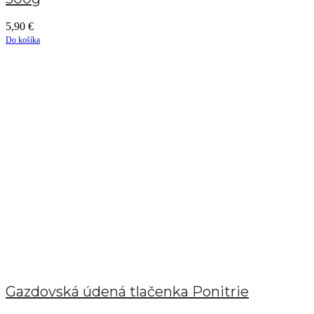
5,90
€
Do košíka
Gazdovská údená tlačenka Ponitrie