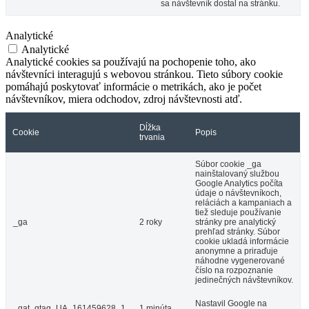
sa návštevník dostal na stránku.
Analytické
Analytické
Analytické cookies sa používajú na pochopenie toho, ako
návštevníci interagujú s webovou stránkou. Tieto súbory cookie
pomáhajú poskytovať informácie o metrikách, ako je počet
návštevníkov, miera odchodov, zdroj návštevnosti atď.
Dĺžka
Cookie
Popis
trvania
Súbor cookie _ga
nainštalovaný službou
Google Analytics počíta
údaje o návštevníkoch,
reláciách a kampaniach a
tiež sleduje používanie
_ga
2 roky
stránky pre analytický
prehľad stránky. Súbor
cookie ukladá informácie
anonymne a priraďuje
náhodne vygenerované
číslo na rozpoznanie
jedinečných návštevníkov.
Nastavil Google na
_gat_gtag_UA_161459628_1
1 minúta