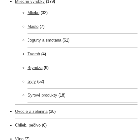
Mliečne výrobky
(179)
Mlieko
(32)
Maslo
(7)
Jogurty a smotana
(61)
Tvaroh
(4)
Bryndza
(9)
Syry
(52)
Syrové produkty
(18)
Ovocie a zelenina
(30)
Chlieb, pečivo
(6)
Víno
(7)