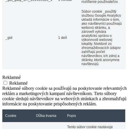
rozlíšenie používateľov.
Súbor cookie _použitý
službou Google Analytics
ukladá informácie o tom,
ako návštevníci používajú
webovú stránku, a
zároveň vytvára
analytickú správu o
_gid
1 deň
výkonnosti webovej
lokality. Niektoré zo
zhromažďovacích údajov
zahŕňajú počet
návštevníkov, ich zdroj a
stránky, ktoré anonymne
navštevujú.
Reklamné
Reklamné
Reklamné súbory cookie sa používajú na poskytovanie relevantných
reklám a marketingových kampaní návštevníkom. Tieto súbory
cookie sledujú návštevníkov na webových stránkach a zhromažďujú
informácie na poskytovanie prispôsobených reklám.
Cookie
Dĺžka trvania
Popis
Tento súbor cookie nastavuje