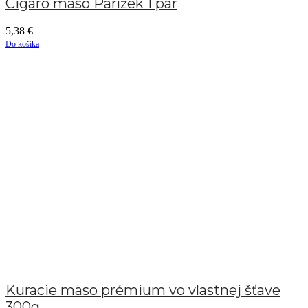
Cigáro mäso Parížek 1 pár
5,38
€
Do košíka
Kuracie mäso prémium vo vlastnej šťave
300g