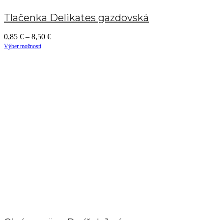
Tlačenka Delikates gazdovská
0,85
€
–
8,50
€
Výber možností