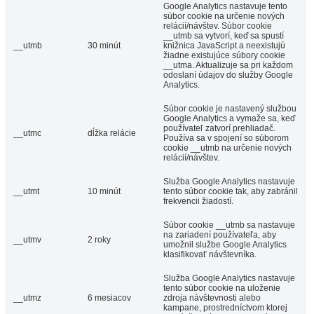
Google Analytics nastavuje tento
súbor cookie na určenie nových
relácií/návštev. Súbor cookie
__utmb sa vytvorí, keď sa spustí
__utmb
30 minút
knižnica JavaScript a neexistujú
žiadne existujúce súbory cookie
__utma. Aktualizuje sa pri každom
odoslaní údajov do služby Google
Analytics.
Súbor cookie je nastavený službou
Google Analytics a vymaže sa, keď
používateľ zatvorí prehliadač.
__utmc
dĺžka relácie
Používa sa v spojení so súborom
cookie __utmb na určenie nových
relácií/návštev.
Služba Google Analytics nastavuje
__utmt
10 minút
tento súbor cookie tak, aby zabránil
frekvencii žiadostí.
Súbor cookie __utmb sa nastavuje
na zariadení používateľa, aby
__utmv
2 roky
umožnil službe Google Analytics
klasifikovať návštevníka.
Služba Google Analytics nastavuje
tento súbor cookie na uloženie
__utmz
6 mesiacov
zdroja návštevnosti alebo
kampane, prostredníctvom ktorej