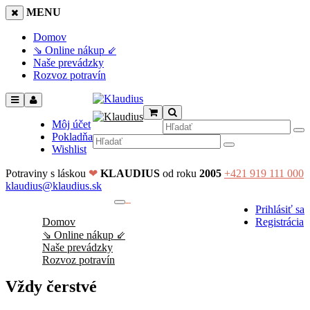
MENU
Domov
⇘ Online nákup ⇙
Naše prevádzky
Rozvoz potravín
Môj účet
Pokladňa
Wishlist
Potraviny s láskou
❤
KLAUDIUS
od roku
2005
+421 919 111 000
klaudius@klaudius.sk
0
Prihlásiť sa
No products in the cart.
Domov
Registrácia
⇘ Online nákup ⇙
Naše prevádzky
Rozvoz potravín
Vždy čerstvé