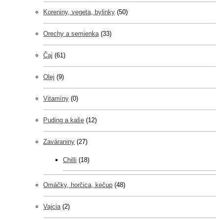
Koreniny, vegeta, bylinky
(50)
Orechy a semienka
(33)
Čaj
(61)
Olej
(9)
Vitamíny
(0)
Puding a kaše
(12)
Zaváraniny
(27)
Chilli
(18)
Omáčky, horčica, kečup
(48)
Vajcia
(2)