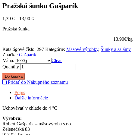
Pražská šunka Gašparík
1,39
€
–
13,90
€
Pražská šunka
13,90€/kg
Katalógové číslo:
297
Kategórie:
Mäsové výrobky
,
Šunky a salámy
Značka:
Gašparík
Váha:
Clear
Quantity
Do košíka
Pridať do Nákupného zoznamu
Popis
Ďalšie informácie
Uchovávať v chlade do 4 °C
Výrobca:
Róbert Gašparík – mäsovýroba s.r.o.
Zelenečská 83
917 02 Trnava