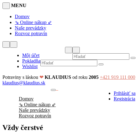
MENU
Domov
⇘ Online nákup ⇙
Naše prevádzky
Rozvoz potravín
Môj účet
Pokladňa
Wishlist
Potraviny s láskou
❤
KLAUDIUS
od roku
2005
+421 919 111 000
klaudius@klaudius.sk
0
Prihlásiť sa
No products in the cart.
Domov
Registrácia
⇘ Online nákup ⇙
Naše prevádzky
Rozvoz potravín
Vždy čerstvé