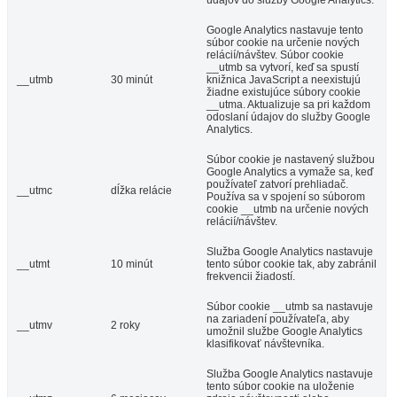
Google Analytics nastavuje tento
súbor cookie na určenie nových
relácií/návštev. Súbor cookie
__utmb sa vytvorí, keď sa spustí
__utmb
30 minút
knižnica JavaScript a neexistujú
žiadne existujúce súbory cookie
__utma. Aktualizuje sa pri každom
odoslaní údajov do služby Google
Analytics.
Súbor cookie je nastavený službou
Google Analytics a vymaže sa, keď
používateľ zatvorí prehliadač.
__utmc
dĺžka relácie
Používa sa v spojení so súborom
cookie __utmb na určenie nových
relácií/návštev.
Služba Google Analytics nastavuje
__utmt
10 minút
tento súbor cookie tak, aby zabránil
frekvencii žiadostí.
Súbor cookie __utmb sa nastavuje
na zariadení používateľa, aby
__utmv
2 roky
umožnil službe Google Analytics
klasifikovať návštevníka.
Služba Google Analytics nastavuje
tento súbor cookie na uloženie