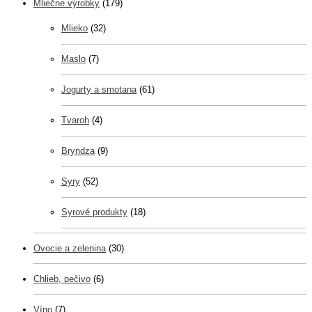
Mliečne výrobky
(179)
Mlieko
(32)
Maslo
(7)
Jogurty a smotana
(61)
Tvaroh
(4)
Bryndza
(9)
Syry
(52)
Syrové produkty
(18)
Ovocie a zelenina
(30)
Chlieb, pečivo
(6)
Víno
(7)