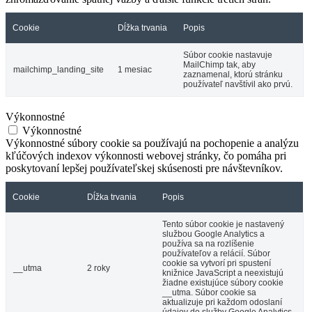
Cookie
Dĺžka trvania
Popis
Súbor cookie nastavuje
MailChimp tak, aby
mailchimp_landing_site
1 mesiac
zaznamenal, ktorú stránku
používateľ navštívil ako prvú.
Výkonnostné
Výkonnostné
Výkonnostné súbory cookie sa používajú na pochopenie a analýzu
kľúčových indexov výkonnosti webovej stránky, čo pomáha pri
poskytovaní lepšej používateľskej skúsenosti pre návštevníkov.
Cookie
Dĺžka trvania
Popis
Tento súbor cookie je nastavený
službou Google Analytics a
používa sa na rozlíšenie
používateľov a relácií. Súbor
cookie sa vytvorí pri spustení
__utma
2 roky
knižnice JavaScript a neexistujú
žiadne existujúce súbory cookie
__utma. Súbor cookie sa
aktualizuje pri každom odoslaní
údajov do služby Google Analytics.