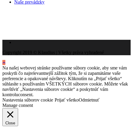
Naše prevádzky
Copyright 2019 © Klaudius | Všetky práva vyhradené
Na našej webovej stránke používame súbory cookie, aby sme vám
poskytli čo najrelevantnejší zážitok tým, že si zapamätáme vaše
preferencie a opakované návštevy. Kliknutím na „Prijať všetko“
súhlasíte s používaním VŠETKÝCH súborov cookie. Môžete však
navštíviť „Nastavenia súborov cookie“ a poskytnúť vám
kontroluconsent.
Nastavenia súborov cookie
Prijať všetko
Odmietnuť
Manage consent
Close