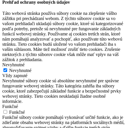
Prehľad ochrany osobných údajov
Táto webová stránka používa súbory cookie na zlepšenie vášho
zážitku pri prechádzaní webom. Z týchto súborov cookie sa vo
vašom prehliadači ukladajú súbory cookie, ktoré sú kategorizované
podľa potreby, pretože sú nevyhnutné pre fungovanie základných
funkcií webovej stránky. Používame aj cookies tretích strán, ktoré
nám pomáhajú analyzovať a pochopiť, ako používate túto webovú
stránku. Tieto cookies budú uložené vo vašom prehliadači iba s
vaším súhlasom. Máte tiež možnosť zrušiť tieto cookies. Zrušenie
niektorých z týchto súborov cookie však môže mať vplyv na váš
zážitok z prehliadania.
Nevyhnutné
Nevyhnutné
Vždy zapnuté
Nevyhnutné súbory cookie sú absolútne nevyhnutné pre správne
fungovanie webovej stránky. Táto kategória zahŕňa iba súbory
cookie, ktoré zabezpečujú základné funkcie a bezpečnostné prvky
webovej stránky. Tieto cookies neukladajú žiadne osobné
informácie.
Funkčné
Funkčné
Funkčné súbory cookie pomáhajú vykonávať určité funkcie, ako je
zdieľanie obsahu webovej stránky na platformách sociálnych médií,
zhromažďovanie spätnej väzby a ďalšie funkcie tretích strán.