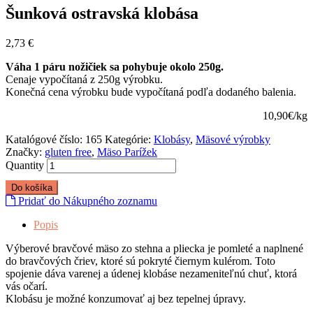
Šunková ostravská klobása
2,73
€
Váha 1 páru nožičiek sa pohybuje okolo 250g.
Cenaje vypočítaná z 250g výrobku.
Konečná cena výrobku bude vypočítaná podľa dodaného balenia.
10,90€/kg
Katalógové číslo:
165
Kategórie:
Klobásy
,
Mäsové výrobky
Značky:
gluten free
,
Mäso Parížek
Quantity
Do košíka
Pridať do Nákupného zoznamu
Popis
Výberové bravčové mäso zo stehna a pliecka je pomleté a naplnené
do bravčových čriev, ktoré sú pokryté čiernym kulérom. Toto
spojenie dáva varenej a údenej klobáse nezameniteľnú chuť, ktorá
vás očarí.
Klobásu je možné konzumovať aj bez tepelnej úpravy.