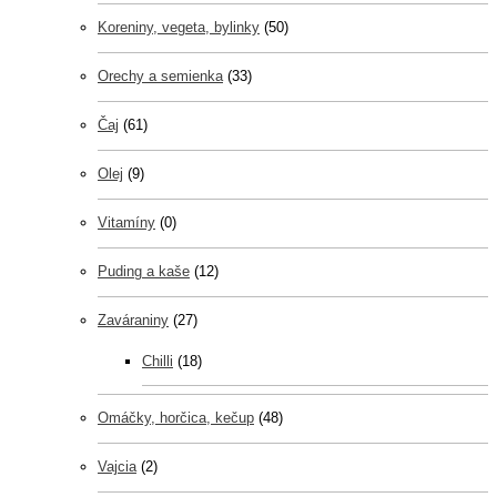
Koreniny, vegeta, bylinky
(50)
Orechy a semienka
(33)
Čaj
(61)
Olej
(9)
Vitamíny
(0)
Puding a kaše
(12)
Zaváraniny
(27)
Chilli
(18)
Omáčky, horčica, kečup
(48)
Vajcia
(2)