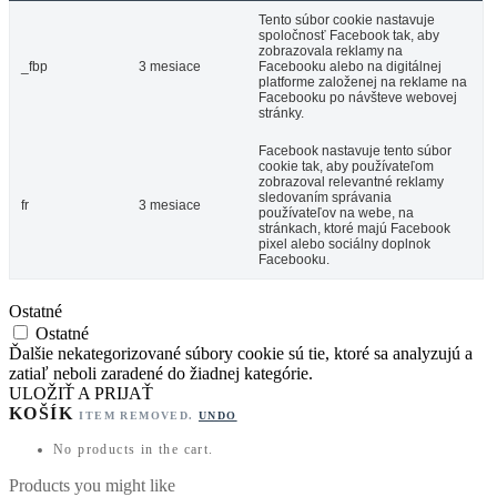
Tento súbor cookie nastavuje
spoločnosť Facebook tak, aby
zobrazovala reklamy na
_fbp
3 mesiace
Facebooku alebo na digitálnej
platforme založenej na reklame na
Facebooku po návšteve webovej
stránky.
Facebook nastavuje tento súbor
cookie tak, aby používateľom
zobrazoval relevantné reklamy
sledovaním správania
fr
3 mesiace
používateľov na webe, na
stránkach, ktoré majú Facebook
pixel alebo sociálny doplnok
Facebooku.
Ostatné
Ostatné
Ďalšie nekategorizované súbory cookie sú tie, ktoré sa analyzujú a
zatiaľ neboli zaradené do žiadnej kategórie.
ULOŽIŤ A PRIJAŤ
KOŠÍK
ITEM REMOVED.
UNDO
No products in the cart.
Products you might like