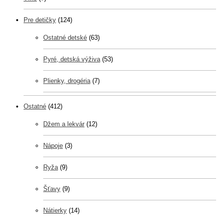
Pre detičky
(124)
Ostatné detské
(63)
Pyré, detská výživa
(53)
Plienky, drogéria
(7)
Ostatné
(412)
Džem a lekvár
(12)
Nápoje
(3)
Ryža
(9)
Šťavy
(9)
Nátierky
(14)