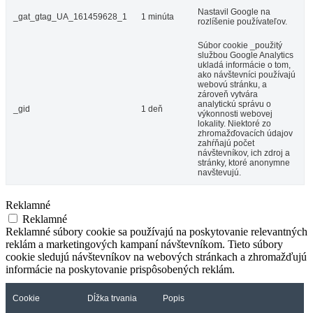
Nastavil Google na
_gat_gtag_UA_161459628_1
1 minúta
rozlíšenie používateľov.
Súbor cookie _použitý
službou Google Analytics
ukladá informácie o tom,
ako návštevníci používajú
webovú stránku, a
zároveň vytvára
analytickú správu o
_gid
1 deň
výkonnosti webovej
lokality. Niektoré zo
zhromažďovacích údajov
zahŕňajú počet
návštevníkov, ich zdroj a
stránky, ktoré anonymne
navštevujú.
Reklamné
Reklamné
Reklamné súbory cookie sa používajú na poskytovanie relevantných
reklám a marketingových kampaní návštevníkom. Tieto súbory
cookie sledujú návštevníkov na webových stránkach a zhromažďujú
informácie na poskytovanie prispôsobených reklám.
Cookie
Dĺžka trvania
Popis