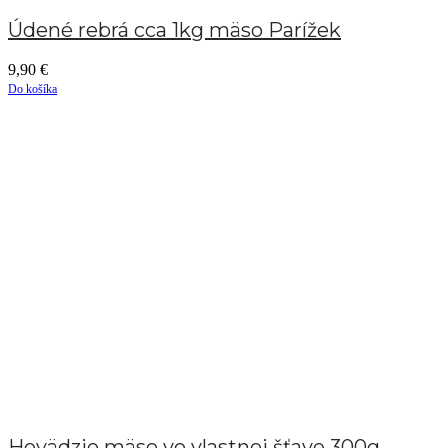
Údené rebrá cca 1kg mäso Parížek
9,90
€
Do košíka
Hovädzie mäso vo vlastnej šťave 300g