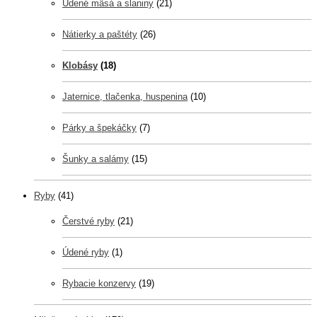
Údené mäsá a slaniny
(21)
Nátierky a paštéty
(26)
Klobásy
(18)
Jaternice, tlačenka, huspenina
(10)
Párky a špekáčky
(7)
Šunky a salámy
(15)
Ryby
(41)
Čerstvé ryby
(21)
Údené ryby
(1)
Rybacie konzervy
(19)