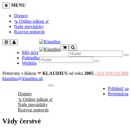
MENU
Domov
⇘ Online nákup ⇙
Naše prevádzky
Rozvoz potravín
Môj účet
Pokladňa
Wishlist
Potraviny s láskou
❤
KLAUDIUS
od roku
2005
+421 919 111 000
klaudius@klaudius.sk
0
Prihlásiť sa
No products in the cart.
Domov
Registrácia
⇘ Online nákup ⇙
Naše prevádzky
Rozvoz potravín
Vždy čerstvé