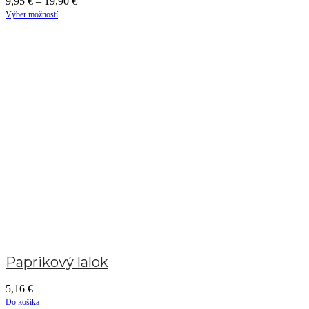
9,95
€
–
19,90
€
Výber možností
Paprikový lalok
5,16
€
Do košíka