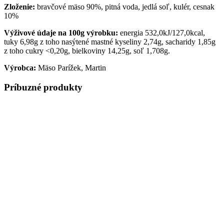
Zloženie:
bravčové mäso 90%, pitná voda, jedlá soľ, kulér, cesnak
10%
Výživové údaje na 100g výrobku:
energia 532,0kJ/127,0kcal,
tuky 6,98g z toho nasýtené mastné kyseliny 2,74g, sacharidy 1,85g
z toho cukry <0,20g, bielkoviny 14,25g, soľ 1,708g.
Výrobca:
Mäso Parížek, Martin
Príbuzné produkty