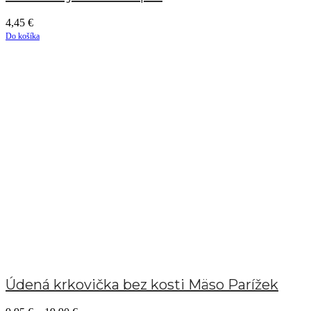
4,45
€
Do košíka
Údená krkovička bez kosti Mäso Parížek