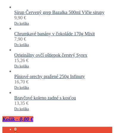
Sirup Červený grep Bazalka 500ml Vlčie sirupy
9,90
€
Do košíka
Chrumkavé banány v čokoláde 170g Mixit
7,90
€
Do košíka
Originálny ovčí oštiepok čerstvý Syrex
15,26
€
Do košíka
Píniové orechy pražené 250g Infinuty
16,70
€
Do košíka
Bravčové koleno zadné s kosťou
13,35
€
Do košíka
Košík
-
0,00 €
0