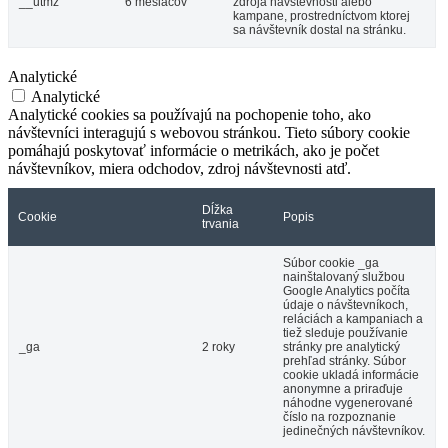
__utmz
6 mesiacov
zdroja návštevnosti alebo
kampane, prostredníctvom ktorej
sa návštevník dostal na stránku.
Analytické
Analytické
Analytické cookies sa používajú na pochopenie toho, ako
návštevníci interagujú s webovou stránkou. Tieto súbory cookie
pomáhajú poskytovať informácie o metrikách, ako je počet
návštevníkov, miera odchodov, zdroj návštevnosti atď.
Dĺžka
Cookie
Popis
trvania
Súbor cookie _ga
nainštalovaný službou
Google Analytics počíta
údaje o návštevníkoch,
reláciách a kampaniach a
tiež sleduje používanie
_ga
2 roky
stránky pre analytický
prehľad stránky. Súbor
cookie ukladá informácie
anonymne a priraďuje
náhodne vygenerované
číslo na rozpoznanie
jedinečných návštevníkov.