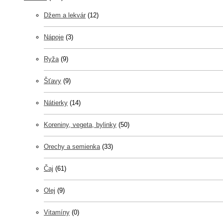
Džem a lekvár
(12)
Nápoje
(3)
Ryža
(9)
Šťavy
(9)
Nátierky
(14)
Koreniny, vegeta, bylinky
(50)
Orechy a semienka
(33)
Čaj
(61)
Olej
(9)
Vitamíny
(0)