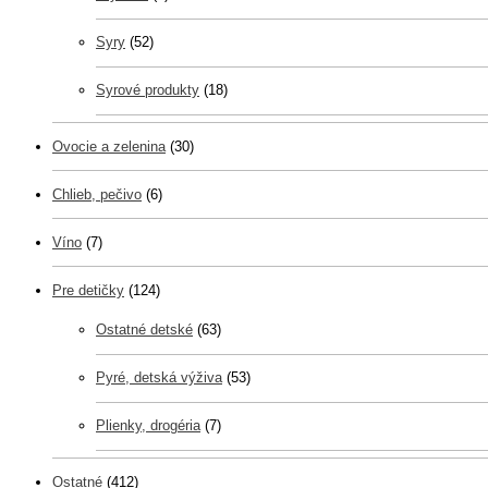
Syry
(52)
Syrové produkty
(18)
Ovocie a zelenina
(30)
Chlieb, pečivo
(6)
Víno
(7)
Pre detičky
(124)
Ostatné detské
(63)
Pyré, detská výživa
(53)
Plienky, drogéria
(7)
Ostatné
(412)