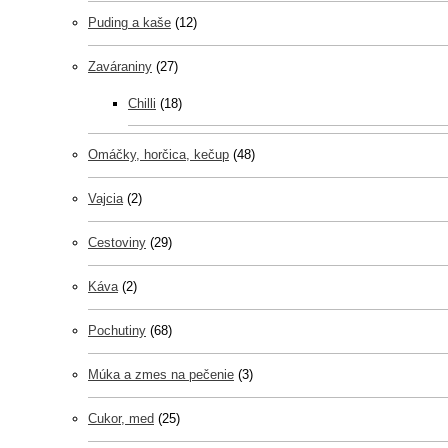
Puding a kaše
(12)
Zaváraniny
(27)
Chilli
(18)
Omáčky, horčica, kečup
(48)
Vajcia
(2)
Cestoviny
(29)
Káva
(2)
Pochutiny
(68)
Múka a zmes na pečenie
(3)
Cukor, med
(25)