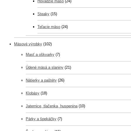
Hovädzie mäso
(24)
Steaky
(15)
Teľacie mäso
(24)
Mäsové výrobky
(102)
Masť a oškvarky
(7)
Údené mäsá a slaniny
(21)
Nátierky a paštéty
(26)
Klobásy
(18)
Jaternice, tlačenka, huspenina
(10)
Párky a špekáčky
(7)