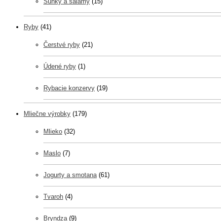
Šunky a salámy
(15)
Ryby
(41)
Čerstvé ryby
(21)
Údené ryby
(1)
Rybacie konzervy
(19)
Mliečne výrobky
(179)
Mlieko
(32)
Maslo
(7)
Jogurty a smotana
(61)
Tvaroh
(4)
Bryndza
(9)