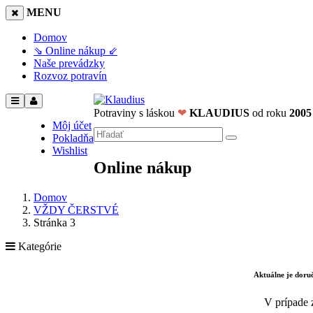
MENU
Domov
⇘ Online nákup ⇙
Naše prevádzky
Rozvoz potravín
Potraviny s láskou
❤
KLAUDIUS
od roku
2005
Môj účet
Pokladňa
Wishlist
Online nákup
Domov
VŽDY ČERSTVÉ
Stránka 3
Kategórie
Aktuálne je dor
V prípade 