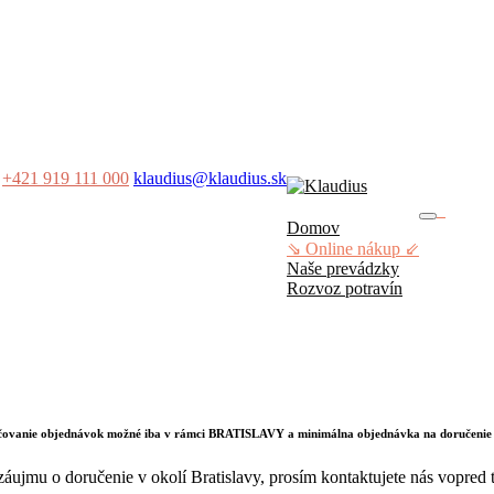
+421 919 111 000
klaudius@klaudius.sk
0
Domov
No produ
⇘ Online nákup ⇙
Naše prevádzky
Rozvoz potravín
učovanie objednávok možné iba v rámci BRATISLAVY a minimálna objednávka na doručenie
záujmu o doručenie v okolí Bratislavy, prosím kontaktujete nás vopred t