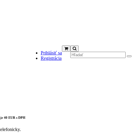
Prihlásiť sa
Registrácia
cts in the cart.
 je 40 EUR s DPH
elefonicky.