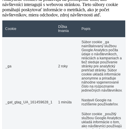
návštevníci interagujú s webovou stránkou. Tieto súbory cookie
pomáhajú poskytovať informácie o metrikách, ako je počet
návštevníkov, miera odchodov, zdroj návštevnosti atď.
Dĺžka
Cookie
Popis
trvania
Súbor cookie _ga
nainštalovaný službou
Google Analytics počíta
údaje o návštevníkoch,
reláciách a kampaniach a
tiež sleduje používanie
_ga
2 roky
stránky pre analytický
prehľad stránky. Súbor
cookie ukladá informácie
anonymne a priraďuje
náhodne vygenerované
číslo na rozpoznanie
jedinečných návštevníkov.
Nastavil Google na
_gat_gtag_UA_161459628_1
1 minúta
rozlíšenie používateľov.
Súbor cookie _použitý
službou Google Analytics
ukladá informácie o tom,
ako návštevníci používajú