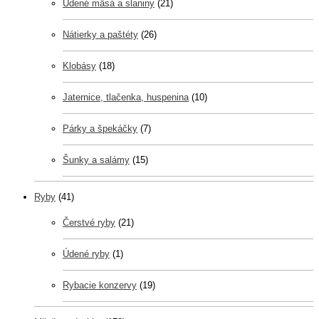
Údené mäsá a slaniny
(21)
Nátierky a paštéty
(26)
Klobásy
(18)
Jaternice, tlačenka, huspenina
(10)
Párky a špekáčky
(7)
Šunky a salámy
(15)
Ryby
(41)
Čerstvé ryby
(21)
Údené ryby
(1)
Rybacie konzervy
(19)