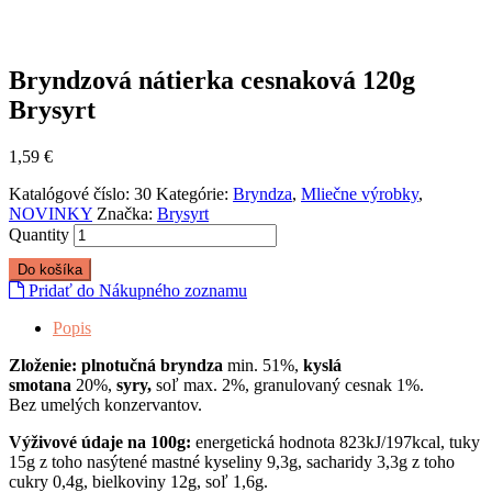
Bryndzová nátierka cesnaková 120g
Brysyrt
1,59
€
Katalógové číslo:
30
Kategórie:
Bryndza
,
Mliečne výrobky
,
NOVINKY
Značka:
Brysyrt
Quantity
Do košíka
Pridať do Nákupného zoznamu
Popis
Zloženie: plnotučná bryndza
min. 51%,
kyslá
smotana
20%,
syry,
soľ max. 2%, granulovaný cesnak 1%.
Bez umelých konzervantov.
Výživové údaje na 100g:
energetická hodnota 823kJ/197kcal, tuky
15g z toho nasýtené mastné kyseliny 9,3g, sacharidy 3,3g z toho
cukry 0,4g, bielkoviny 12g, soľ 1,6g.