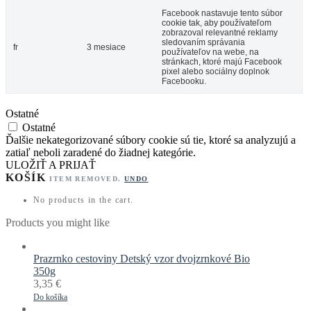
Facebook nastavuje tento súbor
cookie tak, aby používateľom
zobrazoval relevantné reklamy
sledovaním správania
fr
3 mesiace
používateľov na webe, na
stránkach, ktoré majú Facebook
pixel alebo sociálny doplnok
Facebooku.
Ostatné
Ostatné
Ďalšie nekategorizované súbory cookie sú tie, ktoré sa analyzujú a
zatiaľ neboli zaradené do žiadnej kategórie.
ULOŽIŤ A PRIJAŤ
KOŠÍK
ITEM REMOVED.
UNDO
No products in the cart.
Products you might like
Prazrnko cestoviny Detský vzor dvojzrnkové Bio
350g
3,35
€
Do košíka