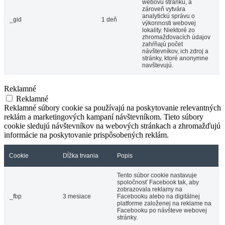
webovú stránku, a
zároveň vytvára
analytickú správu o
_gid
1 deň
výkonnosti webovej
lokality. Niektoré zo
zhromažďovacích údajov
zahŕňajú počet
návštevníkov, ich zdroj a
stránky, ktoré anonymne
navštevujú.
Reklamné
Reklamné
Reklamné súbory cookie sa používajú na poskytovanie relevantných
reklám a marketingových kampaní návštevníkom. Tieto súbory
cookie sledujú návštevníkov na webových stránkach a zhromažďujú
informácie na poskytovanie prispôsobených reklám.
Cookie
Dĺžka trvania
Popis
Tento súbor cookie nastavuje
spoločnosť Facebook tak, aby
zobrazovala reklamy na
_fbp
3 mesiace
Facebooku alebo na digitálnej
platforme založenej na reklame na
Facebooku po návšteve webovej
stránky.