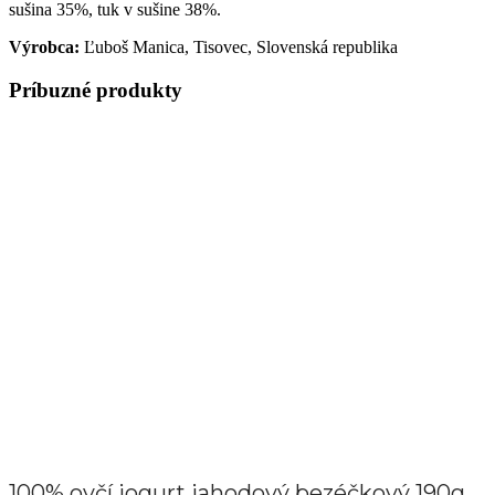
sušina 35%, tuk v sušine 38%.
Výrobca:
Ľuboš Manica, Tisovec, Slovenská republika
Príbuzné produkty
100% ovčí jogurt jahodový bezéčkový 190g