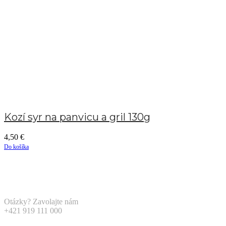
Kozí syr na panvicu a gril 130g
4,50
€
Do košíka
Otázky? Zavolajte nám
+421 919 111 000