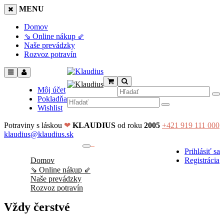
MENU
Domov
⇘ Online nákup ⇙
Naše prevádzky
Rozvoz potravín
Môj účet
Pokladňa
Wishlist
Potraviny s láskou
❤
KLAUDIUS
od roku
2005
+421 919 111 000
klaudius@klaudius.sk
0
Prihlásiť sa
No products in the cart.
Domov
Registrácia
⇘ Online nákup ⇙
Naše prevádzky
Rozvoz potravín
Vždy čerstvé