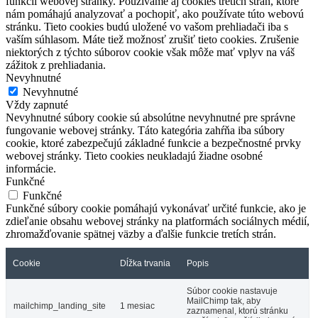
funkcií webovej stránky. Používame aj cookies tretích strán, ktoré
nám pomáhajú analyzovať a pochopiť, ako používate túto webovú
stránku. Tieto cookies budú uložené vo vašom prehliadači iba s
vaším súhlasom. Máte tiež možnosť zrušiť tieto cookies. Zrušenie
niektorých z týchto súborov cookie však môže mať vplyv na váš
zážitok z prehliadania.
Nevyhnutné
Nevyhnutné
Vždy zapnuté
Nevyhnutné súbory cookie sú absolútne nevyhnutné pre správne
fungovanie webovej stránky. Táto kategória zahŕňa iba súbory
cookie, ktoré zabezpečujú základné funkcie a bezpečnostné prvky
webovej stránky. Tieto cookies neukladajú žiadne osobné
informácie.
Funkčné
Funkčné
Funkčné súbory cookie pomáhajú vykonávať určité funkcie, ako je
zdieľanie obsahu webovej stránky na platformách sociálnych médií,
zhromažďovanie spätnej väzby a ďalšie funkcie tretích strán.
Cookie
Dĺžka trvania
Popis
Súbor cookie nastavuje
MailChimp tak, aby
mailchimp_landing_site
1 mesiac
zaznamenal, ktorú stránku