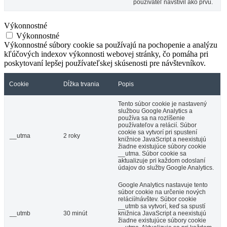
používateľ navštívil ako prvú.
Výkonnostné
Výkonnostné
Výkonnostné súbory cookie sa používajú na pochopenie a analýzu
kľúčových indexov výkonnosti webovej stránky, čo pomáha pri
poskytovaní lepšej používateľskej skúsenosti pre návštevníkov.
Cookie
Dĺžka trvania
Popis
Tento súbor cookie je nastavený
službou Google Analytics a
používa sa na rozlíšenie
používateľov a relácií. Súbor
cookie sa vytvorí pri spustení
__utma
2 roky
knižnice JavaScript a neexistujú
žiadne existujúce súbory cookie
__utma. Súbor cookie sa
aktualizuje pri každom odoslaní
údajov do služby Google Analytics.
Google Analytics nastavuje tento
súbor cookie na určenie nových
relácií/návštev. Súbor cookie
__utmb sa vytvorí, keď sa spustí
__utmb
30 minút
knižnica JavaScript a neexistujú
žiadne existujúce súbory cookie