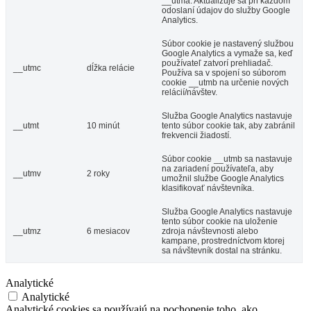
__utma. Aktualizuje sa pri každom
odoslaní údajov do služby Google
Analytics.
Súbor cookie je nastavený službou
Google Analytics a vymaže sa, keď
používateľ zatvorí prehliadač.
__utmc
dĺžka relácie
Používa sa v spojení so súborom
cookie __utmb na určenie nových
relácií/návštev.
Služba Google Analytics nastavuje
__utmt
10 minút
tento súbor cookie tak, aby zabránil
frekvencii žiadostí.
Súbor cookie __utmb sa nastavuje
na zariadení používateľa, aby
__utmv
2 roky
umožnil službe Google Analytics
klasifikovať návštevníka.
Služba Google Analytics nastavuje
tento súbor cookie na uloženie
__utmz
6 mesiacov
zdroja návštevnosti alebo
kampane, prostredníctvom ktorej
sa návštevník dostal na stránku.
Analytické
Analytické
Analytické cookies sa používajú na pochopenie toho, ako