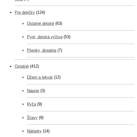
Pre detičky
(124)
Ostatné detské
(63)
Pyré, detská výživa
(53)
Plienky, drogéria
(7)
Ostatné
(412)
Džem a lekvár
(12)
Nápoje
(3)
Ryža
(9)
Šťavy
(9)
Nátierky
(14)