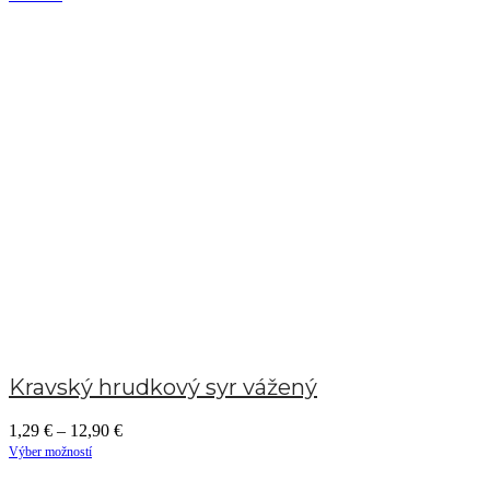
Kravský hrudkový syr vážený
1,29
€
–
12,90
€
Výber možností