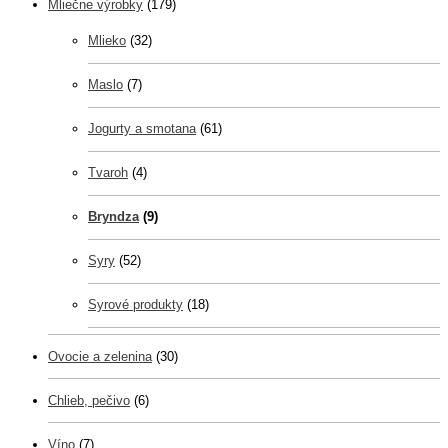
Mliečne výrobky
(179)
Mlieko
(32)
Maslo
(7)
Jogurty a smotana
(61)
Tvaroh
(4)
Bryndza
(9)
Syry
(52)
Syrové produkty
(18)
Ovocie a zelenina
(30)
Chlieb, pečivo
(6)
Víno
(7)