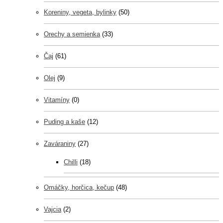
Koreniny, vegeta, bylinky
(50)
Orechy a semienka
(33)
Čaj
(61)
Olej
(9)
Vitamíny
(0)
Puding a kaše
(12)
Zaváraniny
(27)
Chilli
(18)
Omáčky, horčica, kečup
(48)
Vajcia
(2)