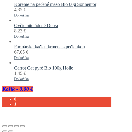
Korenie na pečené mäso Bio 60g Sonnentor
4,35
€
Do košíka
Ovčie nite údené Detva
8,23
€
Do košíka
Farmárska kačica kŕmena s pečienkou
67,05
€
Do košíka
Carrot Cat pyré Bio 100g Holle
1,45
€
Do košíka
Košík
-
0,00 €
0
1