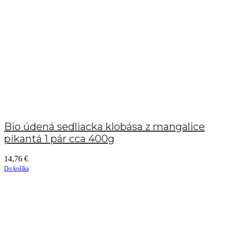
Bio údená sedliacka klobása z mangalice
pikantá 1 pár cca 400g
14,76
€
Do košíka