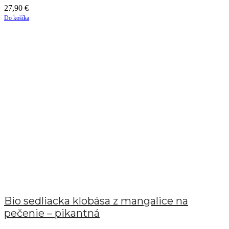
27,90
€
Do košíka
Bio sedliacka klobása z mangalice na
pečenie – pikantná