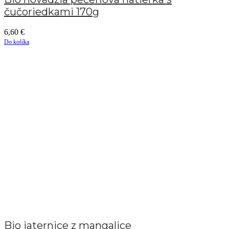
čučoriedkami 170g
6,60
€
Do košíka
Bio jaternice z mangalice