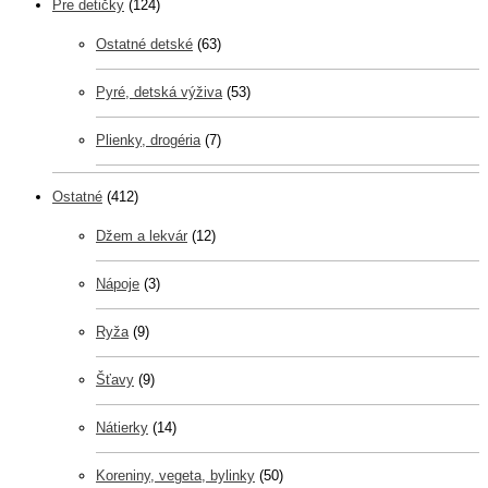
Pre detičky
(124)
Ostatné detské
(63)
Pyré, detská výživa
(53)
Plienky, drogéria
(7)
Ostatné
(412)
Džem a lekvár
(12)
Nápoje
(3)
Ryža
(9)
Šťavy
(9)
Nátierky
(14)
Koreniny, vegeta, bylinky
(50)