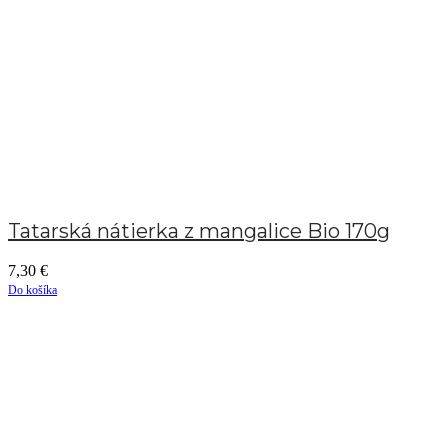
Tatarská nátierka z mangalice Bio 170g
7,30
€
Do košíka