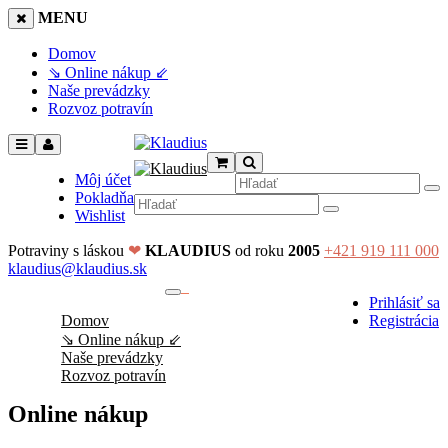
MENU
Domov
⇘ Online nákup ⇙
Naše prevádzky
Rozvoz potravín
Môj účet
Pokladňa
Wishlist
Potraviny s láskou
❤
KLAUDIUS
od roku
2005
+421 919 111 000
klaudius@klaudius.sk
0
Prihlásiť sa
No products in the cart.
Domov
Registrácia
⇘ Online nákup ⇙
Naše prevádzky
Rozvoz potravín
Online nákup