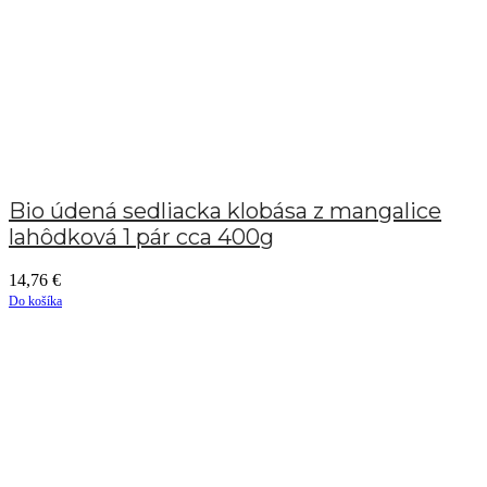
Bio údená sedliacka klobása z mangalice
lahôdková 1 pár cca 400g
14,76
€
Do košíka