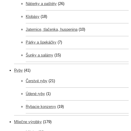
Nátierky a paštéty
(26)
Klobásy
(18)
Jaternice, tlačenka, huspenina
(10)
Párky a špekáčky
(7)
Šunky a salámy
(15)
Ryby
(41)
Čerstvé ryby
(21)
Údené ryby
(1)
Rybacie konzervy
(19)
Mliečne výrobky
(179)