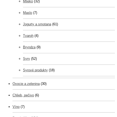
Mlieko
(32)
Maslo
(7)
Jogurty a smotana
(61)
Tvaroh
(4)
Bryndza
(9)
Syry
(52)
Syrové produkty
(18)
Ovocie a zelenina
(30)
Chlieb, pečivo
(6)
Víno
(7)