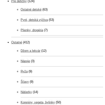
Pre detičky
(124)
Ostatné detské
(63)
Pyré, detská výživa
(53)
Plienky, drogéria
(7)
Ostatné
(412)
Džem a lekvár
(12)
Nápoje
(3)
Ryža
(9)
Šťavy
(9)
Nátierky
(14)
Koreniny, vegeta, bylinky
(50)