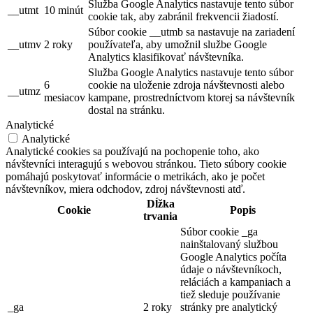
Služba Google Analytics nastavuje tento súbor
__utmt
10 minút
cookie tak, aby zabránil frekvencii žiadostí.
Súbor cookie __utmb sa nastavuje na zariadení
__utmv
2 roky
používateľa, aby umožnil službe Google
Analytics klasifikovať návštevníka.
Služba Google Analytics nastavuje tento súbor
6
cookie na uloženie zdroja návštevnosti alebo
__utmz
mesiacov
kampane, prostredníctvom ktorej sa návštevník
dostal na stránku.
Analytické
Analytické
Analytické cookies sa používajú na pochopenie toho, ako
návštevníci interagujú s webovou stránkou. Tieto súbory cookie
pomáhajú poskytovať informácie o metrikách, ako je počet
návštevníkov, miera odchodov, zdroj návštevnosti atď.
Dĺžka
Cookie
Popis
trvania
Súbor cookie _ga
nainštalovaný službou
Google Analytics počíta
údaje o návštevníkoch,
reláciách a kampaniach a
tiež sleduje používanie
_ga
2 roky
stránky pre analytický