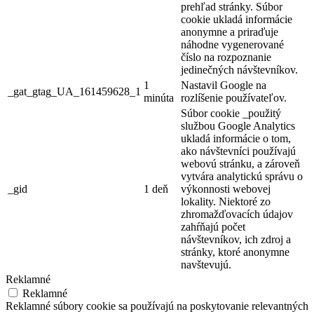
prehľad stránky. Súbor
cookie ukladá informácie
anonymne a priraďuje
náhodne vygenerované
číslo na rozpoznanie
jedinečných návštevníkov.
1
Nastavil Google na
_gat_gtag_UA_161459628_1
minúta
rozlíšenie používateľov.
Súbor cookie _použitý
službou Google Analytics
ukladá informácie o tom,
ako návštevníci používajú
webovú stránku, a zároveň
vytvára analytickú správu o
_gid
1 deň
výkonnosti webovej
lokality. Niektoré zo
zhromažďovacích údajov
zahŕňajú počet
návštevníkov, ich zdroj a
stránky, ktoré anonymne
navštevujú.
Reklamné
Reklamné
Reklamné súbory cookie sa používajú na poskytovanie relevantných