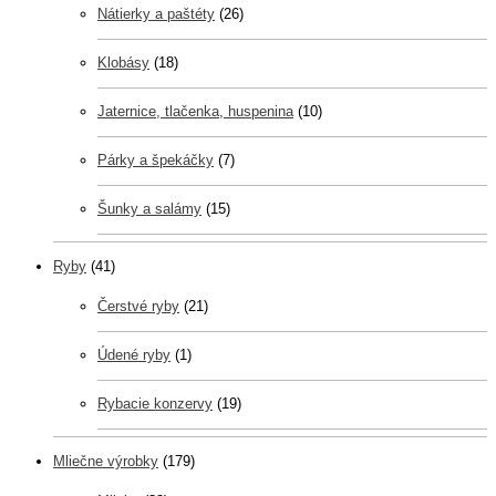
Nátierky a paštéty
(26)
Klobásy
(18)
Jaternice, tlačenka, huspenina
(10)
Párky a špekáčky
(7)
Šunky a salámy
(15)
Ryby
(41)
Čerstvé ryby
(21)
Údené ryby
(1)
Rybacie konzervy
(19)
Mliečne výrobky
(179)