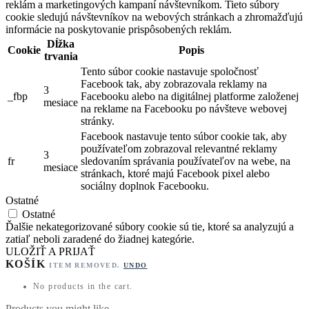
reklám a marketingových kampaní návštevníkom. Tieto súbory
cookie sledujú návštevníkov na webových stránkach a zhromažďujú
informácie na poskytovanie prispôsobených reklám.
Dĺžka
Cookie
Popis
trvania
Tento súbor cookie nastavuje spoločnosť
Facebook tak, aby zobrazovala reklamy na
3
_fbp
Facebooku alebo na digitálnej platforme založenej
mesiace
na reklame na Facebooku po návšteve webovej
stránky.
Facebook nastavuje tento súbor cookie tak, aby
používateľom zobrazoval relevantné reklamy
3
fr
sledovaním správania používateľov na webe, na
mesiace
stránkach, ktoré majú Facebook pixel alebo
sociálny doplnok Facebooku.
Ostatné
Ostatné
Ďalšie nekategorizované súbory cookie sú tie, ktoré sa analyzujú a
zatiaľ neboli zaradené do žiadnej kategórie.
ULOŽIŤ A PRIJAŤ
KOŠÍK
ITEM REMOVED.
UNDO
No products in the cart.
Products you might like