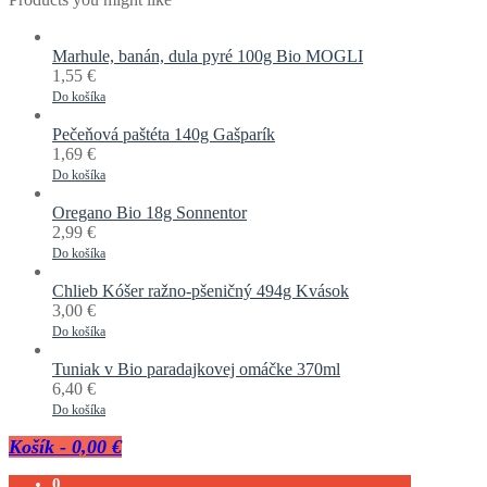
Marhule, banán, dula pyré 100g Bio MOGLI
1,55
€
Do košíka
Pečeňová paštéta 140g Gašparík
1,69
€
Do košíka
Oregano Bio 18g Sonnentor
2,99
€
Do košíka
Chlieb Kóšer ražno-pšeničný 494g Kvások
3,00
€
Do košíka
Tuniak v Bio paradajkovej omáčke 370ml
6,40
€
Do košíka
Košík
-
0,00 €
0