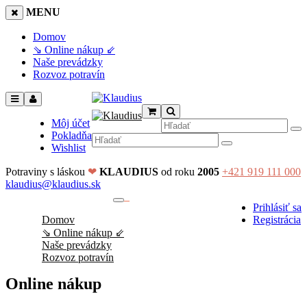
MENU
Domov
⇘ Online nákup ⇙
Naše prevádzky
Rozvoz potravín
Môj účet
Pokladňa
Wishlist
Potraviny s láskou
❤
KLAUDIUS
od roku
2005
+421 919 111 000
klaudius@klaudius.sk
0
Prihlásiť sa
No products in the cart.
Domov
Registrácia
⇘ Online nákup ⇙
Naše prevádzky
Rozvoz potravín
Online nákup