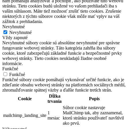
nám pomáhajú analyzovať a pochopiť, ako používate túto webovú
stránku. Tieto cookies budú uložené vo vašom prehliadači iba s
vaším súhlasom. Máte tiež možnosť zrušiť tieto cookies. Zrušenie
niektorých z týchto súborov cookie však môže mať vplyv na váš
zážitok z prehliadania.
Nevyhnutné
Nevyhnutné
Vždy zapnuté
Nevyhnutné súbory cookie sú absolútne nevyhnutné pre správne
fungovanie webovej stránky. Táto kategória zahŕňa iba súbory
cookie, ktoré zabezpečujú základné funkcie a bezpečnostné prvky
webovej stránky. Tieto cookies neukladajú žiadne osobné
informácie.
Funkčné
Funkčné
Funkčné súbory cookie pomáhajú vykonávať určité funkcie, ako je
zdieľanie obsahu webovej stránky na platformách sociálnych médií,
zhromažďovanie spätnej väzby a ďalšie funkcie tretích strán.
Dĺžka
Cookie
Popis
trvania
Súbor cookie nastavuje
1
MailChimp tak, aby zaznamenal,
mailchimp_landing_site
mesiac
ktorú stránku používateľ navštívil
ako prvú.