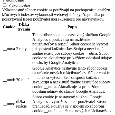
Výkonnostné
Výkonnostné
Výkonnostné súbory cookie sa používajú na pochopenie a analýzu
kľúčových indexov výkonnosti webovej stránky, čo pomáha pri
poskytovaní lepšej používateľskej skúsenosti pre návštevníkov.
Dĺžka
Cookie
Popis
trvania
Tento súbor cookie je nastavený službou Google
Analytics a používa sa na rozlíšenie
používateľov a relácií. Súbor cookie sa vytvorí
__utma
2 roky
pri spustení knižnice JavaScript a neexistujú
žiadne existujúce súbory cookie __utma. Súbor
cookie sa aktualizuje pri každom odoslaní údajov
do služby Google Analytics.
Google Analytics nastavuje tento súbor cookie
na určenie nových relácií/návštev. Súbor cookie
__utmb sa vytvorí, keď sa spustí knižnica
__utmb
30 minút
JavaScript a neexistujú žiadne existujúce súbory
cookie __utma. Aktualizuje sa pri každom
odoslaní údajov do služby Google Analytics.
Súbor cookie je nastavený službou Google
dĺžka
Analytics a vymaže sa, keď používateľ zatvorí
__utmc
relácie
prehliadač. Používa sa v spojení so súborom
cookie __utmb na určenie nových relácií/návštev.