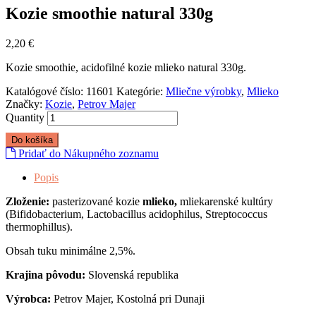
Kozie smoothie natural 330g
2,20
€
Kozie smoothie, acidofilné kozie mlieko natural 330g.
Katalógové číslo:
11601
Kategórie:
Mliečne výrobky
,
Mlieko
Značky:
Kozie
,
Petrov Majer
Quantity
Do košíka
Pridať do Nákupného zoznamu
Popis
Zloženie:
pasterizované kozie
mlieko,
mliekarenské kultúry
(Bifidobacterium, Lactobacillus acidophilus, Streptococcus
thermophillus).
Obsah tuku minimálne 2,5%.
Krajina pôvodu:
Slovenská republika
Výrobca:
Petrov Majer, Kostolná pri Dunaji