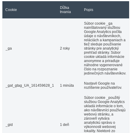
Dĺžka
Cookie
Popis
trvania
Súbor cookie _ga
nainštalovaný službou
Google Analytics počíta
údaje o návštevníkoch,
reláciách a kampaniach a
tiež sleduje používanie
_ga
2 roky
stránky pre analytický
prehľad stránky. Súbor
cookie ukladá informácie
anonymne a priraďuje
náhodne vygenerované
číslo na rozpoznanie
jedinečných návštevníkov.
Nastavil Google na
_gat_gtag_UA_161459628_1
1 minúta
rozlíšenie používateľov.
Súbor cookie _použitý
službou Google Analytics
ukladá informácie o tom,
ako návštevníci používajú
webovú stránku, a
zároveň vytvára
analytickú správu o
_gid
1 deň
výkonnosti webovej
lokality. Niektoré zo