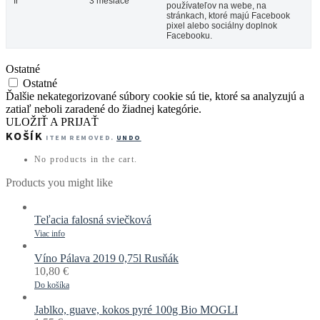
fr
3 mesiace
používateľov na webe, na
stránkach, ktoré majú Facebook
pixel alebo sociálny doplnok
Facebooku.
Ostatné
Ostatné
Ďalšie nekategorizované súbory cookie sú tie, ktoré sa analyzujú a
zatiaľ neboli zaradené do žiadnej kategórie.
ULOŽIŤ A PRIJAŤ
KOŠÍK
ITEM REMOVED.
UNDO
No products in the cart.
Products you might like
Teľacia falosná sviečková
Viac info
Víno Pálava 2019 0,75l Rusňák
10,80
€
Do košíka
Jablko, guave, kokos pyré 100g Bio MOGLI