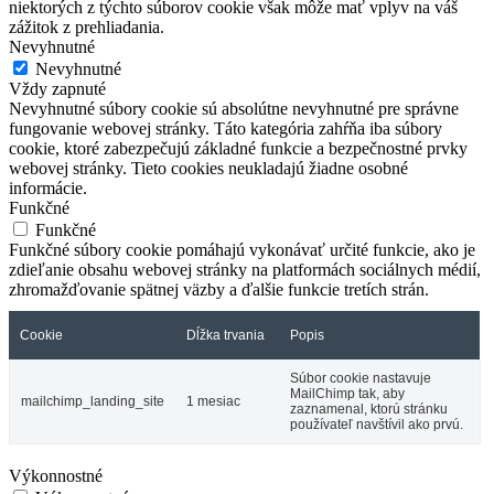
niektorých z týchto súborov cookie však môže mať vplyv na váš
zážitok z prehliadania.
Nevyhnutné
Nevyhnutné
Vždy zapnuté
Nevyhnutné súbory cookie sú absolútne nevyhnutné pre správne
fungovanie webovej stránky. Táto kategória zahŕňa iba súbory
cookie, ktoré zabezpečujú základné funkcie a bezpečnostné prvky
webovej stránky. Tieto cookies neukladajú žiadne osobné
informácie.
Funkčné
Funkčné
Funkčné súbory cookie pomáhajú vykonávať určité funkcie, ako je
zdieľanie obsahu webovej stránky na platformách sociálnych médií,
zhromažďovanie spätnej väzby a ďalšie funkcie tretích strán.
Cookie
Dĺžka trvania
Popis
Súbor cookie nastavuje
MailChimp tak, aby
mailchimp_landing_site
1 mesiac
zaznamenal, ktorú stránku
používateľ navštívil ako prvú.
Výkonnostné