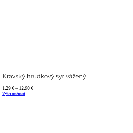
Kravský hrudkový syr vážený
1,29
€
–
12,90
€
Výber možností