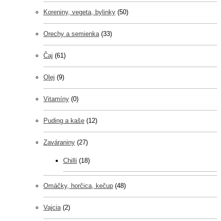
Koreniny, vegeta, bylinky
(50)
Orechy a semienka
(33)
Čaj
(61)
Olej
(9)
Vitamíny
(0)
Puding a kaše
(12)
Zaváraniny
(27)
Chilli
(18)
Omáčky, horčica, kečup
(48)
Vajcia
(2)