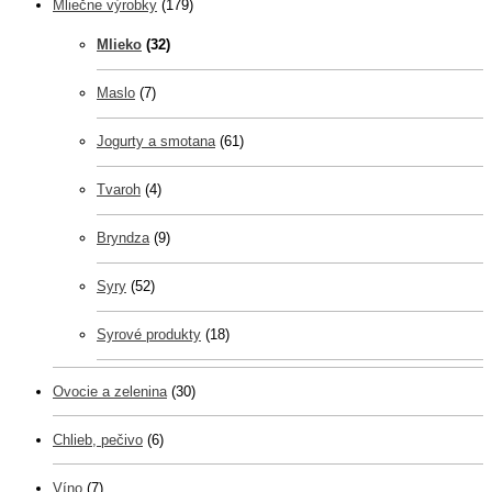
Mliečne výrobky
(179)
Mlieko
(32)
Maslo
(7)
Jogurty a smotana
(61)
Tvaroh
(4)
Bryndza
(9)
Syry
(52)
Syrové produkty
(18)
Ovocie a zelenina
(30)
Chlieb, pečivo
(6)
Víno
(7)