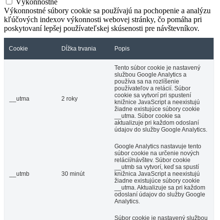
Výkonnostné
Výkonnostné súbory cookie sa používajú na pochopenie a analýzu
kľúčových indexov výkonnosti webovej stránky, čo pomáha pri
poskytovaní lepšej používateľskej skúsenosti pre návštevníkov.
Cookie
Dĺžka trvania
Popis
Tento súbor cookie je nastavený
službou Google Analytics a
používa sa na rozlíšenie
používateľov a relácií. Súbor
cookie sa vytvorí pri spustení
__utma
2 roky
knižnice JavaScript a neexistujú
žiadne existujúce súbory cookie
__utma. Súbor cookie sa
aktualizuje pri každom odoslaní
údajov do služby Google Analytics.
Google Analytics nastavuje tento
súbor cookie na určenie nových
relácií/návštev. Súbor cookie
__utmb sa vytvorí, keď sa spustí
__utmb
30 minút
knižnica JavaScript a neexistujú
žiadne existujúce súbory cookie
__utma. Aktualizuje sa pri každom
odoslaní údajov do služby Google
Analytics.
Súbor cookie je nastavený službou