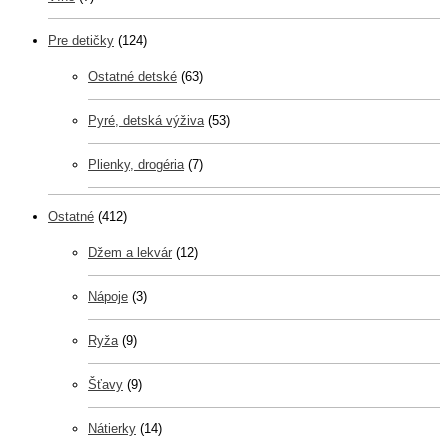
Pre detičky
(124)
Ostatné detské
(63)
Pyré, detská výživa
(53)
Plienky, drogéria
(7)
Ostatné
(412)
Džem a lekvár
(12)
Nápoje
(3)
Ryža
(9)
Šťavy
(9)
Nátierky
(14)