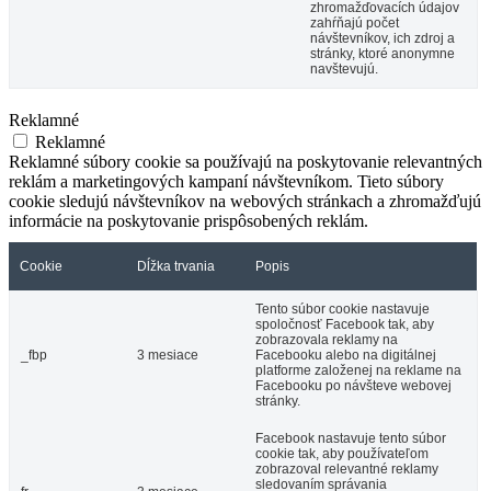
zhromažďovacích údajov
zahŕňajú počet
návštevníkov, ich zdroj a
stránky, ktoré anonymne
navštevujú.
Reklamné
Reklamné
Reklamné súbory cookie sa používajú na poskytovanie relevantných
reklám a marketingových kampaní návštevníkom. Tieto súbory
cookie sledujú návštevníkov na webových stránkach a zhromažďujú
informácie na poskytovanie prispôsobených reklám.
Cookie
Dĺžka trvania
Popis
Tento súbor cookie nastavuje
spoločnosť Facebook tak, aby
zobrazovala reklamy na
_fbp
3 mesiace
Facebooku alebo na digitálnej
platforme založenej na reklame na
Facebooku po návšteve webovej
stránky.
Facebook nastavuje tento súbor
cookie tak, aby používateľom
zobrazoval relevantné reklamy
sledovaním správania