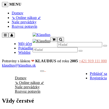
MENU
Domov
⇘ Online nákup ⇙
Naše prevádzky
Rozvoz potravín
Môj účet
Pokladňa
Wishlist
Potraviny s láskou
❤
KLAUDIUS
od roku
2005
+421 919 111 000
klaudius@klaudius.sk
0
Prihlásiť sa
No products in the cart.
Domov
Registrácia
⇘ Online nákup ⇙
Naše prevádzky
Rozvoz potravín
Vždy čerstvé