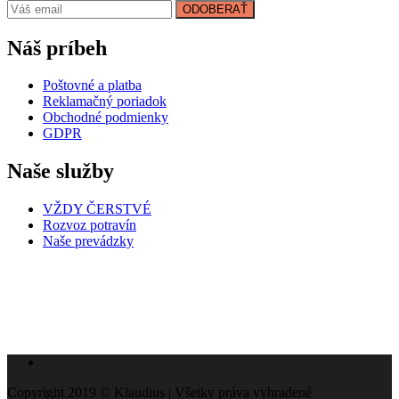
ODOBERAŤ
Náš príbeh
Poštovné a platba
Reklamačný poriadok
Obchodné podmienky
GDPR
Naše služby
VŽDY ČERSTVÉ
Rozvoz potravín
Naše prevádzky
Copyright 2019 © Klaudius | Všetky práva vyhradené