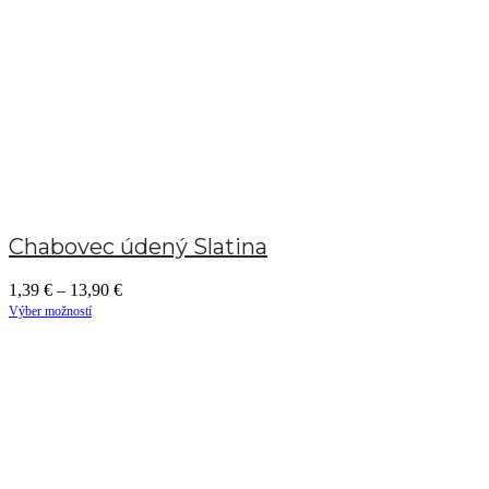
Chabovec údený Slatina
1,39
€
–
13,90
€
Výber možností