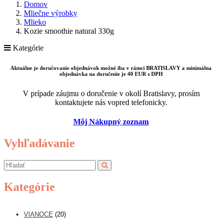
Domov
Mliečne výrobky
Mlieko
Kozie smoothie natural 330g
Kategórie
Aktuálne je doručovanie objednávok možné iba v rámci BRATISLAVY a minimálna
objednávka na doručenie je 40 EUR s DPH
V prípade záujmu o doručenie v okolí Bratislavy, prosím
kontaktujete nás vopred telefonicky.
Môj Nákupný zoznam
Vyhľadávanie
Kategórie
VIANOCE
(20)