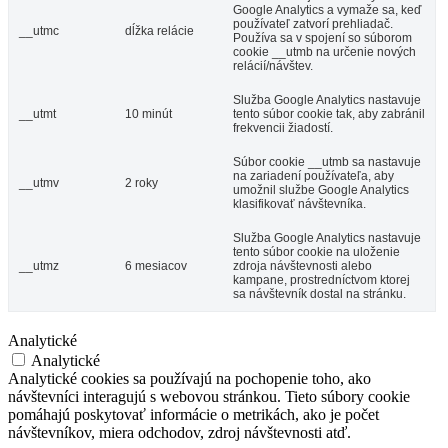
Google Analytics a vymaže sa, keď
používateľ zatvorí prehliadač.
__utmc
dĺžka relácie
Používa sa v spojení so súborom
cookie __utmb na určenie nových
relácií/návštev.
Služba Google Analytics nastavuje
__utmt
10 minút
tento súbor cookie tak, aby zabránil
frekvencii žiadostí.
Súbor cookie __utmb sa nastavuje
na zariadení používateľa, aby
__utmv
2 roky
umožnil službe Google Analytics
klasifikovať návštevníka.
Služba Google Analytics nastavuje
tento súbor cookie na uloženie
__utmz
6 mesiacov
zdroja návštevnosti alebo
kampane, prostredníctvom ktorej
sa návštevník dostal na stránku.
Analytické
Analytické
Analytické cookies sa používajú na pochopenie toho, ako
návštevníci interagujú s webovou stránkou. Tieto súbory cookie
pomáhajú poskytovať informácie o metrikách, ako je počet
návštevníkov, miera odchodov, zdroj návštevnosti atď.