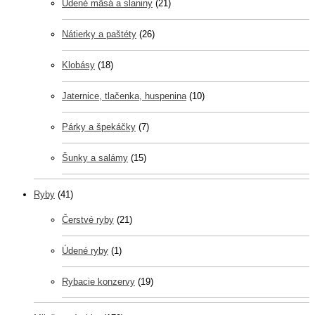
Údené mäsá a slaniny
(21)
Nátierky a paštéty
(26)
Klobásy
(18)
Jaternice, tlačenka, huspenina
(10)
Párky a špekáčky
(7)
Šunky a salámy
(15)
Ryby
(41)
Čerstvé ryby
(21)
Údené ryby
(1)
Rybacie konzervy
(19)