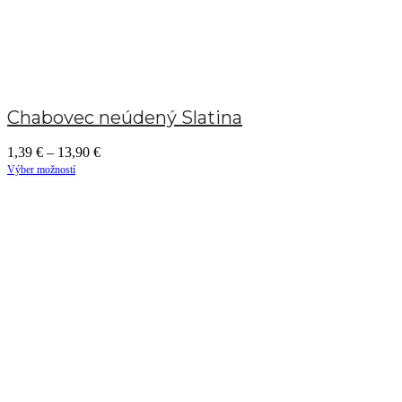
Chabovec neúdený Slatina
1,39
€
–
13,90
€
Výber možností