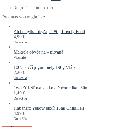
No products in the cart.
Products you might like
Alchemylka obyčajná 80g Lovely Food
4,99
€
Do košíka
Makrela obyčajná – pitvaná
Viac info
100% ovčí jogurt biely 190g Vlára
2,20
€
Do košíka
Ovocňák šťava jablko a čučoriedka 250ml
1,49
€
Do košíka
Habanero Yellow elixír 15ml ChilliHell
4,99
€
Do košíka