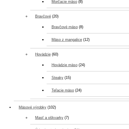
Morčacie mäso
(8)
Bravčové
(20)
Bravčové mäso
(8)
Mäso z mangalice
(12)
Hovädzie
(60)
Hovädzie mäso
(24)
Steaky
(15)
Teľacie mäso
(24)
Mäsové výrobky
(102)
Masť a oškvarky
(7)