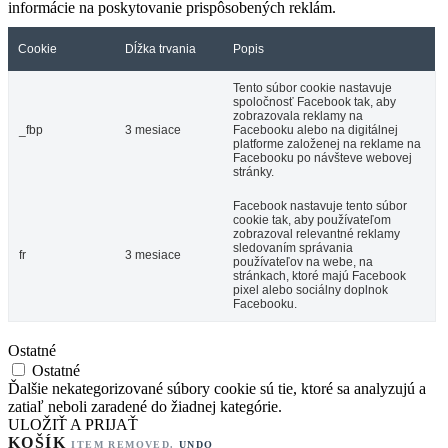
informácie na poskytovanie prispôsobených reklám.
Cookie
Dĺžka trvania
Popis
Tento súbor cookie nastavuje
spoločnosť Facebook tak, aby
zobrazovala reklamy na
_fbp
3 mesiace
Facebooku alebo na digitálnej
platforme založenej na reklame na
Facebooku po návšteve webovej
stránky.
Facebook nastavuje tento súbor
cookie tak, aby používateľom
zobrazoval relevantné reklamy
sledovaním správania
fr
3 mesiace
používateľov na webe, na
stránkach, ktoré majú Facebook
pixel alebo sociálny doplnok
Facebooku.
Ostatné
Ostatné
Ďalšie nekategorizované súbory cookie sú tie, ktoré sa analyzujú a
zatiaľ neboli zaradené do žiadnej kategórie.
ULOŽIŤ A PRIJAŤ
KOŠÍK
ITEM REMOVED.
UNDO