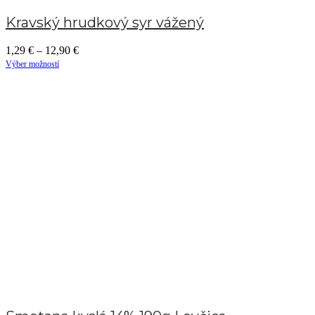
Kravský hrudkový syr vážený
1,29
€
–
12,90
€
Výber možností