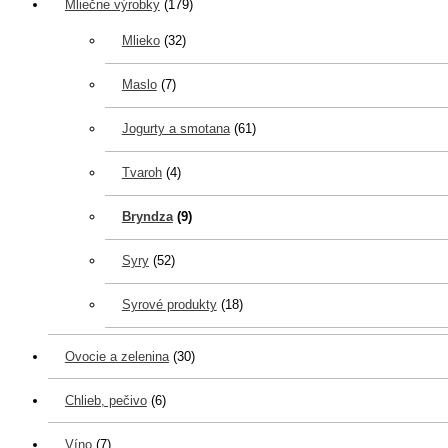
Mliečne výrobky
(179)
Mlieko
(32)
Maslo
(7)
Jogurty a smotana
(61)
Tvaroh
(4)
Bryndza
(9)
Syry
(52)
Syrové produkty
(18)
Ovocie a zelenina
(30)
Chlieb, pečivo
(6)
Víno
(7)