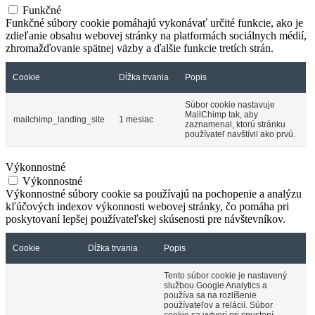
Funkčné
Funkčné súbory cookie pomáhajú vykonávať určité funkcie, ako je
zdieľanie obsahu webovej stránky na platformách sociálnych médií,
zhromažďovanie spätnej väzby a ďalšie funkcie tretích strán.
Cookie
Dĺžka trvania
Popis
Súbor cookie nastavuje
MailChimp tak, aby
mailchimp_landing_site
1 mesiac
zaznamenal, ktorú stránku
používateľ navštívil ako prvú.
Výkonnostné
Výkonnostné
Výkonnostné súbory cookie sa používajú na pochopenie a analýzu
kľúčových indexov výkonnosti webovej stránky, čo pomáha pri
poskytovaní lepšej používateľskej skúsenosti pre návštevníkov.
Cookie
Dĺžka trvania
Popis
Tento súbor cookie je nastavený
službou Google Analytics a
používa sa na rozlíšenie
používateľov a relácií. Súbor
cookie sa vytvorí pri spustení