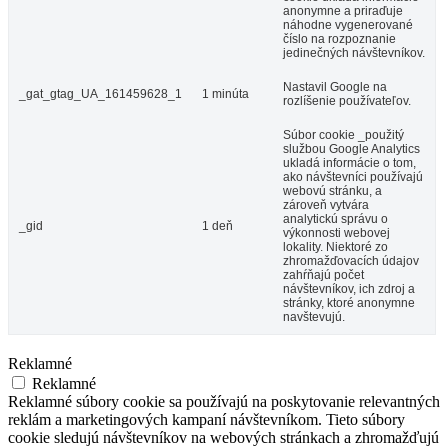
anonymne a priraďuje
náhodne vygenerované
číslo na rozpoznanie
jedinečných návštevníkov.
Nastavil Google na
_gat_gtag_UA_161459628_1
1 minúta
rozlíšenie používateľov.
Súbor cookie _použitý
službou Google Analytics
ukladá informácie o tom,
ako návštevníci používajú
webovú stránku, a
zároveň vytvára
analytickú správu o
_gid
1 deň
výkonnosti webovej
lokality. Niektoré zo
zhromažďovacích údajov
zahŕňajú počet
návštevníkov, ich zdroj a
stránky, ktoré anonymne
navštevujú.
Reklamné
Reklamné
Reklamné súbory cookie sa používajú na poskytovanie relevantných
reklám a marketingových kampaní návštevníkom. Tieto súbory
cookie sledujú návštevníkov na webových stránkach a zhromažďujú