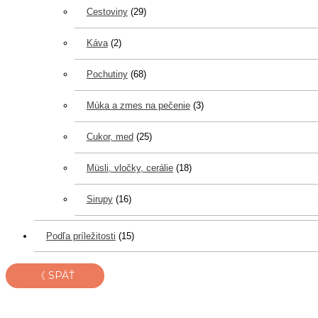
Cestoviny
(29)
Káva
(2)
Pochutiny
(68)
Múka a zmes na pečenie
(3)
Cukor, med
(25)
Müsli, vločky, cerálie
(18)
Sirupy
(16)
Podľa príležitosti
(15)
《 SPÄŤ