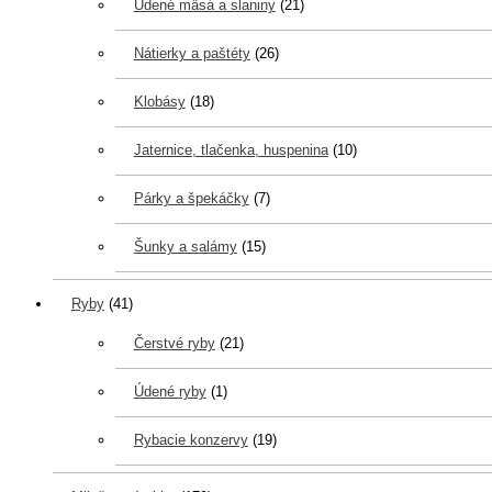
Údené mäsá a slaniny
(21)
Nátierky a paštéty
(26)
Klobásy
(18)
Jaternice, tlačenka, huspenina
(10)
Párky a špekáčky
(7)
Šunky a salámy
(15)
Ryby
(41)
Čerstvé ryby
(21)
Údené ryby
(1)
Rybacie konzervy
(19)