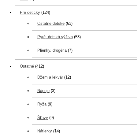
Pre detičky
(124)
Ostatné detské
(63)
Pyré, detská výživa
(53)
Plienky, drogéria
(7)
Ostatné
(412)
Džem a lekvár
(12)
Nápoje
(3)
Ryža
(9)
Šťavy
(9)
Nátierky
(14)