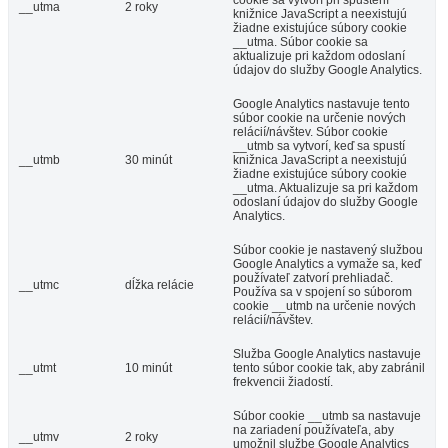
__utma
2 roky
knižnice JavaScript a neexistujú
žiadne existujúce súbory cookie
__utma. Súbor cookie sa
aktualizuje pri každom odoslaní
údajov do služby Google Analytics.
Google Analytics nastavuje tento
súbor cookie na určenie nových
relácií/návštev. Súbor cookie
__utmb sa vytvorí, keď sa spustí
__utmb
30 minút
knižnica JavaScript a neexistujú
žiadne existujúce súbory cookie
__utma. Aktualizuje sa pri každom
odoslaní údajov do služby Google
Analytics.
Súbor cookie je nastavený službou
Google Analytics a vymaže sa, keď
používateľ zatvorí prehliadač.
__utmc
dĺžka relácie
Používa sa v spojení so súborom
cookie __utmb na určenie nových
relácií/návštev.
Služba Google Analytics nastavuje
__utmt
10 minút
tento súbor cookie tak, aby zabránil
frekvencii žiadostí.
Súbor cookie __utmb sa nastavuje
na zariadení používateľa, aby
__utmv
2 roky
umožnil službe Google Analytics