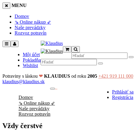
MENU
Domov
⇘ Online nákup ⇙
Naše prevádzky
Rozvoz potravín
Môj účet
Pokladňa
Wishlist
Potraviny s láskou
❤
KLAUDIUS
od roku
2005
+421 919 111 000
klaudius@klaudius.sk
0
Prihlásiť sa
No products in the cart.
Domov
Registrácia
⇘ Online nákup ⇙
Naše prevádzky
Rozvoz potravín
Vždy čerstvé