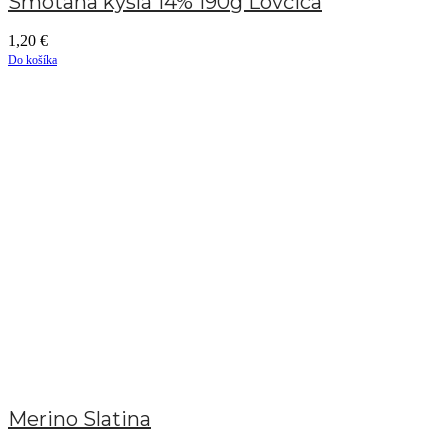
Smotana kyslá 14% 190g Lovčica
1,20
€
Do košíka
Merino Slatina