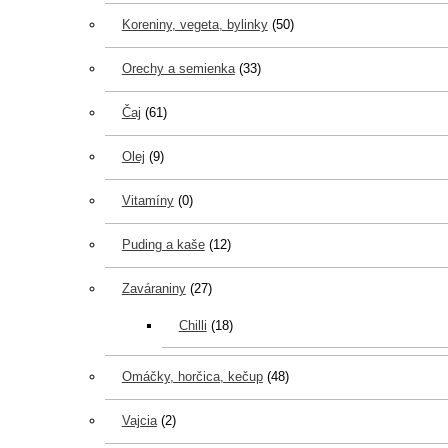
Koreniny, vegeta, bylinky
(50)
Orechy a semienka
(33)
Čaj
(61)
Olej
(9)
Vitamíny
(0)
Puding a kaše
(12)
Zaváraniny
(27)
Chilli
(18)
Omáčky, horčica, kečup
(48)
Vajcia
(2)