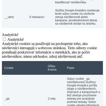
klasifikovať návštevníka.
Služba Google Analytics nastavuje
tento súbor cookie na uloženie
__utmz
6 mesiacov
zdroja návštevnosti alebo
kampane, prostredníctvom ktorej
sa návštevník dostal na stránku.
Analytické
Analytické
Analytické cookies sa používajú na pochopenie toho, ako
návštevníci interagujú s webovou stránkou. Tieto súbory cookie
pomáhajú poskytovať informácie o metrikách, ako je počet
návštevníkov, miera odchodov, zdroj návštevnosti atď.
Dĺžka
Cookie
Popis
trvania
Súbor cookie _ga
nainštalovaný službou
Google Analytics počíta
údaje o návštevníkoch,
reláciách a kampaniach a
tiež sleduje používanie
_ga
2 roky
stránky pre analytický
prehľad stránky. Súbor
cookie ukladá informácie