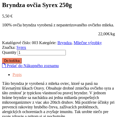
Bryndza ovčia Syrex 250g
5,50
€
100% ovčia bryndza vyrobená z nepasterizovaného ovčieho mlieka.
22,00€/kg
Katalógové číslo:
003
Kategórie:
Bryndza
,
Mliečne výrobky
Značka:
Syrex
Quantity
Do košíka
Pridať do Nákupného zoznamu
Popis
Táto bryndza je vyrobená z mlieka oviec, ktoré sa pasú na
šťavnatými lúkach Oravy. Obsahuje drobné zrniečka ovčieho syra a
táto zrnitosť je typickou vlastnosťou pravej bryndze. V jednom
hráme bryndze sa nachádza asi jedna miliarda prospešných
mikroorganizmov z viac ako 20tich druhov. Má pozitívne účinky pri
prevencii rakoviny hrubého čreva, zažívacích problémoch,
alergických ochoreniach a zvyšuje imunitu. Tak urobte niečo pre
svoje zdravie a pritom si aj pochutnáte.