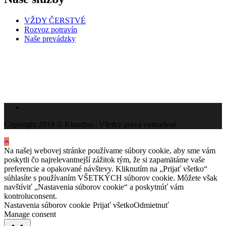
VŽDY ČERSTVÉ
Rozvoz potravín
Naše prevádzky
Copyright 2019 © Klaudius | Všetky práva vyhradené
Na našej webovej stránke používame súbory cookie, aby sme vám
poskytli čo najrelevantnejší zážitok tým, že si zapamätáme vaše
preferencie a opakované návštevy. Kliknutím na „Prijať všetko“
súhlasíte s používaním VŠETKÝCH súborov cookie. Môžete však
navštíviť „Nastavenia súborov cookie“ a poskytnúť vám
kontroluconsent.
Nastavenia súborov cookie
Prijať všetko
Odmietnuť
Manage consent