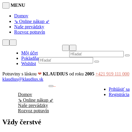
MENU
Domov
⇘ Online nákup ⇙
Naše prevádzky
Rozvoz potravín
Môj účet
Pokladňa
Wishlist
Potraviny s láskou
❤
KLAUDIUS
od roku
2005
+421 919 111 000
klaudius@klaudius.sk
0
Prihlásiť sa
No products in the cart.
Domov
Registrácia
⇘ Online nákup ⇙
Naše prevádzky
Rozvoz potravín
Vždy čerstvé