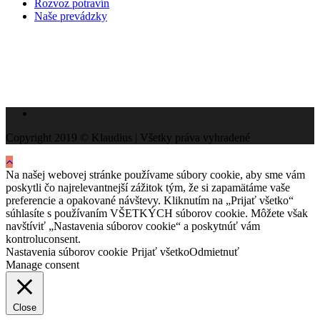
Rozvoz potravín
Naše prevádzky
Copyright 2019 © Klaudius | Všetky práva vyhradené
Na našej webovej stránke používame súbory cookie, aby sme vám
poskytli čo najrelevantnejší zážitok tým, že si zapamätáme vaše
preferencie a opakované návštevy. Kliknutím na „Prijať všetko“
súhlasíte s používaním VŠETKÝCH súborov cookie. Môžete však
navštíviť „Nastavenia súborov cookie“ a poskytnúť vám
kontroluconsent.
Nastavenia súborov cookie
Prijať všetko
Odmietnuť
Manage consent
Close