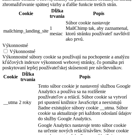
zhromažďovanie spätnej väzby a ďalšie funkcie tretích strán.
Dĺžka
Cookie
Popis
trvania
Súbor cookie nastavuje
1
MailChimp tak, aby zaznamenal,
mailchimp_landing_site
mesiac
ktorú stránku používateľ navštívil
ako prvú.
Výkonnostné
Výkonnostné
Výkonnostné súbory cookie sa používajú na pochopenie a analýzu
kľúčových indexov výkonnosti webovej stránky, čo pomáha pri
poskytovaní lepšej používateľskej skúsenosti pre návštevníkov.
Dĺžka
Cookie
Popis
trvania
Tento súbor cookie je nastavený službou Google
Analytics a používa sa na rozlíšenie
používateľov a relácií. Súbor cookie sa vytvorí
__utma
2 roky
pri spustení knižnice JavaScript a neexistujú
žiadne existujúce súbory cookie __utma. Súbor
cookie sa aktualizuje pri každom odoslaní údajov
do služby Google Analytics.
Google Analytics nastavuje tento súbor cookie
na určenie nových relácií/návštev. Súbor cookie