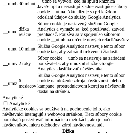
__utmb sa vytvorí, keď sa spustí knižnica
__utmb
30 minút
JavaScript a neexistujú žiadne existujúce súbory
cookie __utma. Aktualizuje sa pri každom
odoslaní údajov do služby Google Analytics.
Súbor cookie je nastavený službou Google
dĺžka
Analytics a vymaže sa, keď používateľ zatvorí
__utmc
relácie
prehliadač. Používa sa v spojení so súborom
cookie __utmb na určenie nových relácií/návštev.
Služba Google Analytics nastavuje tento súbor
__utmt
10 minút
cookie tak, aby zabránil frekvencii žiadostí.
Súbor cookie __utmb sa nastavuje na zariadení
__utmv
2 roky
používateľa, aby umožnil službe Google
Analytics klasifikovať návštevníka.
Služba Google Analytics nastavuje tento súbor
6
cookie na uloženie zdroja návštevnosti alebo
__utmz
mesiacov
kampane, prostredníctvom ktorej sa návštevník
dostal na stránku.
Analytické
Analytické
Analytické cookies sa používajú na pochopenie toho, ako
návštevníci interagujú s webovou stránkou. Tieto súbory cookie
pomáhajú poskytovať informácie o metrikách, ako je počet
návštevníkov, miera odchodov, zdroj návštevnosti atď.
Dĺžka