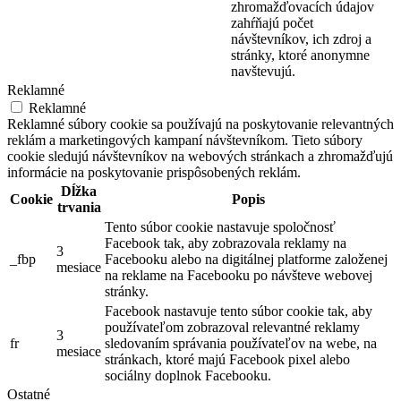
zhromažďovacích údajov
zahŕňajú počet
návštevníkov, ich zdroj a
stránky, ktoré anonymne
navštevujú.
Reklamné
Reklamné
Reklamné súbory cookie sa používajú na poskytovanie relevantných
reklám a marketingových kampaní návštevníkom. Tieto súbory
cookie sledujú návštevníkov na webových stránkach a zhromažďujú
informácie na poskytovanie prispôsobených reklám.
Dĺžka
Cookie
Popis
trvania
Tento súbor cookie nastavuje spoločnosť
Facebook tak, aby zobrazovala reklamy na
3
_fbp
Facebooku alebo na digitálnej platforme založenej
mesiace
na reklame na Facebooku po návšteve webovej
stránky.
Facebook nastavuje tento súbor cookie tak, aby
používateľom zobrazoval relevantné reklamy
3
fr
sledovaním správania používateľov na webe, na
mesiace
stránkach, ktoré majú Facebook pixel alebo
sociálny doplnok Facebooku.
Ostatné