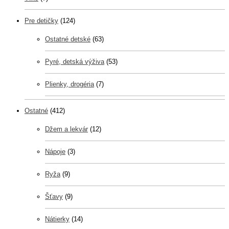
Pre detičky
(124)
Ostatné detské
(63)
Pyré, detská výživa
(53)
Plienky, drogéria
(7)
Ostatné
(412)
Džem a lekvár
(12)
Nápoje
(3)
Ryža
(9)
Šťavy
(9)
Nátierky
(14)