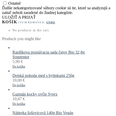
Ostatné
Ďalšie nekategorizované súbory cookie sú tie, ktoré sa analyzujú a
zatiaľ neboli zaradené do žiadnej kategórie.
ULOŽIŤ A PRIJAŤ
KOŠÍK
ITEM REMOVED.
UNDO
No products in the cart.
Products you might like
Raráškova poznávacia sada čajov Bio 32,8g
Sonnentor
5,90
€
Do košíka
Detská pohoda med s bylinkami 250g
10,00
€
Do košíka
Gurmán kocky ovčie Syrex
10,47
€
Do košíka
Nátierka šošovicová 140g Bio Vegán