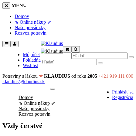
MENU
Domov
⇘ Online nákup ⇙
Naše prevádzky
Rozvoz potravín
Môj účet
Pokladňa
Wishlist
Potraviny s láskou
❤
KLAUDIUS
od roku
2005
+421 919 111 000
klaudius@klaudius.sk
0
Prihlásiť sa
No products in the cart.
Domov
Registrácia
⇘ Online nákup ⇙
Naše prevádzky
Rozvoz potravín
Vždy čerstvé