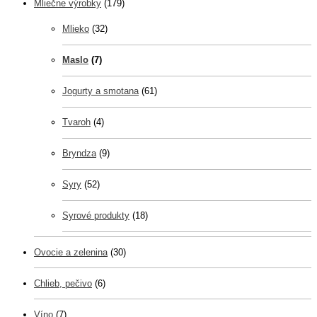
Mliečne výrobky
(179)
Mlieko
(32)
Maslo
(7)
Jogurty a smotana
(61)
Tvaroh
(4)
Bryndza
(9)
Syry
(52)
Syrové produkty
(18)
Ovocie a zelenina
(30)
Chlieb, pečivo
(6)
Víno
(7)