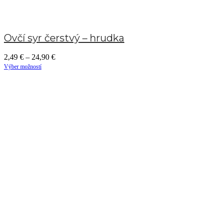
Ovčí syr čerstvý – hrudka
2,49
€
–
24,90
€
Výber možností