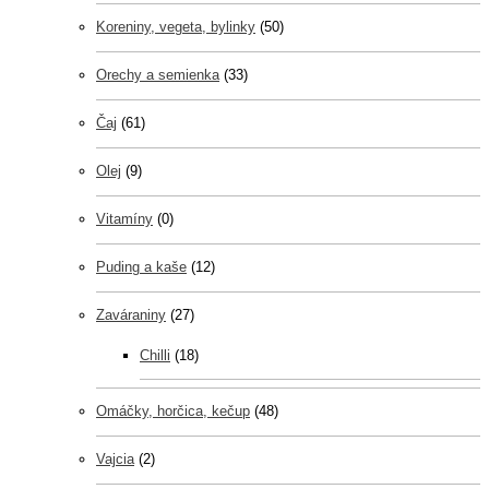
Koreniny, vegeta, bylinky
(50)
Orechy a semienka
(33)
Čaj
(61)
Olej
(9)
Vitamíny
(0)
Puding a kaše
(12)
Zaváraniny
(27)
Chilli
(18)
Omáčky, horčica, kečup
(48)
Vajcia
(2)