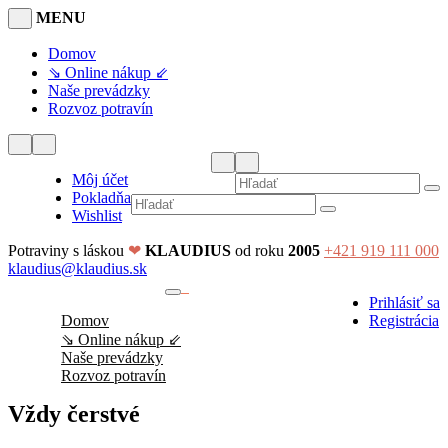
MENU
Domov
⇘ Online nákup ⇙
Naše prevádzky
Rozvoz potravín
Môj účet
Pokladňa
Wishlist
Potraviny s láskou
❤
KLAUDIUS
od roku
2005
+421 919 111 000
klaudius@klaudius.sk
0
Prihlásiť sa
No products in the cart.
Domov
Registrácia
⇘ Online nákup ⇙
Naše prevádzky
Rozvoz potravín
Vždy čerstvé