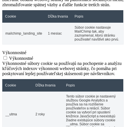
zhromažďovanie spätnej väzby a ďalšie funkcie tretích strán.
Cookie
Dĺžka trvania
Popis
Súbor cookie nastavuje
MailChimp tak, aby
mailchimp_landing_site
1 mesiac
zaznamenal, ktorú stránku
používateľ navštívil ako prvú.
Výkonnostné
Výkonnostné
Výkonnostné súbory cookie sa používajú na pochopenie a analýzu
kľúčových indexov výkonnosti webovej stránky, čo pomáha pri
poskytovaní lepšej používateľskej skúsenosti pre návštevníkov.
Cookie
Dĺžka trvania
Popis
Tento súbor cookie je nastavený
službou Google Analytics a
používa sa na rozlíšenie
používateľov a relácií. Súbor
cookie sa vytvorí pri spustení
__utma
2 roky
knižnice JavaScript a neexistujú
žiadne existujúce súbory cookie
__utma. Súbor cookie sa