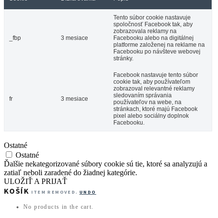
Tento súbor cookie nastavuje
spoločnosť Facebook tak, aby
zobrazovala reklamy na
_fbp
3 mesiace
Facebooku alebo na digitálnej
platforme založenej na reklame na
Facebooku po návšteve webovej
stránky.
Facebook nastavuje tento súbor
cookie tak, aby používateľom
zobrazoval relevantné reklamy
sledovaním správania
fr
3 mesiace
používateľov na webe, na
stránkach, ktoré majú Facebook
pixel alebo sociálny doplnok
Facebooku.
Ostatné
Ostatné
Ďalšie nekategorizované súbory cookie sú tie, ktoré sa analyzujú a
zatiaľ neboli zaradené do žiadnej kategórie.
ULOŽIŤ A PRIJAŤ
KOŠÍK
ITEM REMOVED.
UNDO
No products in the cart.