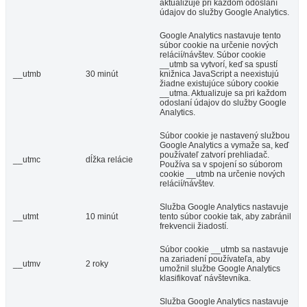
aktualizuje pri každom odoslaní
údajov do služby Google Analytics.
Google Analytics nastavuje tento
súbor cookie na určenie nových
relácií/návštev. Súbor cookie
__utmb sa vytvorí, keď sa spustí
__utmb
30 minút
knižnica JavaScript a neexistujú
žiadne existujúce súbory cookie
__utma. Aktualizuje sa pri každom
odoslaní údajov do služby Google
Analytics.
Súbor cookie je nastavený službou
Google Analytics a vymaže sa, keď
používateľ zatvorí prehliadač.
__utmc
dĺžka relácie
Používa sa v spojení so súborom
cookie __utmb na určenie nových
relácií/návštev.
Služba Google Analytics nastavuje
__utmt
10 minút
tento súbor cookie tak, aby zabránil
frekvencii žiadostí.
Súbor cookie __utmb sa nastavuje
na zariadení používateľa, aby
__utmv
2 roky
umožnil službe Google Analytics
klasifikovať návštevníka.
Služba Google Analytics nastavuje