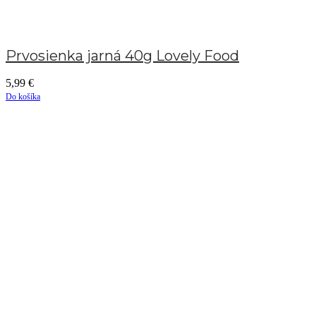
Prvosienka jarná 40g Lovely Food
5,99
€
Do košíka