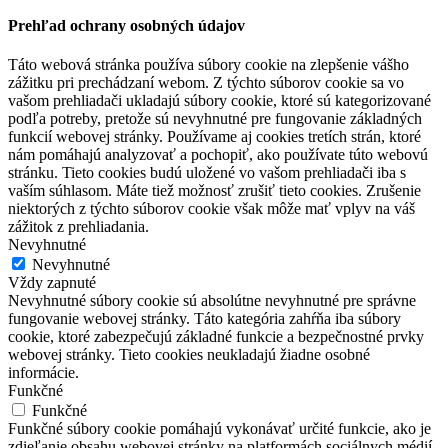
Prehľad ochrany osobných údajov
Táto webová stránka používa súbory cookie na zlepšenie vášho
zážitku pri prechádzaní webom. Z týchto súborov cookie sa vo
vašom prehliadači ukladajú súbory cookie, ktoré sú kategorizované
podľa potreby, pretože sú nevyhnutné pre fungovanie základných
funkcií webovej stránky. Používame aj cookies tretích strán, ktoré
nám pomáhajú analyzovať a pochopiť, ako používate túto webovú
stránku. Tieto cookies budú uložené vo vašom prehliadači iba s
vaším súhlasom. Máte tiež možnosť zrušiť tieto cookies. Zrušenie
niektorých z týchto súborov cookie však môže mať vplyv na váš
zážitok z prehliadania.
Nevyhnutné
Nevyhnutné
Vždy zapnuté
Nevyhnutné súbory cookie sú absolútne nevyhnutné pre správne
fungovanie webovej stránky. Táto kategória zahŕňa iba súbory
cookie, ktoré zabezpečujú základné funkcie a bezpečnostné prvky
webovej stránky. Tieto cookies neukladajú žiadne osobné
informácie.
Funkčné
Funkčné
Funkčné súbory cookie pomáhajú vykonávať určité funkcie, ako je
zdieľanie obsahu webovej stránky na platformách sociálnych médií,