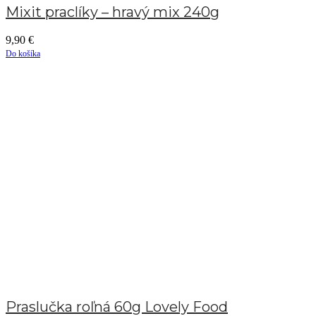
Mixit praclíky – hravý mix 240g
9,90
€
Do košíka
Praslučka roľná 60g Lovely Food