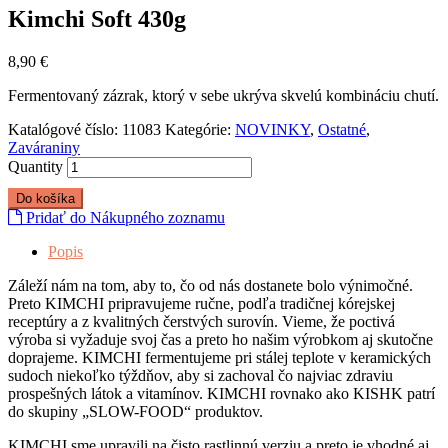
Kimchi Soft 430g
8,90
€
Fermentovaný zázrak, ktorý v sebe ukrýva skvelú kombináciu chutí.
Katalógové číslo:
11083
Kategórie:
NOVINKY
,
Ostatné
,
Zaváraniny
Quantity
Do košíka
Pridať do Nákupného zoznamu
Popis
Záleží nám na tom, aby to, čo od nás dostanete bolo výnimočné.
Preto KIMCHI pripravujeme ručne, podľa tradičnej kórejskej
receptúry a z kvalitných čerstvých surovín. Vieme, že poctivá
výroba si vyžaduje svoj čas a preto ho našim výrobkom aj skutočne
doprajeme. KIMCHI fermentujeme pri stálej teplote v keramických
sudoch niekoľko týždňov, aby si zachoval čo najviac zdraviu
prospešných látok a vitamínov. KIMCHI rovnako ako KISHK patrí
do skupiny „SLOW-FOOD“ produktov.
KIMCHI sme upravili na čisto rastlinnú verziu a preto je vhodné aj