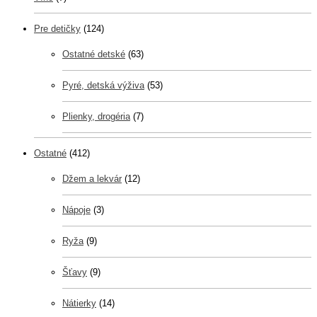
Pre detičky
(124)
Ostatné detské
(63)
Pyré, detská výživa
(53)
Plienky, drogéria
(7)
Ostatné
(412)
Džem a lekvár
(12)
Nápoje
(3)
Ryža
(9)
Šťavy
(9)
Nátierky
(14)