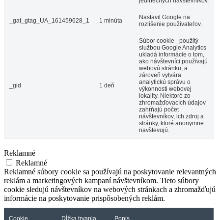
jedinečných návštevníkov.
Nastavil Google na
_gat_gtag_UA_161459628_1
1 minúta
rozlíšenie používateľov.
Súbor cookie _použitý
službou Google Analytics
ukladá informácie o tom,
ako návštevníci používajú
webovú stránku, a
zároveň vytvára
analytickú správu o
_gid
1 deň
výkonnosti webovej
lokality. Niektoré zo
zhromažďovacích údajov
zahŕňajú počet
návštevníkov, ich zdroj a
stránky, ktoré anonymne
navštevujú.
Reklamné
Reklamné
Reklamné súbory cookie sa používajú na poskytovanie relevantných
reklám a marketingových kampaní návštevníkom. Tieto súbory
cookie sledujú návštevníkov na webových stránkach a zhromažďujú
informácie na poskytovanie prispôsobených reklám.
Cookie
Dĺžka trvania
Popis