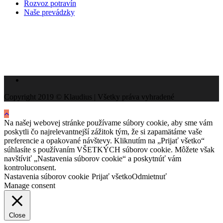
Rozvoz potravín
Naše prevádzky
Copyright 2019 © Klaudius | Všetky práva vyhradené
Na našej webovej stránke používame súbory cookie, aby sme vám
poskytli čo najrelevantnejší zážitok tým, že si zapamätáme vaše
preferencie a opakované návštevy. Kliknutím na „Prijať všetko“
súhlasíte s používaním VŠETKÝCH súborov cookie. Môžete však
navštíviť „Nastavenia súborov cookie“ a poskytnúť vám
kontroluconsent.
Nastavenia súborov cookie
Prijať všetko
Odmietnuť
Manage consent
Close