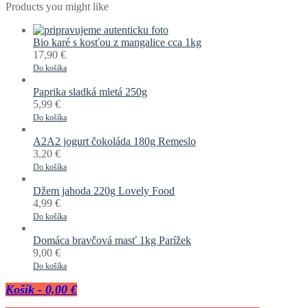
Products you might like
Bio karé s kosťou z mangalice cca 1kg
17,90
€
Do košíka
Paprika sladká mletá 250g
5,99
€
Do košíka
A2A2 jogurt čokoláda 180g Remeslo
3,20
€
Do košíka
Džem jahoda 220g Lovely Food
4,99
€
Do košíka
Domáca bravčová masť 1kg Parížek
9,00
€
Do košíka
Košík
-
0,00 €