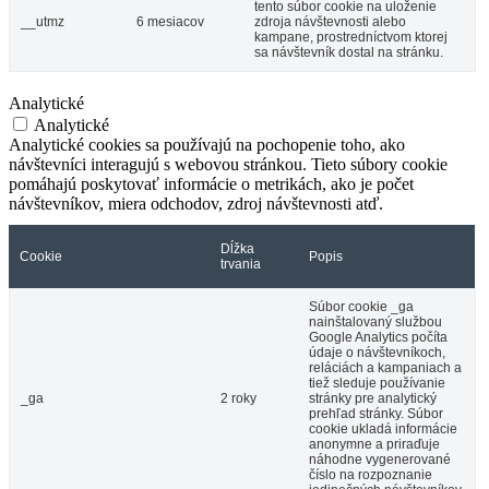
tento súbor cookie na uloženie
__utmz
6 mesiacov
zdroja návštevnosti alebo
kampane, prostredníctvom ktorej
sa návštevník dostal na stránku.
Analytické
Analytické
Analytické cookies sa používajú na pochopenie toho, ako
návštevníci interagujú s webovou stránkou. Tieto súbory cookie
pomáhajú poskytovať informácie o metrikách, ako je počet
návštevníkov, miera odchodov, zdroj návštevnosti atď.
Dĺžka
Cookie
Popis
trvania
Súbor cookie _ga
nainštalovaný službou
Google Analytics počíta
údaje o návštevníkoch,
reláciách a kampaniach a
tiež sleduje používanie
_ga
2 roky
stránky pre analytický
prehľad stránky. Súbor
cookie ukladá informácie
anonymne a priraďuje
náhodne vygenerované
číslo na rozpoznanie