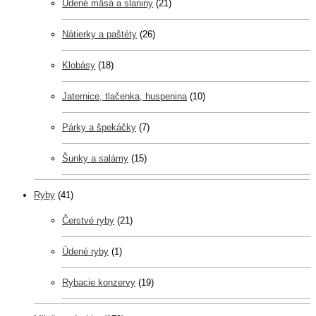
Údené mäsá a slaniny
(21)
Nátierky a paštéty
(26)
Klobásy
(18)
Jaternice, tlačenka, huspenina
(10)
Párky a špekáčky
(7)
Šunky a salámy
(15)
Ryby
(41)
Čerstvé ryby
(21)
Údené ryby
(1)
Rybacie konzervy
(19)