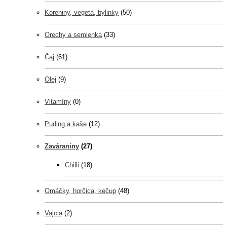
Koreniny, vegeta, bylinky
(50)
Orechy a semienka
(33)
Čaj
(61)
Olej
(9)
Vitamíny
(0)
Puding a kaše
(12)
Zaváraniny
(27)
Chilli
(18)
Omáčky, horčica, kečup
(48)
Vajcia
(2)