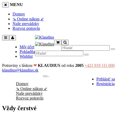
MENU
Domov
⇘ Online nákup ⇙
Naše prevádzky
Rozvoz potravín
Môj účet
Pokladňa
Wishlist
Potraviny s láskou
❤
KLAUDIUS
od roku
2005
+421 919 111 000
klaudius@klaudius.sk
0
Prihlásiť sa
No products in the cart.
Domov
Registrácia
⇘ Online nákup ⇙
Naše prevádzky
Rozvoz potravín
Vždy čerstvé