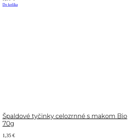
Do košíka
Špaldové tyčinky celozrnné s makom Bio
70g
1,35
€