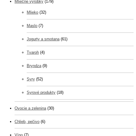
Mliečne výrobky
(179)
Mlieko
(32)
Maslo
(7)
Jogurty a smotana
(61)
Tvaroh
(4)
Bryndza
(9)
Syry
(52)
Syrové produkty
(18)
Ovocie a zelenina
(30)
Chlieb, pečivo
(6)
Víno
(7)