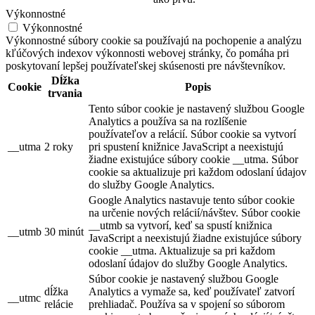
Výkonnostné
Výkonnostné
Výkonnostné súbory cookie sa používajú na pochopenie a analýzu
kľúčových indexov výkonnosti webovej stránky, čo pomáha pri
poskytovaní lepšej používateľskej skúsenosti pre návštevníkov.
Dĺžka
Cookie
Popis
trvania
Tento súbor cookie je nastavený službou Google
Analytics a používa sa na rozlíšenie
používateľov a relácií. Súbor cookie sa vytvorí
__utma
2 roky
pri spustení knižnice JavaScript a neexistujú
žiadne existujúce súbory cookie __utma. Súbor
cookie sa aktualizuje pri každom odoslaní údajov
do služby Google Analytics.
Google Analytics nastavuje tento súbor cookie
na určenie nových relácií/návštev. Súbor cookie
__utmb sa vytvorí, keď sa spustí knižnica
__utmb
30 minút
JavaScript a neexistujú žiadne existujúce súbory
cookie __utma. Aktualizuje sa pri každom
odoslaní údajov do služby Google Analytics.
Súbor cookie je nastavený službou Google
dĺžka
Analytics a vymaže sa, keď používateľ zatvorí
__utmc
relácie
prehliadač. Používa sa v spojení so súborom