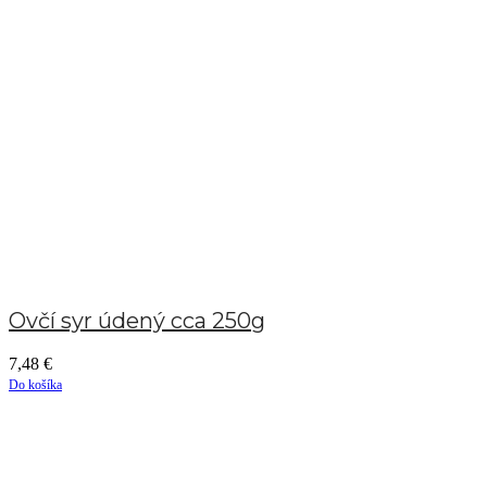
Ovčí syr údený cca 250g
7,48
€
Do košíka