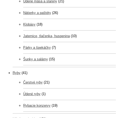
Údené mäsá a slaniny
(21)
Nátierky a paštéty
(26)
Klobásy
(18)
Jaternice, tlačenka, huspenina
(10)
Párky a špekáčky
(7)
Šunky a salámy
(15)
Ryby
(41)
Čerstvé ryby
(21)
Údené ryby
(1)
Rybacie konzervy
(19)