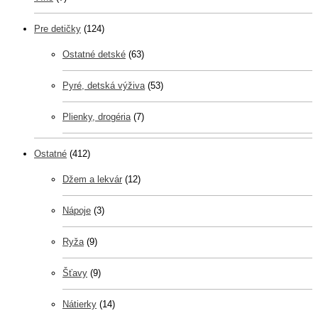
Pre detičky
(124)
Ostatné detské
(63)
Pyré, detská výživa
(53)
Plienky, drogéria
(7)
Ostatné
(412)
Džem a lekvár
(12)
Nápoje
(3)
Ryža
(9)
Šťavy
(9)
Nátierky
(14)