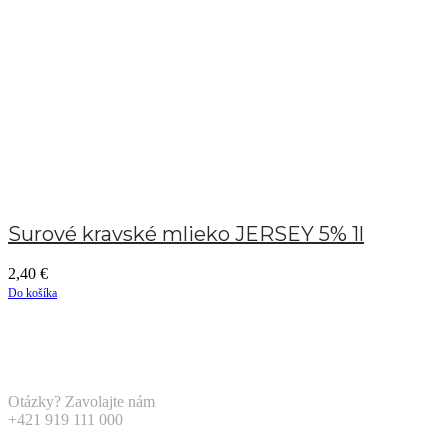
Surové kravské mlieko JERSEY 5% 1l
2,40
€
Do košíka
Otázky? Zavolajte nám
+421 919 111 000