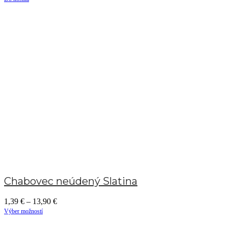
Chabovec neúdený Slatina
1,39
€
–
13,90
€
Výber možností