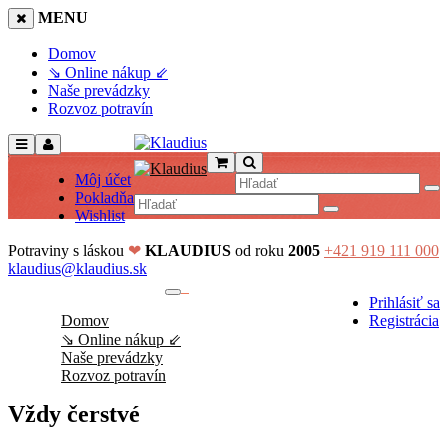
MENU
Domov
⇘ Online nákup ⇙
Naše prevádzky
Rozvoz potravín
Môj účet
Pokladňa
Wishlist
Potraviny s láskou
❤
KLAUDIUS
od roku
2005
+421 919 111 000
klaudius@klaudius.sk
0
Prihlásiť sa
No products in the cart.
Domov
Registrácia
⇘ Online nákup ⇙
Naše prevádzky
Rozvoz potravín
Vždy čerstvé