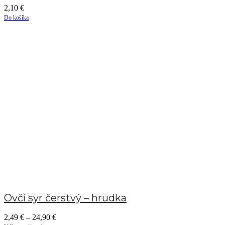
2,10
€
Do košíka
Ovčí syr čerstvý – hrudka
2,49
€
–
24,90
€