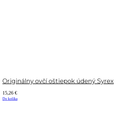
Originálny ovčí oštiepok údený Syrex
15,26
€
Do košíka