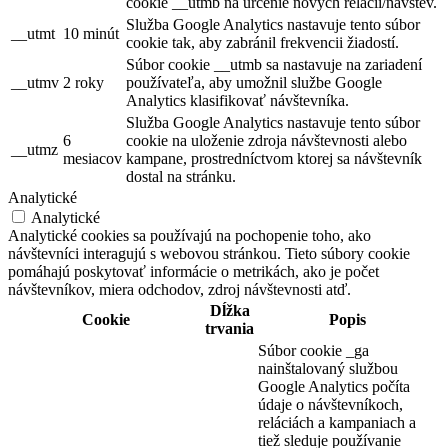
cookie __utmb na určenie nových relácií/návštev.
Služba Google Analytics nastavuje tento súbor
__utmt
10 minút
cookie tak, aby zabránil frekvencii žiadostí.
Súbor cookie __utmb sa nastavuje na zariadení
__utmv
2 roky
používateľa, aby umožnil službe Google
Analytics klasifikovať návštevníka.
Služba Google Analytics nastavuje tento súbor
6
cookie na uloženie zdroja návštevnosti alebo
__utmz
mesiacov
kampane, prostredníctvom ktorej sa návštevník
dostal na stránku.
Analytické
Analytické
Analytické cookies sa používajú na pochopenie toho, ako
návštevníci interagujú s webovou stránkou. Tieto súbory cookie
pomáhajú poskytovať informácie o metrikách, ako je počet
návštevníkov, miera odchodov, zdroj návštevnosti atď.
Dĺžka
Cookie
Popis
trvania
Súbor cookie _ga
nainštalovaný službou
Google Analytics počíta
údaje o návštevníkoch,
reláciách a kampaniach a
tiež sleduje používanie