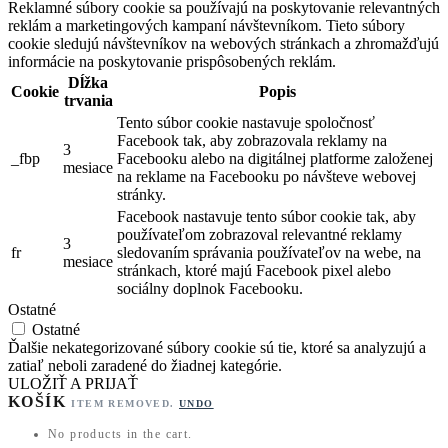
Reklamné súbory cookie sa používajú na poskytovanie relevantných
reklám a marketingových kampaní návštevníkom. Tieto súbory
cookie sledujú návštevníkov na webových stránkach a zhromažďujú
informácie na poskytovanie prispôsobených reklám.
Dĺžka
Cookie
Popis
trvania
Tento súbor cookie nastavuje spoločnosť
Facebook tak, aby zobrazovala reklamy na
3
_fbp
Facebooku alebo na digitálnej platforme založenej
mesiace
na reklame na Facebooku po návšteve webovej
stránky.
Facebook nastavuje tento súbor cookie tak, aby
používateľom zobrazoval relevantné reklamy
3
fr
sledovaním správania používateľov na webe, na
mesiace
stránkach, ktoré majú Facebook pixel alebo
sociálny doplnok Facebooku.
Ostatné
Ostatné
Ďalšie nekategorizované súbory cookie sú tie, ktoré sa analyzujú a
zatiaľ neboli zaradené do žiadnej kategórie.
ULOŽIŤ A PRIJAŤ
KOŠÍK
ITEM REMOVED.
UNDO
No products in the cart.