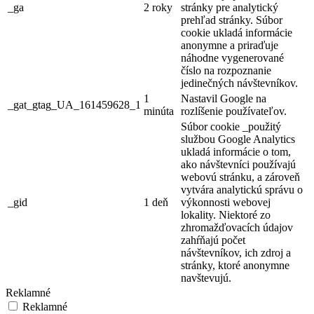
_ga
2 roky
stránky pre analytický
prehľad stránky. Súbor
cookie ukladá informácie
anonymne a priraďuje
náhodne vygenerované
číslo na rozpoznanie
jedinečných návštevníkov.
1
Nastavil Google na
_gat_gtag_UA_161459628_1
minúta
rozlíšenie používateľov.
Súbor cookie _použitý
službou Google Analytics
ukladá informácie o tom,
ako návštevníci používajú
webovú stránku, a zároveň
vytvára analytickú správu o
_gid
1 deň
výkonnosti webovej
lokality. Niektoré zo
zhromažďovacích údajov
zahŕňajú počet
návštevníkov, ich zdroj a
stránky, ktoré anonymne
navštevujú.
Reklamné
Reklamné