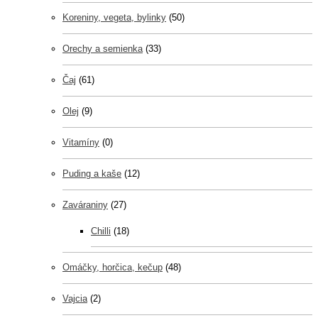
Koreniny, vegeta, bylinky
(50)
Orechy a semienka
(33)
Čaj
(61)
Olej
(9)
Vitamíny
(0)
Puding a kaše
(12)
Zaváraniny
(27)
Chilli
(18)
Omáčky, horčica, kečup
(48)
Vajcia
(2)