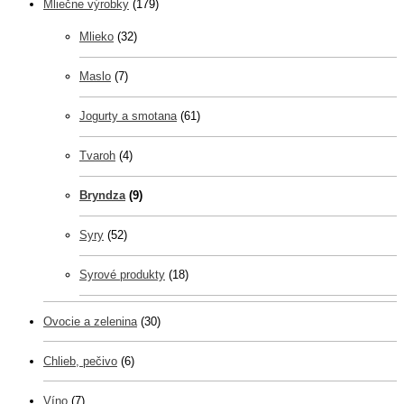
Mliečne výrobky
(179)
Mlieko
(32)
Maslo
(7)
Jogurty a smotana
(61)
Tvaroh
(4)
Bryndza
(9)
Syry
(52)
Syrové produkty
(18)
Ovocie a zelenina
(30)
Chlieb, pečivo
(6)
Víno
(7)