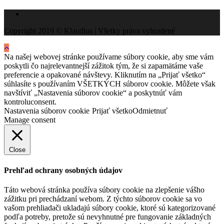
Copyright 2019 © Klaudius | Všetky práva vyhradené
Na našej webovej stránke používame súbory cookie, aby sme vám
poskytli čo najrelevantnejší zážitok tým, že si zapamätáme vaše
preferencie a opakované návštevy. Kliknutím na „Prijať všetko“
súhlasíte s používaním VŠETKÝCH súborov cookie. Môžete však
navštíviť „Nastavenia súborov cookie“ a poskytnúť vám
kontroluconsent.
Nastavenia súborov cookie
Prijať všetko
Odmietnuť
Manage consent
Close
Prehľad ochrany osobných údajov
Táto webová stránka používa súbory cookie na zlepšenie vášho
zážitku pri prechádzaní webom. Z týchto súborov cookie sa vo
vašom prehliadači ukladajú súbory cookie, ktoré sú kategorizované
podľa potreby, pretože sú nevyhnutné pre fungovanie základných