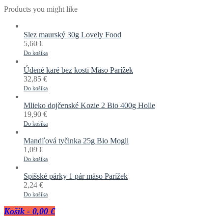
Products you might like
Slez maurský 30g Lovely Food
5,60
€
Do košíka
Údené karé bez kosti Mäso Parížek
32,85
€
Do košíka
Mlieko dojčenské Kozie 2 Bio 400g Holle
19,90
€
Do košíka
Mandľová tyčinka 25g Bio Mogli
1,09
€
Do košíka
Spišské párky 1 pár mäso Parížek
2,24
€
Do košíka
Košík
-
0,00 €