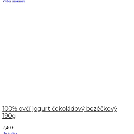
Výber možností
100% ovčí jogurt čokoládový bezéčkový
190g
2,40
€
Do košíka