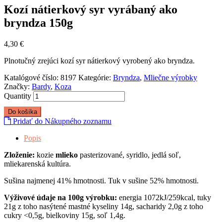
Kozí nátierkový syr vyrábaný ako
bryndza 150g
4,30
€
Plnotučný zrejúci kozí syr nátierkový vyrobený ako bryndza.
Katalógové číslo:
8197
Kategórie:
Bryndza
,
Mliečne výrobky
Značky:
Bardy
,
Koza
Quantity
Do košíka
Pridať do Nákupného zoznamu
Popis
Zloženie:
kozie
mlieko
pasterizované, syridlo, jedlá soľ,
mliekarenská kultúra.
Sušina najmenej 41% hmotnosti. Tuk v sušine 52% hmotnosti.
Výživové údaje na 100g výrobku:
energia 1072kJ/259kcal, tuky
21g z toho nasýtené mastné kyseliny 14g, sacharidy 2,0g z toho
cukry <0,5g, bielkoviny 15g, soľ 1,4g.