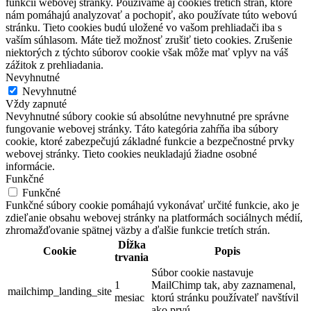
funkcií webovej stránky. Používame aj cookies tretích strán, ktoré
nám pomáhajú analyzovať a pochopiť, ako používate túto webovú
stránku. Tieto cookies budú uložené vo vašom prehliadači iba s
vaším súhlasom. Máte tiež možnosť zrušiť tieto cookies. Zrušenie
niektorých z týchto súborov cookie však môže mať vplyv na váš
zážitok z prehliadania.
Nevyhnutné
Nevyhnutné
Vždy zapnuté
Nevyhnutné súbory cookie sú absolútne nevyhnutné pre správne
fungovanie webovej stránky. Táto kategória zahŕňa iba súbory
cookie, ktoré zabezpečujú základné funkcie a bezpečnostné prvky
webovej stránky. Tieto cookies neukladajú žiadne osobné
informácie.
Funkčné
Funkčné
Funkčné súbory cookie pomáhajú vykonávať určité funkcie, ako je
zdieľanie obsahu webovej stránky na platformách sociálnych médií,
zhromažďovanie spätnej väzby a ďalšie funkcie tretích strán.
Dĺžka
Cookie
Popis
trvania
Súbor cookie nastavuje
1
MailChimp tak, aby zaznamenal,
mailchimp_landing_site
mesiac
ktorú stránku používateľ navštívil
ako prvú.