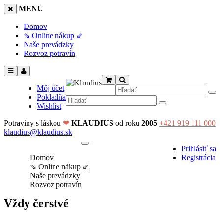
MENU
Domov
⇘ Online nákup ⇙
Naše prevádzky
Rozvoz potravín
Môj účet
Pokladňa
Wishlist
Potraviny s láskou
❤
KLAUDIUS
od roku
2005
+421 919 111 000
klaudius@klaudius.sk
0
Prihlásiť sa
No products in the cart.
Domov
Registrácia
⇘ Online nákup ⇙
Naše prevádzky
Rozvoz potravín
Vždy čerstvé