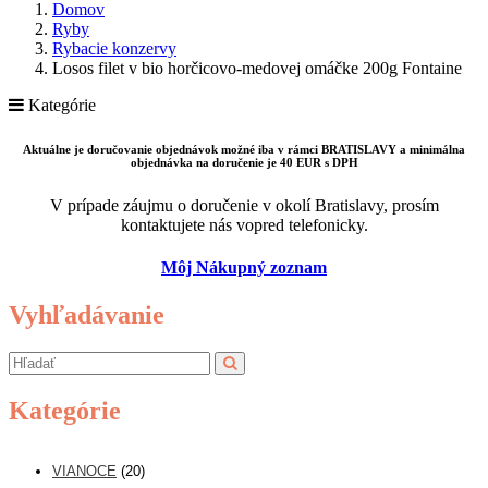
Domov
Ryby
Rybacie konzervy
Losos filet v bio horčicovo-medovej omáčke 200g Fontaine
Kategórie
Aktuálne je doručovanie objednávok možné iba v rámci BRATISLAVY a minimálna
objednávka na doručenie je 40 EUR s DPH
V prípade záujmu o doručenie v okolí Bratislavy, prosím
kontaktujete nás vopred telefonicky.
Môj Nákupný zoznam
Vyhľadávanie
Kategórie
VIANOCE
(20)