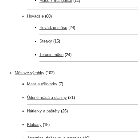
Mäso z mangalice
(12)
Hovädzie
(60)
Hovädzie mäso
(24)
Steaky
(15)
Teľacie mäso
(24)
Mäsové výrobky
(102)
Masť a oškvarky
(7)
Údené mäsá a slaniny
(21)
Nátierky a paštéty
(26)
Klobásy
(18)