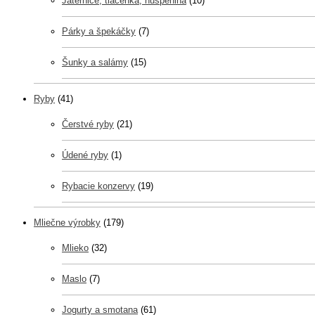
Jaternice, tlačenka, huspenina
(10)
Párky a špekáčky
(7)
Šunky a salámy
(15)
Ryby
(41)
Čerstvé ryby
(21)
Údené ryby
(1)
Rybacie konzervy
(19)
Mliečne výrobky
(179)
Mlieko
(32)
Maslo
(7)
Jogurty a smotana
(61)