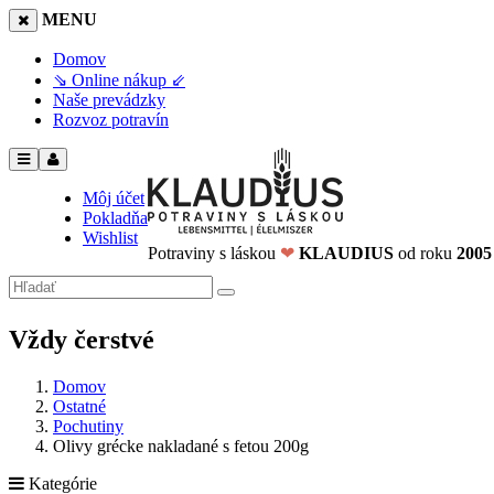
MENU
Domov
⇘ Online nákup ⇙
Naše prevádzky
Rozvoz potravín
Môj účet
Pokladňa
Wishlist
Potraviny s láskou
❤
KLAUDIUS
od roku
2005
Vždy čerstvé
Domov
Ostatné
Pochutiny
Olivy grécke nakladané s fetou 200g
Kategórie