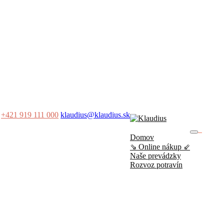
+421 919 111 000
klaudius@klaudius.sk
0
Domov
No produ
⇘ Online nákup ⇙
Naše prevádzky
Rozvoz potravín