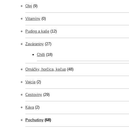
Olej
(9)
Vitamíny
(0)
Puding a kaše
(12)
Zaváraniny
(27)
Chilli
(18)
Omáčky, horčica, kečup
(48)
Vajcia
(2)
Cestoviny
(29)
Káva
(2)
Pochutiny
(68)