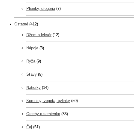
Plienky, drogéria
(7)
Ostatné
(412)
Džem a lekvár
(12)
Nápoje
(3)
Ryža
(9)
Šťavy
(9)
Nátierky
(14)
Koreniny, vegeta, bylinky
(50)
Orechy a semienka
(33)
Čaj
(61)