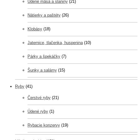
Údené mäsá a slaniny
(21)
Nátierky a paštéty
(26)
Klobásy
(18)
Jaternice, tlačenka, huspenina
(10)
Párky a špekáčky
(7)
Šunky a salámy
(15)
Ryby
(41)
Čerstvé ryby
(21)
Údené ryby
(1)
Rybacie konzervy
(19)