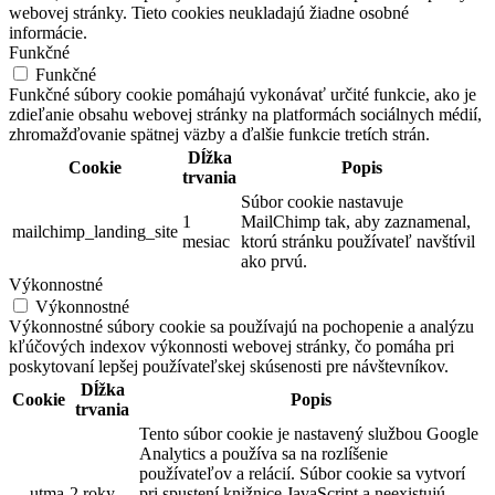
webovej stránky. Tieto cookies neukladajú žiadne osobné
informácie.
Funkčné
Funkčné
Funkčné súbory cookie pomáhajú vykonávať určité funkcie, ako je
zdieľanie obsahu webovej stránky na platformách sociálnych médií,
zhromažďovanie spätnej väzby a ďalšie funkcie tretích strán.
Dĺžka
Cookie
Popis
trvania
Súbor cookie nastavuje
1
MailChimp tak, aby zaznamenal,
mailchimp_landing_site
mesiac
ktorú stránku používateľ navštívil
ako prvú.
Výkonnostné
Výkonnostné
Výkonnostné súbory cookie sa používajú na pochopenie a analýzu
kľúčových indexov výkonnosti webovej stránky, čo pomáha pri
poskytovaní lepšej používateľskej skúsenosti pre návštevníkov.
Dĺžka
Cookie
Popis
trvania
Tento súbor cookie je nastavený službou Google
Analytics a používa sa na rozlíšenie
používateľov a relácií. Súbor cookie sa vytvorí
__utma
2 roky
pri spustení knižnice JavaScript a neexistujú