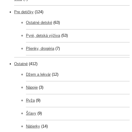
Pre detičky
(124)
Ostatné detské
(63)
Pyré, detská výživa
(53)
Plienky, drogéria
(7)
Ostatné
(412)
Džem a lekvár
(12)
Nápoje
(3)
Ryža
(9)
Šťavy
(9)
Nátierky
(14)