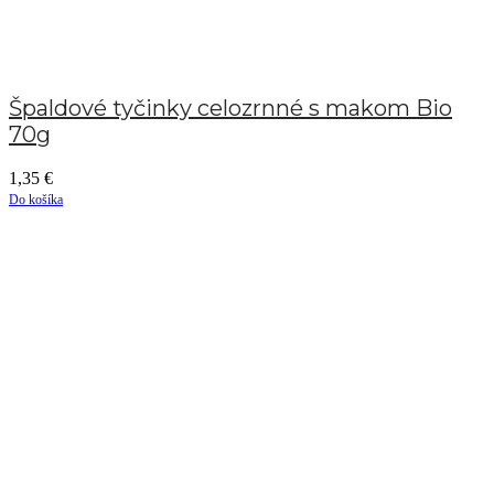
Špaldové tyčinky celozrnné s makom Bio
70g
1,35
€
Do košíka