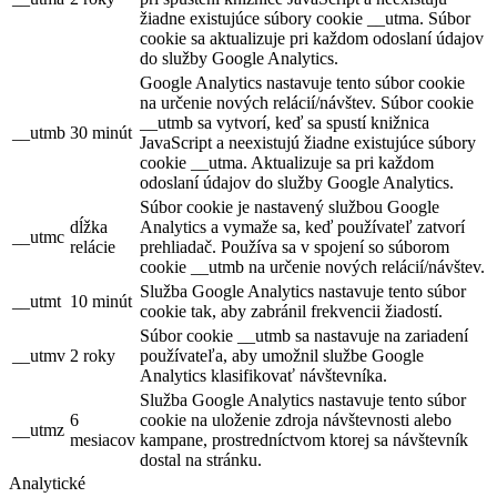
žiadne existujúce súbory cookie __utma. Súbor
cookie sa aktualizuje pri každom odoslaní údajov
do služby Google Analytics.
Google Analytics nastavuje tento súbor cookie
na určenie nových relácií/návštev. Súbor cookie
__utmb sa vytvorí, keď sa spustí knižnica
__utmb
30 minút
JavaScript a neexistujú žiadne existujúce súbory
cookie __utma. Aktualizuje sa pri každom
odoslaní údajov do služby Google Analytics.
Súbor cookie je nastavený službou Google
dĺžka
Analytics a vymaže sa, keď používateľ zatvorí
__utmc
relácie
prehliadač. Používa sa v spojení so súborom
cookie __utmb na určenie nových relácií/návštev.
Služba Google Analytics nastavuje tento súbor
__utmt
10 minút
cookie tak, aby zabránil frekvencii žiadostí.
Súbor cookie __utmb sa nastavuje na zariadení
__utmv
2 roky
používateľa, aby umožnil službe Google
Analytics klasifikovať návštevníka.
Služba Google Analytics nastavuje tento súbor
6
cookie na uloženie zdroja návštevnosti alebo
__utmz
mesiacov
kampane, prostredníctvom ktorej sa návštevník
dostal na stránku.
Analytické