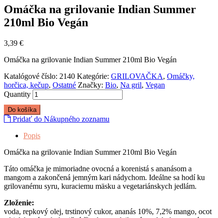
Omáčka na grilovanie Indian Summer
210ml Bio Vegán
3,39
€
Omáčka na grilovanie Indian Summer 210ml Bio Vegán
Katalógové číslo:
2140
Kategórie:
GRILOVAČKA
,
Omáčky,
horčica, kečup
,
Ostatné
Značky:
Bio
,
Na gril
,
Vegan
Quantity
Do košíka
Pridať do Nákupného zoznamu
Popis
Omáčka na grilovanie Indian Summer 210ml Bio Vegán
Táto omáčka je mimoriadne ovocná a korenistá s ananásom a
mangom a zakončená jemným kari nádychom. Ideálne sa hodí ku
grilovanému syru, kuraciemu mäsku a vegetariánskych jedlám.
Zloženie:
voda, repkový olej, trstinový cukor, ananás 10%, 7,2% mango, ocot