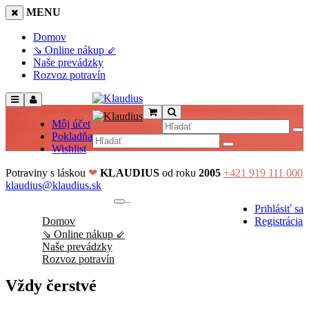
MENU
Domov
⇘ Online nákup ⇙
Naše prevádzky
Rozvoz potravín
Môj účet
Pokladňa
Wishlist
Potraviny s láskou
❤
KLAUDIUS
od roku
2005
+421 919 111 000
klaudius@klaudius.sk
0
Prihlásiť sa
No products in the cart.
Domov
Registrácia
⇘ Online nákup ⇙
Naše prevádzky
Rozvoz potravín
Vždy čerstvé