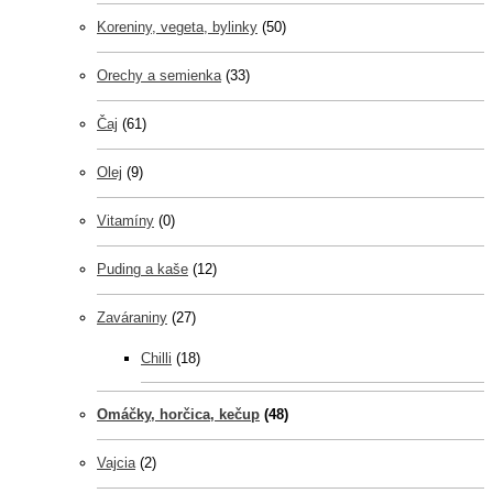
Koreniny, vegeta, bylinky
(50)
Orechy a semienka
(33)
Čaj
(61)
Olej
(9)
Vitamíny
(0)
Puding a kaše
(12)
Zaváraniny
(27)
Chilli
(18)
Omáčky, horčica, kečup
(48)
Vajcia
(2)