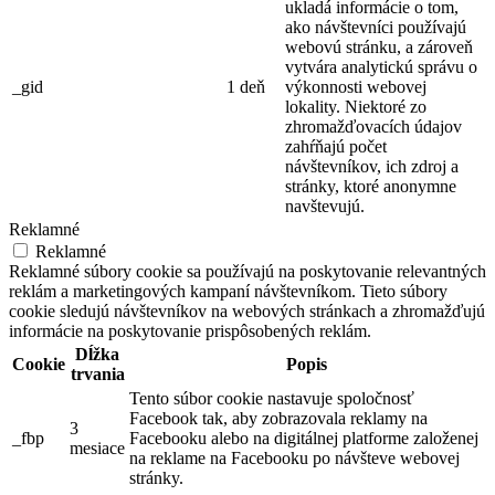
ukladá informácie o tom,
ako návštevníci používajú
webovú stránku, a zároveň
vytvára analytickú správu o
_gid
1 deň
výkonnosti webovej
lokality. Niektoré zo
zhromažďovacích údajov
zahŕňajú počet
návštevníkov, ich zdroj a
stránky, ktoré anonymne
navštevujú.
Reklamné
Reklamné
Reklamné súbory cookie sa používajú na poskytovanie relevantných
reklám a marketingových kampaní návštevníkom. Tieto súbory
cookie sledujú návštevníkov na webových stránkach a zhromažďujú
informácie na poskytovanie prispôsobených reklám.
Dĺžka
Cookie
Popis
trvania
Tento súbor cookie nastavuje spoločnosť
Facebook tak, aby zobrazovala reklamy na
3
_fbp
Facebooku alebo na digitálnej platforme založenej
mesiace
na reklame na Facebooku po návšteve webovej
stránky.