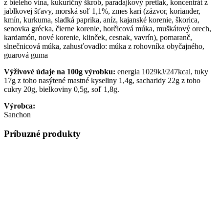
z bieleho vína, kukuričný škrob, paradajkový pretlak, koncentrát z
jablkovej šťavy, morská soľ 1,1%, zmes kari (zázvor, koriander,
kmín, kurkuma, sladká paprika, aníz, kajanské korenie, škorica,
senovka grécka, čierne korenie, horčicová múka, muškátový orech,
kardamón, nové korenie, klinček, cesnak, vavrín), pomaranč,
slnečnicová múka, zahusťovadlo: múka z rohovníka obyčajného,
guarová guma
Výživové údaje na 100g výrobku:
energia 1029kJ/247kcal, tuky
17g z toho nasýtené mastné kyseliny 1,4g, sacharidy 22g z toho
cukry 20g, bielkoviny 0,5g, soľ 1,8g.
Výrobca:
Sanchon
Príbuzné produkty