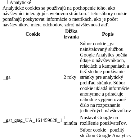
Analytické
Analytické cookies sa používajú na pochopenie toho, ako
návštevníci interagujú s webovou stránkou. Tieto súbory cookie
pomáhajú poskytovať informácie o metrikách, ako je počet
návštevníkov, miera odchodov, zdroj návštevnosti atď.
Dĺžka
Cookie
Popis
trvania
Súbor cookie _ga
nainštalovaný službou
Google Analytics počíta
údaje o návštevníkoch,
reláciách a kampaniach a
tiež sleduje používanie
_ga
2 roky
stránky pre analytický
prehľad stránky. Súbor
cookie ukladá informácie
anonymne a priraďuje
náhodne vygenerované
číslo na rozpoznanie
jedinečných návštevníkov.
1
Nastavil Google na
_gat_gtag_UA_161459628_1
minúta
rozlíšenie používateľov.
Súbor cookie _použitý
službou Google Analytics