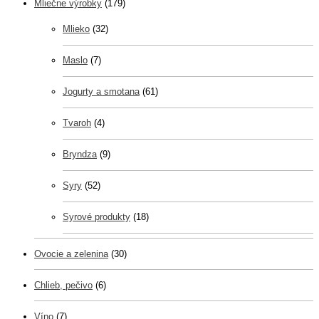
Mliečne výrobky
(179)
Mlieko
(32)
Maslo
(7)
Jogurty a smotana
(61)
Tvaroh
(4)
Bryndza
(9)
Syry
(52)
Syrové produkty
(18)
Ovocie a zelenina
(30)
Chlieb, pečivo
(6)
Víno
(7)