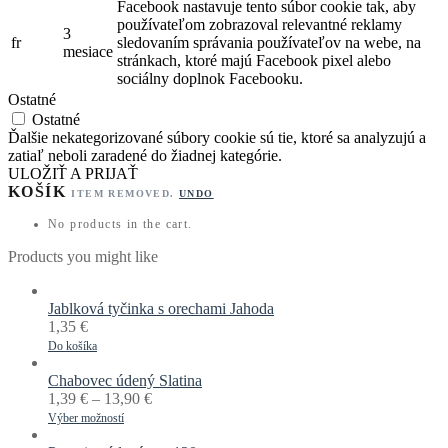
Facebook nastavuje tento súbor cookie tak, aby
používateľom zobrazoval relevantné reklamy
3
fr
sledovaním správania používateľov na webe, na
mesiace
stránkach, ktoré majú Facebook pixel alebo
sociálny doplnok Facebooku.
Ostatné
Ostatné
Ďalšie nekategorizované súbory cookie sú tie, ktoré sa analyzujú a
zatiaľ neboli zaradené do žiadnej kategórie.
ULOŽIŤ A PRIJAŤ
KOŠÍK
ITEM REMOVED.
UNDO
No products in the cart.
Products you might like
Jablková tyčinka s orechami Jahoda
1,35
€
Do košíka
Chabovec údený Slatina
1,39
€
–
13,90
€
Výber možností