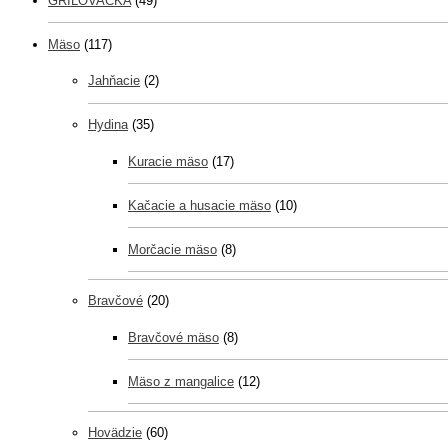
GRILOVAČKA
(49)
Mäso
(117)
Jahňacie
(2)
Hydina
(35)
Kuracie mäso
(17)
Kačacie a husacie mäso
(10)
Morčacie mäso
(8)
Bravčové
(20)
Bravčové mäso
(8)
Mäso z mangalice
(12)
Hovädzie
(60)