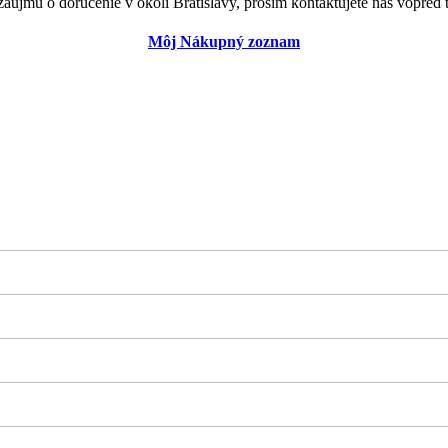
záujmu o doručenie v okolí Bratislavy, prosím kontaktujete nás vopred t
Môj Nákupný zoznam