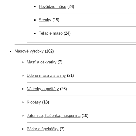
Hovädzie mäso
(24)
Steaky
(15)
Teľacie mäso
(24)
Mäsové výrobky
(102)
Masť a oškvarky
(7)
Údené mäsá a slaniny
(21)
Nátierky a paštéty
(26)
Klobásy
(18)
Jaternice, tlačenka, huspenina
(10)
Párky a špekáčky
(7)