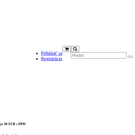
Prihlásiť sa
Registrácia
cts in the cart.
 je 40 EUR s DPH