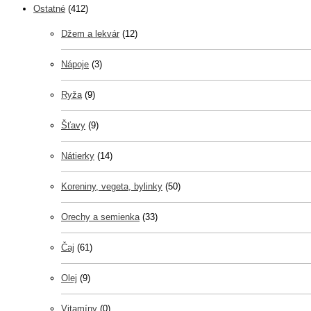
Ostatné
(412)
Džem a lekvár
(12)
Nápoje
(3)
Ryža
(9)
Šťavy
(9)
Nátierky
(14)
Koreniny, vegeta, bylinky
(50)
Orechy a semienka
(33)
Čaj
(61)
Olej
(9)
Vitamíny
(0)