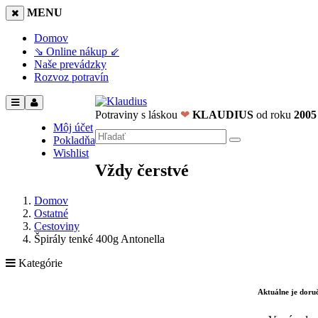
MENU
Domov
⇘ Online nákup ⇙
Naše prevádzky
Rozvoz potravín
Potraviny s láskou
❤
KLAUDIUS
od roku
2005
Môj účet
Pokladňa
Wishlist
Vždy čerstvé
Domov
Ostatné
Cestoviny
Špirály tenké 400g Antonella
Kategórie
Aktuálne je dor