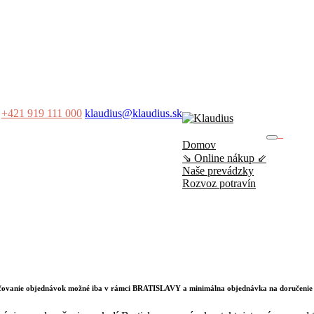
+421 919 111 000
klaudius@klaudius.sk
0
Domov
No produ
⇘ Online nákup ⇙
Naše prevádzky
Rozvoz potravín
učovanie objednávok možné iba v rámci BRATISLAVY a minimálna objednávka na doručenie