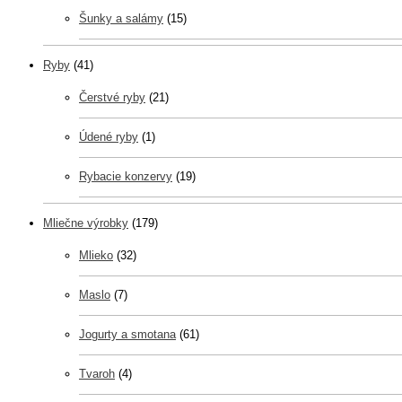
Šunky a salámy
(15)
Ryby
(41)
Čerstvé ryby
(21)
Údené ryby
(1)
Rybacie konzervy
(19)
Mliečne výrobky
(179)
Mlieko
(32)
Maslo
(7)
Jogurty a smotana
(61)
Tvaroh
(4)