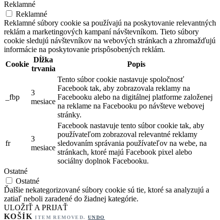
Reklamné
Reklamné
Reklamné súbory cookie sa používajú na poskytovanie relevantných
reklám a marketingových kampaní návštevníkom. Tieto súbory
cookie sledujú návštevníkov na webových stránkach a zhromažďujú
informácie na poskytovanie prispôsobených reklám.
Dĺžka
Cookie
Popis
trvania
Tento súbor cookie nastavuje spoločnosť
Facebook tak, aby zobrazovala reklamy na
3
_fbp
Facebooku alebo na digitálnej platforme založenej
mesiace
na reklame na Facebooku po návšteve webovej
stránky.
Facebook nastavuje tento súbor cookie tak, aby
používateľom zobrazoval relevantné reklamy
3
fr
sledovaním správania používateľov na webe, na
mesiace
stránkach, ktoré majú Facebook pixel alebo
sociálny doplnok Facebooku.
Ostatné
Ostatné
Ďalšie nekategorizované súbory cookie sú tie, ktoré sa analyzujú a
zatiaľ neboli zaradené do žiadnej kategórie.
ULOŽIŤ A PRIJAŤ
KOŠÍK
ITEM REMOVED.
UNDO