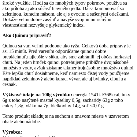
široké využitie. Hodí sa do mnohých typov pokrmov, používa sa
ako príloha aj ako súčasť hlavného jedla. Dá sa kombinovať so
zeleninou, kuracím mäsom, ale aj s ovocím a sušenými orieškami.
Dokáže velmi dobre zasýtiť a navyše svojimi nutričnými
vlastnosťami nezvyšuje glykemický index.
Ako Quinou pripraviť?
Quinoa sa varí veľmi podobne ako ryža. Celková doba prípravy je
asi 15 minút. Pred varením odporúčame quinou dobre
prepláchnuť,najlepšie v sitku, aby sme zabránili jej občas horkastej
chuti. Na jeden hrnček quinoi potrebujeme približne dvojnásobné
množstvo vody, avšak získame takmer trojnásobné množstvo quinoi.
Ešte lepšiu chuť dosiahneme, keď namiesto čistej vody použijeme
napríklad zeleninový alebo kurací vývar, ale aj bylinky, cibuľu a
cesnak.
Výživové údaje na 100g výrobku:
energia 1541kJ/368kcal, tuky
6g z toho nasýtené mastné kyseliny 0,5g, sacharidy 63g z toho
cukry 1,8g, vláknina 7g, bielkoviny 14g, soľ <0,01g.
Tento produkt skladujte na suchom a tmavom mieste v uzavretom
obale alebo nádobe.
Výrobca: