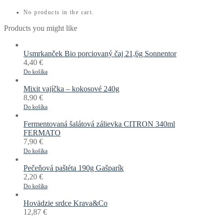
No products in the cart.
Products you might like
Usmrkanček Bio porciovaný čaj 21,6g Sonnentor
4,40
€
Do košíka
Mixit vajíčka – kokosové 240g
8,90
€
Do košíka
Fermentovaná šalátová zálievka CITRON 340ml
FERMATO
7,90
€
Do košíka
Pečeňová paštéta 190g Gašparík
2,20
€
Do košíka
Hovädzie srdce Krava&Co
12,87
€