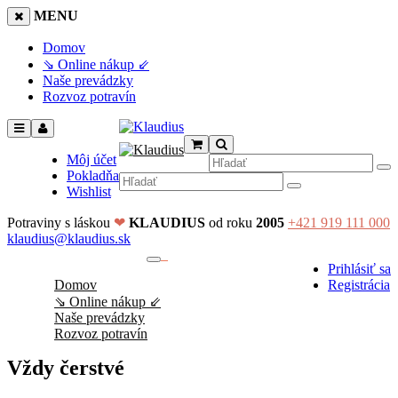
MENU
Domov
⇘ Online nákup ⇙
Naše prevádzky
Rozvoz potravín
Môj účet
Pokladňa
Wishlist
Potraviny s láskou
❤
KLAUDIUS
od roku
2005
+421 919 111 000
klaudius@klaudius.sk
0
Prihlásiť sa
No products in the cart.
Domov
Registrácia
⇘ Online nákup ⇙
Naše prevádzky
Rozvoz potravín
Vždy čerstvé