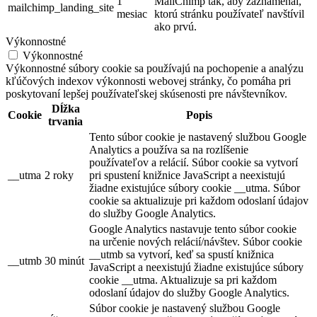
1
MailChimp tak, aby zaznamenal,
mailchimp_landing_site
mesiac
ktorú stránku používateľ navštívil
ako prvú.
Výkonnostné
Výkonnostné
Výkonnostné súbory cookie sa používajú na pochopenie a analýzu
kľúčových indexov výkonnosti webovej stránky, čo pomáha pri
poskytovaní lepšej používateľskej skúsenosti pre návštevníkov.
Dĺžka
Cookie
Popis
trvania
Tento súbor cookie je nastavený službou Google
Analytics a používa sa na rozlíšenie
používateľov a relácií. Súbor cookie sa vytvorí
__utma
2 roky
pri spustení knižnice JavaScript a neexistujú
žiadne existujúce súbory cookie __utma. Súbor
cookie sa aktualizuje pri každom odoslaní údajov
do služby Google Analytics.
Google Analytics nastavuje tento súbor cookie
na určenie nových relácií/návštev. Súbor cookie
__utmb sa vytvorí, keď sa spustí knižnica
__utmb
30 minút
JavaScript a neexistujú žiadne existujúce súbory
cookie __utma. Aktualizuje sa pri každom
odoslaní údajov do služby Google Analytics.
Súbor cookie je nastavený službou Google