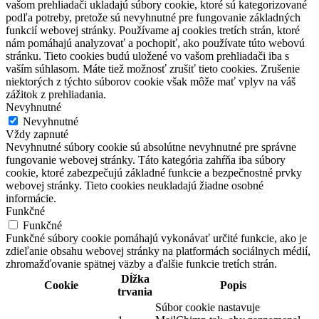
vašom prehliadači ukladajú súbory cookie, ktoré sú kategorizované
podľa potreby, pretože sú nevyhnutné pre fungovanie základných
funkcií webovej stránky. Používame aj cookies tretích strán, ktoré
nám pomáhajú analyzovať a pochopiť, ako používate túto webovú
stránku. Tieto cookies budú uložené vo vašom prehliadači iba s
vaším súhlasom. Máte tiež možnosť zrušiť tieto cookies. Zrušenie
niektorých z týchto súborov cookie však môže mať vplyv na váš
zážitok z prehliadania.
Nevyhnutné
Nevyhnutné
Vždy zapnuté
Nevyhnutné súbory cookie sú absolútne nevyhnutné pre správne
fungovanie webovej stránky. Táto kategória zahŕňa iba súbory
cookie, ktoré zabezpečujú základné funkcie a bezpečnostné prvky
webovej stránky. Tieto cookies neukladajú žiadne osobné
informácie.
Funkčné
Funkčné
Funkčné súbory cookie pomáhajú vykonávať určité funkcie, ako je
zdieľanie obsahu webovej stránky na platformách sociálnych médií,
zhromažďovanie spätnej väzby a ďalšie funkcie tretích strán.
Dĺžka
Cookie
Popis
trvania
Súbor cookie nastavuje