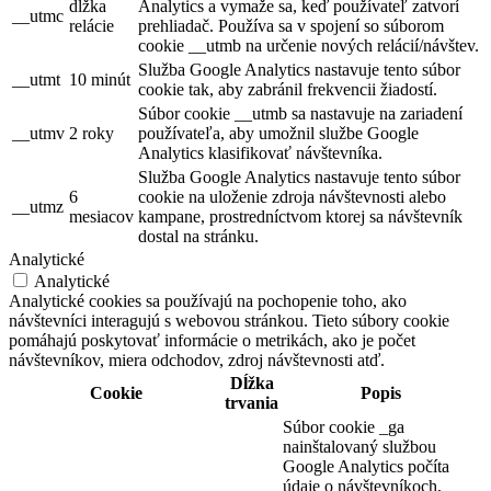
dĺžka
Analytics a vymaže sa, keď používateľ zatvorí
__utmc
relácie
prehliadač. Používa sa v spojení so súborom
cookie __utmb na určenie nových relácií/návštev.
Služba Google Analytics nastavuje tento súbor
__utmt
10 minút
cookie tak, aby zabránil frekvencii žiadostí.
Súbor cookie __utmb sa nastavuje na zariadení
__utmv
2 roky
používateľa, aby umožnil službe Google
Analytics klasifikovať návštevníka.
Služba Google Analytics nastavuje tento súbor
6
cookie na uloženie zdroja návštevnosti alebo
__utmz
mesiacov
kampane, prostredníctvom ktorej sa návštevník
dostal na stránku.
Analytické
Analytické
Analytické cookies sa používajú na pochopenie toho, ako
návštevníci interagujú s webovou stránkou. Tieto súbory cookie
pomáhajú poskytovať informácie o metrikách, ako je počet
návštevníkov, miera odchodov, zdroj návštevnosti atď.
Dĺžka
Cookie
Popis
trvania
Súbor cookie _ga
nainštalovaný službou
Google Analytics počíta
údaje o návštevníkoch,