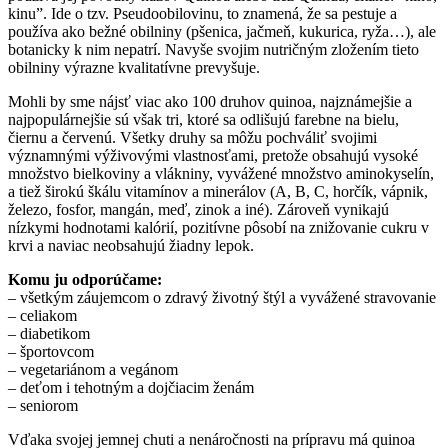
kinu”. Ide o tzv. Pseudoobilovinu, to znamená, že sa pestuje a
používa ako bežné obilniny (pšenica, jačmeň, kukurica, ryža…), ale
botanicky k nim nepatrí. Navyše svojim nutričným zložením tieto
obilniny výrazne kvalitatívne prevyšuje.
Mohli by sme nájsť viac ako 100 druhov quinoa, najznámejšie a
najpopulárnejšie sú však tri, ktoré sa odlišujú farebne na bielu,
čiernu a červenú. Všetky druhy sa môžu pochváliť svojimi
významnými výživovými vlastnosťami, pretože obsahujú vysoké
množstvo bielkoviny a vlákniny, vyvážené množstvo aminokyselín,
a tiež širokú škálu vitamínov a minerálov (A, B, C, horčík, vápnik,
železo, fosfor, mangán, meď, zinok a iné). Zároveň vynikajú
nízkymi hodnotami kalórií, pozitívne pôsobí na znižovanie cukru v
krvi a naviac neobsahujú žiadny lepok.
Komu ju odporúčame:
– všetkým záujemcom o zdravý životný štýl a vyvážené stravovanie
– celiakom
– diabetikom
– športovcom
– vegetariánom a vegánom
– deťom i tehotným a dojčiacim ženám
– seniorom
Vďaka svojej jemnej chuti a nenáročnosti na prípravu má quinoa