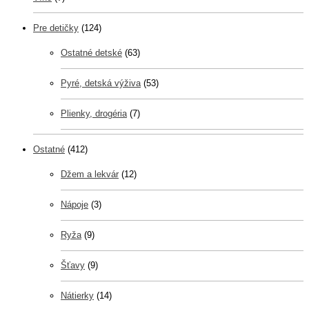
Pre detičky
(124)
Ostatné detské
(63)
Pyré, detská výživa
(53)
Plienky, drogéria
(7)
Ostatné
(412)
Džem a lekvár
(12)
Nápoje
(3)
Ryža
(9)
Šťavy
(9)
Nátierky
(14)