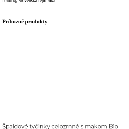
Naturiq, Slovenská republika
Príbuzné produkty
Špaldové tyčinky celozrnné s makom Bio