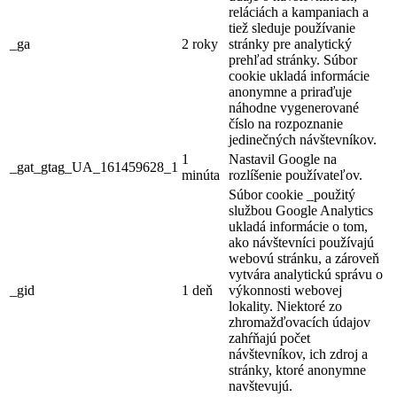
reláciách a kampaniach a
tiež sleduje používanie
_ga
2 roky
stránky pre analytický
prehľad stránky. Súbor
cookie ukladá informácie
anonymne a priraďuje
náhodne vygenerované
číslo na rozpoznanie
jedinečných návštevníkov.
1
Nastavil Google na
_gat_gtag_UA_161459628_1
minúta
rozlíšenie používateľov.
Súbor cookie _použitý
službou Google Analytics
ukladá informácie o tom,
ako návštevníci používajú
webovú stránku, a zároveň
vytvára analytickú správu o
_gid
1 deň
výkonnosti webovej
lokality. Niektoré zo
zhromažďovacích údajov
zahŕňajú počet
návštevníkov, ich zdroj a
stránky, ktoré anonymne
navštevujú.