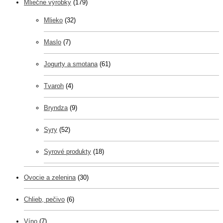
Mliečne výrobky
(179)
Mlieko
(32)
Maslo
(7)
Jogurty a smotana
(61)
Tvaroh
(4)
Bryndza
(9)
Syry
(52)
Syrové produkty
(18)
Ovocie a zelenina
(30)
Chlieb, pečivo
(6)
Víno
(7)