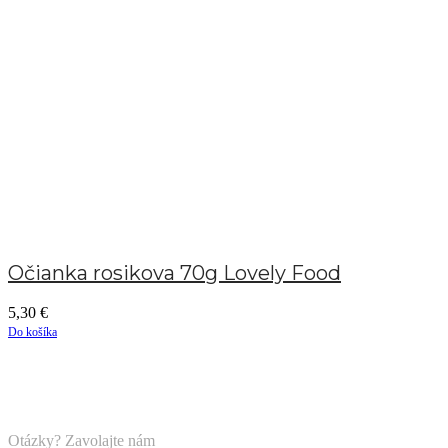
Očianka rosikova 70g Lovely Food
5,30
€
Do košíka
Otázky? Zavolajte nám