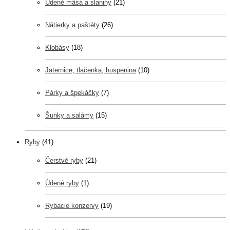
Údené mäsá a slaniny
(21)
Nátierky a paštéty
(26)
Klobásy
(18)
Jaternice, tlačenka, huspenina
(10)
Párky a špekáčky
(7)
Šunky a salámy
(15)
Ryby
(41)
Čerstvé ryby
(21)
Údené ryby
(1)
Rybacie konzervy
(19)