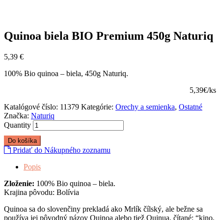
Quinoa biela BIO Premium 450g Naturiq
5,39
€
100% Bio quinoa – biela, 450g Naturiq.
5,39€/ks
Katalógové číslo:
11379
Kategórie:
Orechy a semienka
,
Ostatné
Značka:
Naturiq
Quantity
Do košíka
Pridať do Nákupného zoznamu
Popis
Zloženie:
100% Bio quinoa – biela.
Krajina pôvodu: Bolívia
Quinoa sa do slovenčiny prekladá ako Mrlík čílský, ale bežne sa
používa jej pôvodný názov Quinoa alebo tiež Quinua, čítané: “kino,