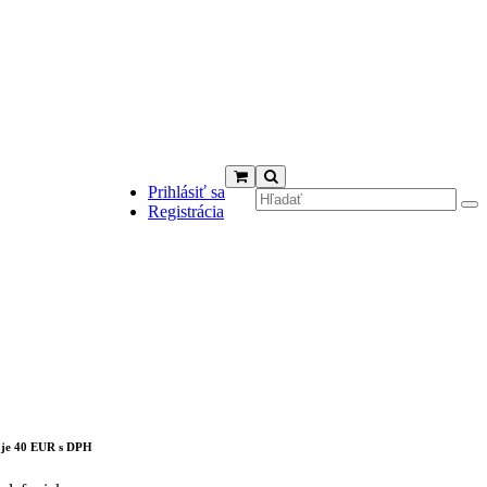
Prihlásiť sa
Registrácia
cts in the cart.
 je 40 EUR s DPH