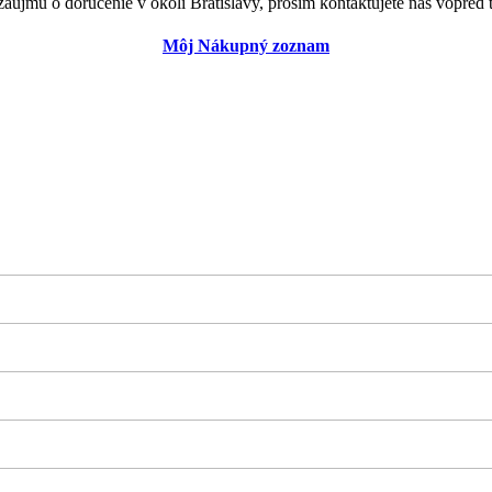
záujmu o doručenie v okolí Bratislavy, prosím kontaktujete nás vopred t
Môj Nákupný zoznam