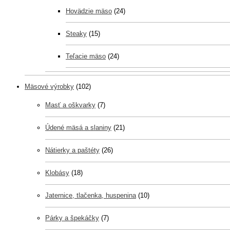
Hovädzie mäso
(24)
Steaky
(15)
Teľacie mäso
(24)
Mäsové výrobky
(102)
Masť a oškvarky
(7)
Údené mäsá a slaniny
(21)
Nátierky a paštéty
(26)
Klobásy
(18)
Jaternice, tlačenka, huspenina
(10)
Párky a špekáčky
(7)