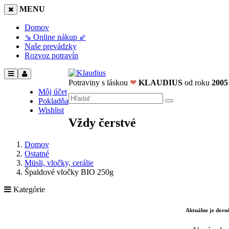
MENU
Domov
⇘ Online nákup ⇙
Naše prevádzky
Rozvoz potravín
Potraviny s láskou
❤
KLAUDIUS
od roku
2005
Môj účet
Pokladňa
Wishlist
Vždy čerstvé
Domov
Ostatné
Müsli, vločky, cerálie
Špaldové vločky BIO 250g
Kategórie
Aktuálne je dor