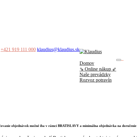
+421 919 111 000
klaudius@klaudius.sk
0
Domov
No produ
⇘ Online nákup ⇙
Naše prevádzky
Rozvoz potravín
učovanie objednávok možné iba v rámci BRATISLAVY a minimálna objednávka na doručenie