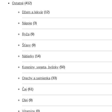
Ostatné
(412)
Džem a lekvár
(12)
Nápoje
(3)
Ryža
(9)
Šťavy
(9)
Nátierky
(14)
Koreniny, vegeta, bylinky
(50)
Orechy a semienka
(33)
Čaj
(61)
Olej
(9)
Vitamíny
(0)