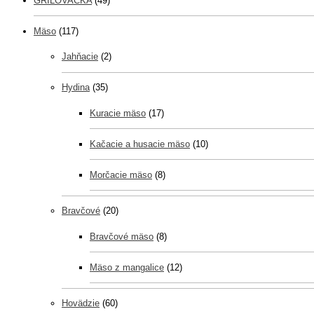
GRILOVAČKA
(49)
Mäso
(117)
Jahňacie
(2)
Hydina
(35)
Kuracie mäso
(17)
Kačacie a husacie mäso
(10)
Morčacie mäso
(8)
Bravčové
(20)
Bravčové mäso
(8)
Mäso z mangalice
(12)
Hovädzie
(60)