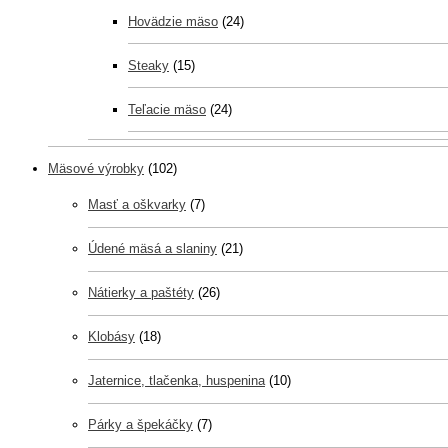
Hovädzie mäso
(24)
Steaky
(15)
Teľacie mäso
(24)
Mäsové výrobky
(102)
Masť a oškvarky
(7)
Údené mäsá a slaniny
(21)
Nátierky a paštéty
(26)
Klobásy
(18)
Jaternice, tlačenka, huspenina
(10)
Párky a špekáčky
(7)