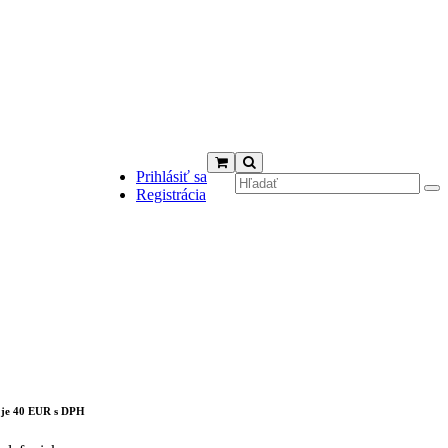
Prihlásiť sa
Registrácia
cts in the cart.
 je 40 EUR s DPH