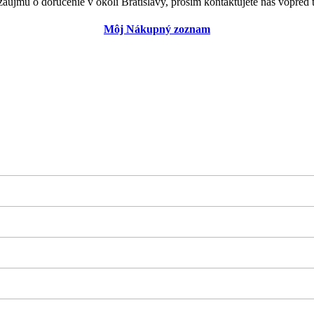
záujmu o doručenie v okolí Bratislavy, prosím kontaktujete nás vopred t
Môj Nákupný zoznam