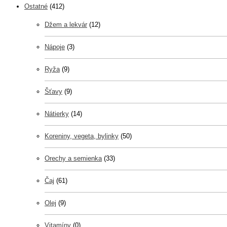
Ostatné
(412)
Džem a lekvár
(12)
Nápoje
(3)
Ryža
(9)
Šťavy
(9)
Nátierky
(14)
Koreniny, vegeta, bylinky
(50)
Orechy a semienka
(33)
Čaj
(61)
Olej
(9)
Vitamíny
(0)