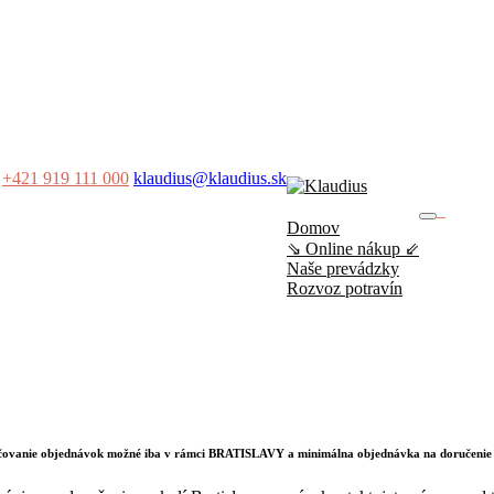
+421 919 111 000
klaudius@klaudius.sk
0
Domov
No produ
⇘ Online nákup ⇙
Naše prevádzky
Rozvoz potravín
učovanie objednávok možné iba v rámci BRATISLAVY a minimálna objednávka na doručenie