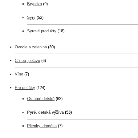
Bryndza
(9)
Syry
(52)
Syrové produkty
(18)
Ovocie a zelenina
(30)
Chlieb, pečivo
(6)
Víno
(7)
Pre detičky
(124)
Ostatné detské
(63)
Pyré, detská výživa
(53)
Plienky, drogéria
(7)