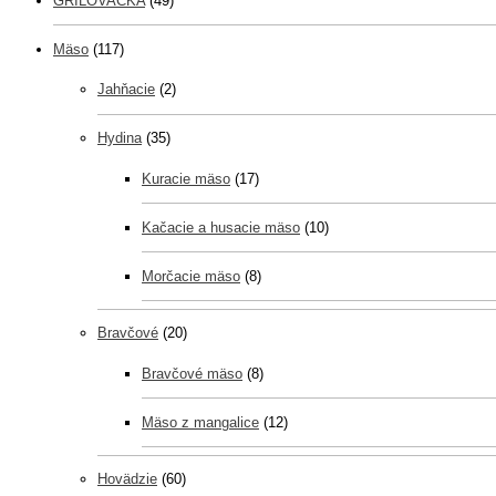
GRILOVAČKA
(49)
Mäso
(117)
Jahňacie
(2)
Hydina
(35)
Kuracie mäso
(17)
Kačacie a husacie mäso
(10)
Morčacie mäso
(8)
Bravčové
(20)
Bravčové mäso
(8)
Mäso z mangalice
(12)
Hovädzie
(60)