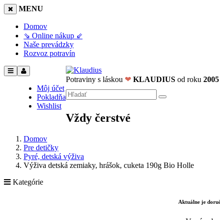
MENU
Domov
⇘ Online nákup ⇙
Naše prevádzky
Rozvoz potravín
Potraviny s láskou
❤
KLAUDIUS
od roku
2005
Môj účet
Pokladňa
Wishlist
Vždy čerstvé
Domov
Pre detičky
Pyré, detská výživa
Výživa detská zemiaky, hrášok, cuketa 190g Bio Holle
Kategórie
Aktuálne je dor