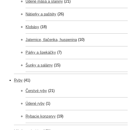
Údené mäsá a slaniny
(21)
Nátierky a paštéty
(26)
Klobásy
(18)
Jaternice, tlačenka, huspenina
(10)
Párky a špekáčky
(7)
Šunky a salámy
(15)
Ryby
(41)
Čerstvé ryby
(21)
Údené ryby
(1)
Rybacie konzervy
(19)