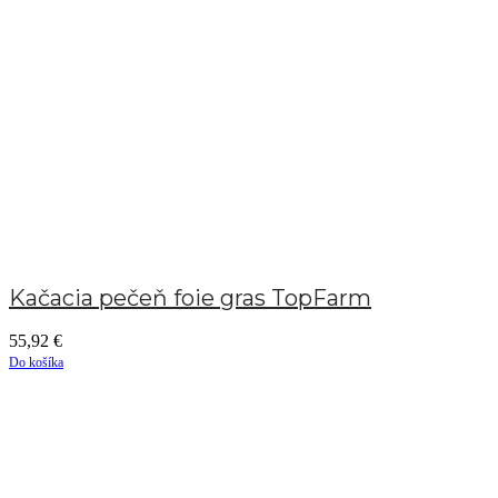
Kačacia pečeň foie gras TopFarm
55,92
€
Do košíka