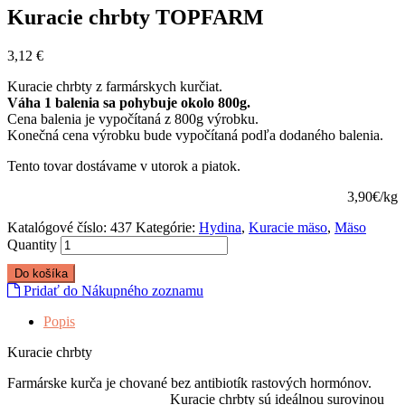
Kuracie chrbty TOPFARM
3,12
€
Kuracie chrbty z farmárskych kurčiat.
Váha 1 balenia sa pohybuje okolo 800g.
Cena balenia je vypočítaná z 800g výrobku.
Konečná cena výrobku bude vypočítaná podľa dodaného balenia.
Tento tovar dostávame v utorok a piatok.
3,90€/kg
Katalógové číslo:
437
Kategórie:
Hydina
,
Kuracie mäso
,
Mäso
Quantity
Do košíka
Pridať do Nákupného zoznamu
Popis
Kuracie chrbty
Farmárske kurča je chované bez antibiotík rastových hormónov.
Kuracie chrbty sú ideálnou surovinou