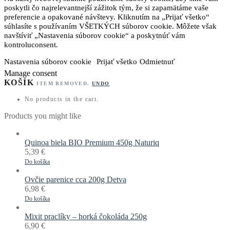
poskytli čo najrelevantnejší zážitok tým, že si zapamätáme vaše
preferencie a opakované návštevy. Kliknutím na „Prijať všetko“
súhlasíte s používaním VŠETKÝCH súborov cookie. Môžete však
navštíviť „Nastavenia súborov cookie“ a poskytnúť vám
kontroluconsent.
Nastavenia súborov cookie
Prijať všetko
Odmietnuť
Manage consent
KOŠÍK
ITEM REMOVED.
UNDO
No products in the cart.
Products you might like
Quinoa biela BIO Premium 450g Naturiq
5,39
€
Do košíka
Ovčie parenice cca 200g Detva
6,98
€
Do košíka
Mixit praclíky – horká čokoláda 250g
6,90
€