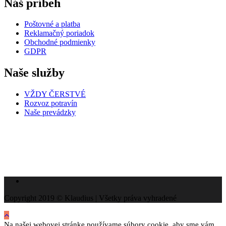
Náš príbeh
Poštovné a platba
Reklamačný poriadok
Obchodné podmienky
GDPR
Naše služby
VŽDY ČERSTVÉ
Rozvoz potravín
Naše prevádzky
Copyright 2019 © Klaudius | Všetky práva vyhradené
Na našej webovej stránke používame súbory cookie, aby sme vám