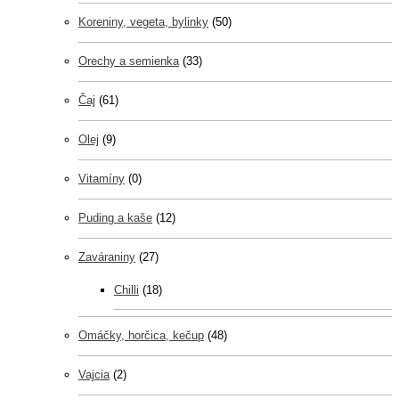
Koreniny, vegeta, bylinky
(50)
Orechy a semienka
(33)
Čaj
(61)
Olej
(9)
Vitamíny
(0)
Puding a kaše
(12)
Zaváraniny
(27)
Chilli
(18)
Omáčky, horčica, kečup
(48)
Vajcia
(2)