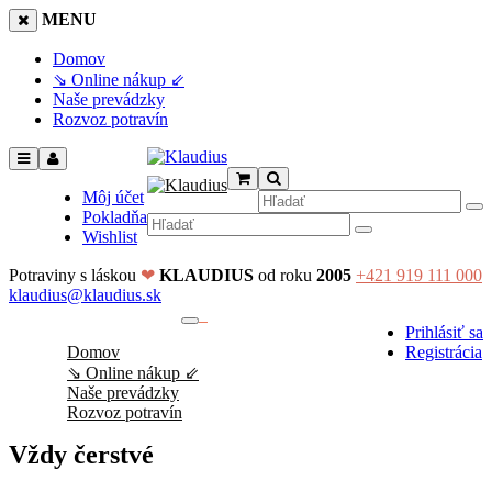
MENU
Domov
⇘ Online nákup ⇙
Naše prevádzky
Rozvoz potravín
Môj účet
Pokladňa
Wishlist
Potraviny s láskou
❤
KLAUDIUS
od roku
2005
+421 919 111 000
klaudius@klaudius.sk
0
Prihlásiť sa
No products in the cart.
Domov
Registrácia
⇘ Online nákup ⇙
Naše prevádzky
Rozvoz potravín
Vždy čerstvé