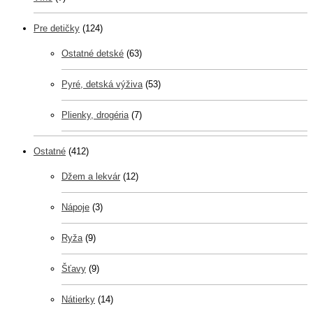
Pre detičky
(124)
Ostatné detské
(63)
Pyré, detská výživa
(53)
Plienky, drogéria
(7)
Ostatné
(412)
Džem a lekvár
(12)
Nápoje
(3)
Ryža
(9)
Šťavy
(9)
Nátierky
(14)