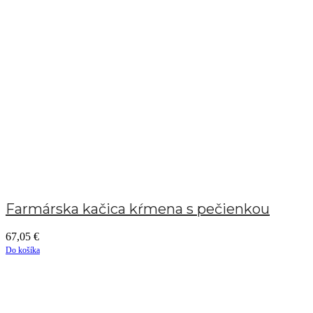
Farmárska kačica kŕmena s pečienkou
67,05
€
Do košíka