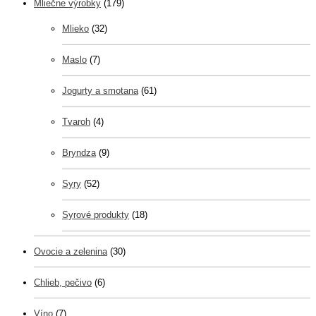
Mliečne výrobky
(179)
Mlieko
(32)
Maslo
(7)
Jogurty a smotana
(61)
Tvaroh
(4)
Bryndza
(9)
Syry
(52)
Syrové produkty
(18)
Ovocie a zelenina
(30)
Chlieb, pečivo
(6)
Víno
(7)