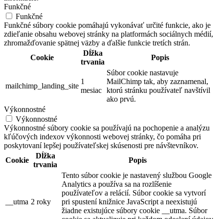
Funkčné
Funkčné
Funkčné súbory cookie pomáhajú vykonávať určité funkcie, ako je
zdieľanie obsahu webovej stránky na platformách sociálnych médií,
zhromažďovanie spätnej väzby a ďalšie funkcie tretích strán.
Dĺžka
Cookie
Popis
trvania
Súbor cookie nastavuje
1
MailChimp tak, aby zaznamenal,
mailchimp_landing_site
mesiac
ktorú stránku používateľ navštívil
ako prvú.
Výkonnostné
Výkonnostné
Výkonnostné súbory cookie sa používajú na pochopenie a analýzu
kľúčových indexov výkonnosti webovej stránky, čo pomáha pri
poskytovaní lepšej používateľskej skúsenosti pre návštevníkov.
Dĺžka
Cookie
Popis
trvania
Tento súbor cookie je nastavený službou Google
Analytics a používa sa na rozlíšenie
používateľov a relácií. Súbor cookie sa vytvorí
__utma
2 roky
pri spustení knižnice JavaScript a neexistujú
žiadne existujúce súbory cookie __utma. Súbor