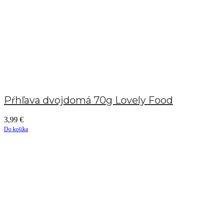
Pŕhľava dvojdomá 70g Lovely Food
3,99
€
Do košíka