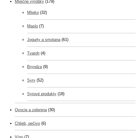
Mliečne výrobky
(179)
Mlieko
(32)
Maslo
(7)
Jogurty a smotana
(61)
Tvaroh
(4)
Bryndza
(9)
Syry
(52)
Syrové produkty
(18)
Ovocie a zelenina
(30)
Chlieb, pečivo
(6)
Víno
(7)