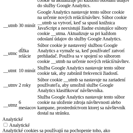
cookie sa aktualizuje pri každom odoslaní údajov
do služby Google Analytics.
Google Analytics nastavuje tento súbor cookie
na určenie nových relácií/návštev. Súbor cookie
__utmb sa vytvorí, keď sa spustí knižnica
__utmb
30 minút
JavaScript a neexistujú žiadne existujúce súbory
cookie __utma. Aktualizuje sa pri každom
odoslaní údajov do služby Google Analytics.
Súbor cookie je nastavený službou Google
dĺžka
Analytics a vymaže sa, keď používateľ zatvorí
__utmc
relácie
prehliadač. Používa sa v spojení so súborom
cookie __utmb na určenie nových relácií/návštev.
Služba Google Analytics nastavuje tento súbor
__utmt
10 minút
cookie tak, aby zabránil frekvencii žiadostí.
Súbor cookie __utmb sa nastavuje na zariadení
__utmv
2 roky
používateľa, aby umožnil službe Google
Analytics klasifikovať návštevníka.
Služba Google Analytics nastavuje tento súbor
6
cookie na uloženie zdroja návštevnosti alebo
__utmz
mesiacov
kampane, prostredníctvom ktorej sa návštevník
dostal na stránku.
Analytické
Analytické
Analytické cookies sa používajú na pochopenie toho, ako