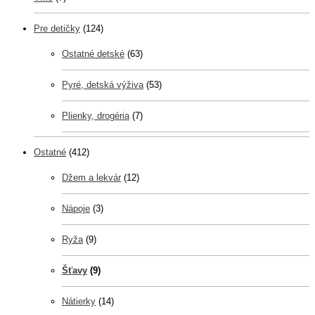
Pre detičky
(124)
Ostatné detské
(63)
Pyré, detská výživa
(53)
Plienky, drogéria
(7)
Ostatné
(412)
Džem a lekvár
(12)
Nápoje
(3)
Ryža
(9)
Šťavy
(9)
Nátierky
(14)