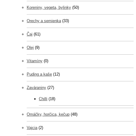
Koreniny, vegeta, bylinky
(50)
Orechy a semienka
(33)
Čaj
(61)
Olej
(9)
Vitamíny
(0)
Puding a kaše
(12)
Zaváraniny
(27)
Chilli
(18)
Omáčky, horčica, kečup
(48)
Vajcia
(2)