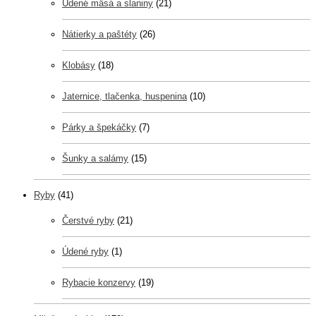
Údené mäsá a slaniny
(21)
Nátierky a paštéty
(26)
Klobásy
(18)
Jaternice, tlačenka, huspenina
(10)
Párky a špekáčky
(7)
Šunky a salámy
(15)
Ryby
(41)
Čerstvé ryby
(21)
Údené ryby
(1)
Rybacie konzervy
(19)