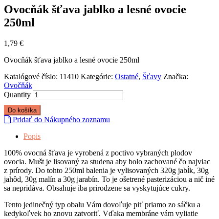
Ovocňák šťava jablko a lesné ovocie
250ml
1,79
€
Ovocňák šťava jablko a lesné ovocie 250ml
Katalógové číslo:
11410
Kategórie:
Ostatné
,
Šťavy
Značka:
Ovočňák
Quantity
Do košíka
Pridať do Nákupného zoznamu
Popis
100% ovocná šťava je vyrobená z poctivo vybraných plodov
ovocia. Mušt je lisovaný za studena aby bolo zachované čo najviac
z prírody. Do tohto 250ml balenia je vylisovaných 320g jabĺk, 30g
jahôd, 30g malín a 30g jarabín. To je ošetrené pasterizáciou a nič iné
sa nepridáva. Obsahuje iba prirodzene sa vyskytujúce cukry.
Tento jedinečný typ obalu Vám dovoľuje piť priamo zo sáčku a
kedykoľvek ho znovu zatvoriť. Vďaka membráne vám vyliatie