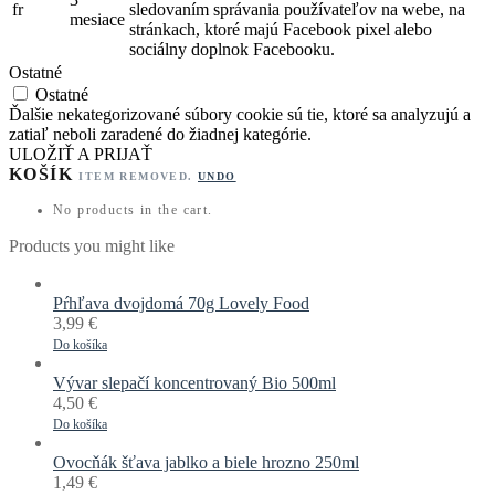
fr
sledovaním správania používateľov na webe, na
mesiace
stránkach, ktoré majú Facebook pixel alebo
sociálny doplnok Facebooku.
Ostatné
Ostatné
Ďalšie nekategorizované súbory cookie sú tie, ktoré sa analyzujú a
zatiaľ neboli zaradené do žiadnej kategórie.
ULOŽIŤ A PRIJAŤ
KOŠÍK
ITEM REMOVED.
UNDO
No products in the cart.
Products you might like
Pŕhľava dvojdomá 70g Lovely Food
3,99
€
Do košíka
Vývar slepačí koncentrovaný Bio 500ml
4,50
€
Do košíka
Ovocňák šťava jablko a biele hrozno 250ml
1,49
€