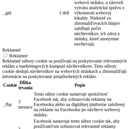
webovú stránku, a zároveň
vytvára analytickú správu o
_gid
1 deň
výkonnosti webovej
lokality. Niektoré zo
zhromažďovacích údajov
zahŕňajú počet
návštevníkov, ich zdroj a
stránky, ktoré anonymne
navštevujú.
Reklamné
Reklamné
Reklamné súbory cookie sa používajú na poskytovanie relevantných
reklám a marketingových kampaní návštevníkom. Tieto súbory
cookie sledujú návštevníkov na webových stránkach a zhromažďujú
informácie na poskytovanie prispôsobených reklám.
Dĺžka
Cookie
Popis
trvania
Tento súbor cookie nastavuje spoločnosť
Facebook tak, aby zobrazovala reklamy na
3
_fbp
Facebooku alebo na digitálnej platforme založenej
mesiace
na reklame na Facebooku po návšteve webovej
stránky.
Facebook nastavuje tento súbor cookie tak, aby
používateľom zobrazoval relevantné reklamy
3