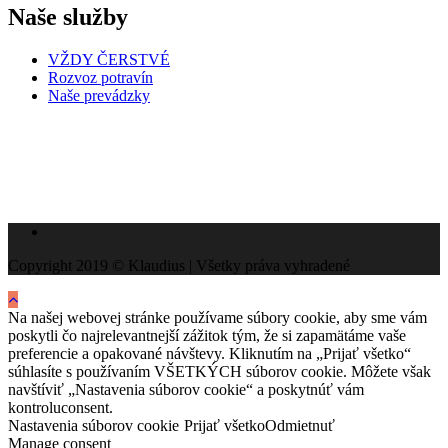
Naše služby
VŽDY ČERSTVÉ
Rozvoz potravín
Naše prevádzky
Copyright 2019 © Klaudius | Všetky práva vyhradené
Na našej webovej stránke používame súbory cookie, aby sme vám
poskytli čo najrelevantnejší zážitok tým, že si zapamätáme vaše
preferencie a opakované návštevy. Kliknutím na „Prijať všetko“
súhlasíte s používaním VŠETKÝCH súborov cookie. Môžete však
navštíviť „Nastavenia súborov cookie“ a poskytnúť vám
kontroluconsent.
Nastavenia súborov cookie
Prijať všetko
Odmietnuť
Manage consent