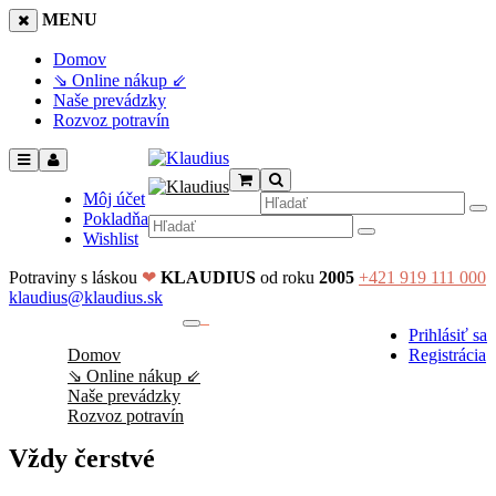
MENU
Domov
⇘ Online nákup ⇙
Naše prevádzky
Rozvoz potravín
Môj účet
Pokladňa
Wishlist
Potraviny s láskou
❤
KLAUDIUS
od roku
2005
+421 919 111 000
klaudius@klaudius.sk
0
Prihlásiť sa
No products in the cart.
Domov
Registrácia
⇘ Online nákup ⇙
Naše prevádzky
Rozvoz potravín
Vždy čerstvé