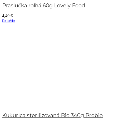
Praslučka roľná 60g Lovely Food
4,40
€
Do košíka
Kukurica sterilizovaná Bio 340g Probio