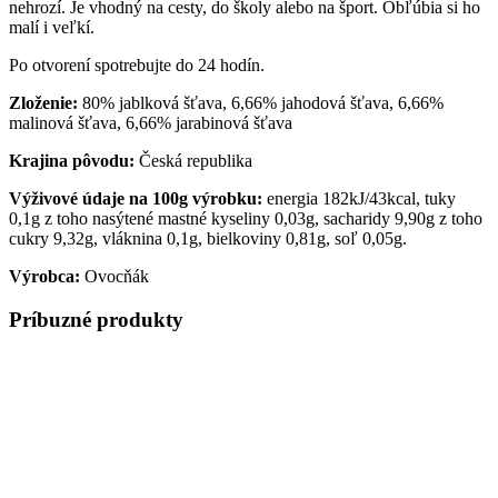
nehrozí. Je vhodný na cesty, do školy alebo na šport. Obľúbia si ho
malí i veľkí.
Po otvorení spotrebujte do 24 hodín.
Zloženie:
80% jablková šťava, 6,66% jahodová šťava, 6,66%
malinová šťava, 6,66% jarabinová šťava
Krajina pôvodu:
Česká republika
Výživové údaje na 100g výrobku:
energia 182kJ/43kcal, tuky
0,1g z toho nasýtené mastné kyseliny 0,03g, sacharidy 9,90g z toho
cukry 9,32g, vláknina 0,1g, bielkoviny 0,81g, soľ 0,05g.
Výrobca:
Ovocňák
Príbuzné produkty