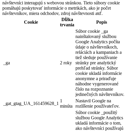
návštevníci interagujú s webovou stránkou. Tieto súbory cookie
pomáhajú poskytovať informácie o metrikách, ako je počet
návštevníkov, miera odchodov, zdroj návštevnosti atď.
Dĺžka
Cookie
Popis
trvania
Súbor cookie _ga
nainštalovaný službou
Google Analytics počíta
údaje o návštevníkoch,
reláciách a kampaniach a
tiež sleduje používanie
_ga
2 roky
stránky pre analytický
prehľad stránky. Súbor
cookie ukladá informácie
anonymne a priraďuje
náhodne vygenerované
číslo na rozpoznanie
jedinečných návštevníkov.
1
Nastavil Google na
_gat_gtag_UA_161459628_1
minúta
rozlíšenie používateľov.
Súbor cookie _použitý
službou Google Analytics
ukladá informácie o tom,
ako návštevníci používajú