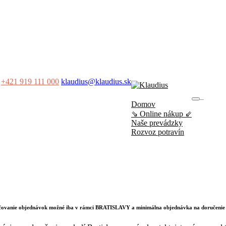
+421 919 111 000
klaudius@klaudius.sk
0
Domov
No produ
⇘ Online nákup ⇙
Naše prevádzky
Rozvoz potravín
učovanie objednávok možné iba v rámci BRATISLAVY a minimálna objednávka na doručenie