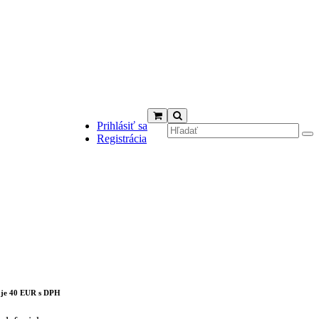
Prihlásiť sa
Registrácia
cts in the cart.
 je 40 EUR s DPH