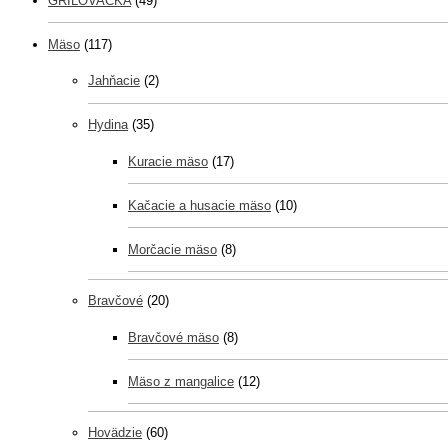
GRILOVAČKA
(49)
Mäso
(117)
Jahňacie
(2)
Hydina
(35)
Kuracie mäso
(17)
Kačacie a husacie mäso
(10)
Morčacie mäso
(8)
Bravčové
(20)
Bravčové mäso
(8)
Mäso z mangalice
(12)
Hovädzie
(60)