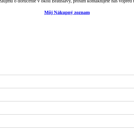
záujmu o doručenie v okolí Bratislavy, prosím kontaktujete nás vopred t
Môj Nákupný zoznam