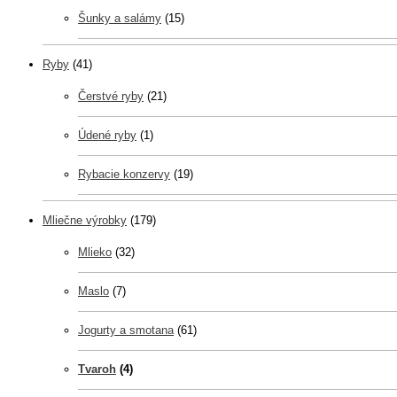
Šunky a salámy
(15)
Ryby
(41)
Čerstvé ryby
(21)
Údené ryby
(1)
Rybacie konzervy
(19)
Mliečne výrobky
(179)
Mlieko
(32)
Maslo
(7)
Jogurty a smotana
(61)
Tvaroh
(4)