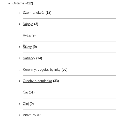
Ostatné
(412)
Džem a lekvár
(12)
Nápoje
(3)
Ryža
(9)
Šťavy
(9)
Nátierky
(14)
Koreniny, vegeta, bylinky
(50)
Orechy a semienka
(33)
Čaj
(61)
Olej
(9)
Vitamíny
(0)