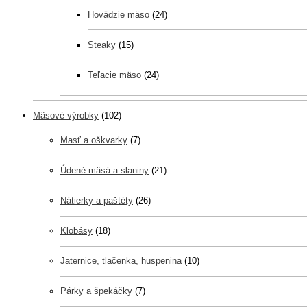
Hovädzie mäso
(24)
Steaky
(15)
Teľacie mäso
(24)
Mäsové výrobky
(102)
Masť a oškvarky
(7)
Údené mäsá a slaniny
(21)
Nátierky a paštéty
(26)
Klobásy
(18)
Jaternice, tlačenka, huspenina
(10)
Párky a špekáčky
(7)