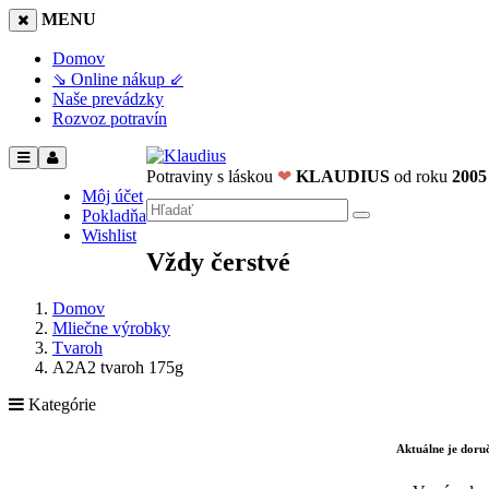
MENU
Domov
⇘ Online nákup ⇙
Naše prevádzky
Rozvoz potravín
Potraviny s láskou
❤
KLAUDIUS
od roku
2005
Môj účet
Pokladňa
Wishlist
Vždy čerstvé
Domov
Mliečne výrobky
Tvaroh
A2A2 tvaroh 175g
Kategórie
Aktuálne je dor