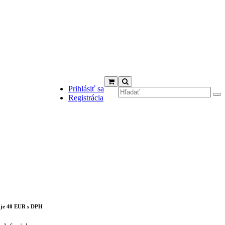
Prihlásiť sa
Registrácia
cts in the cart.
 je 40 EUR s DPH