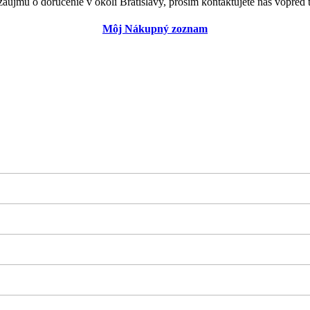
záujmu o doručenie v okolí Bratislavy, prosím kontaktujete nás vopred t
Môj Nákupný zoznam