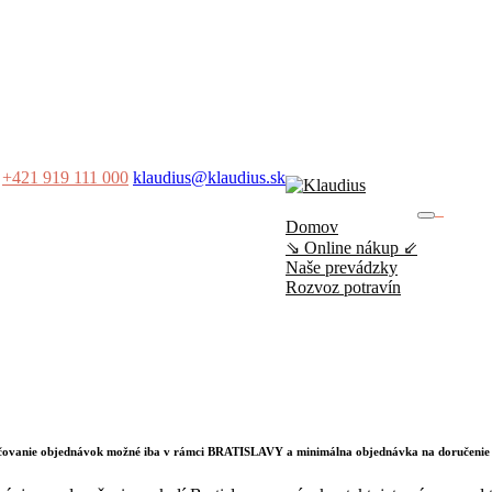
+421 919 111 000
klaudius@klaudius.sk
0
Domov
No produ
⇘ Online nákup ⇙
Naše prevádzky
Rozvoz potravín
učovanie objednávok možné iba v rámci BRATISLAVY a minimálna objednávka na doručenie