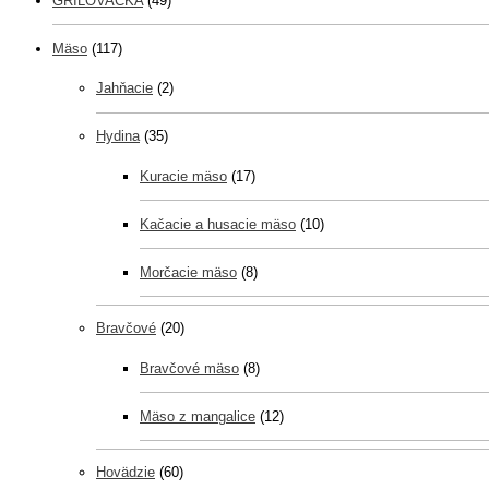
GRILOVAČKA
(49)
Mäso
(117)
Jahňacie
(2)
Hydina
(35)
Kuracie mäso
(17)
Kačacie a husacie mäso
(10)
Morčacie mäso
(8)
Bravčové
(20)
Bravčové mäso
(8)
Mäso z mangalice
(12)
Hovädzie
(60)