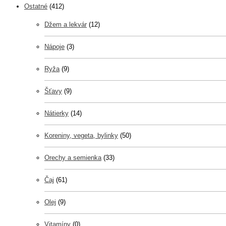
Ostatné
(412)
Džem a lekvár
(12)
Nápoje
(3)
Ryža
(9)
Šťavy
(9)
Nátierky
(14)
Koreniny, vegeta, bylinky
(50)
Orechy a semienka
(33)
Čaj
(61)
Olej
(9)
Vitamíny
(0)