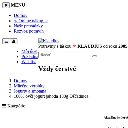
MENU
Domov
⇘ Online nákup ⇙
Naše prevádzky
Rozvoz potravín
Potraviny s láskou
❤
KLAUDIUS
od roku
2005
Môj účet
Pokladňa
Wishlist
Vždy čerstvé
Domov
Mliečne výrobky
Jogurty a smotana
100% ovčí jogurt jahoda 180g Oščadnica
Kategórie
Aktuálne je dor