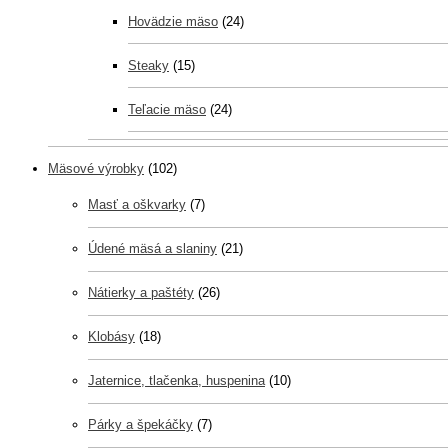
Hovädzie mäso
(24)
Steaky
(15)
Teľacie mäso
(24)
Mäsové výrobky
(102)
Masť a oškvarky
(7)
Údené mäsá a slaniny
(21)
Nátierky a paštéty
(26)
Klobásy
(18)
Jaternice, tlačenka, huspenina
(10)
Párky a špekáčky
(7)