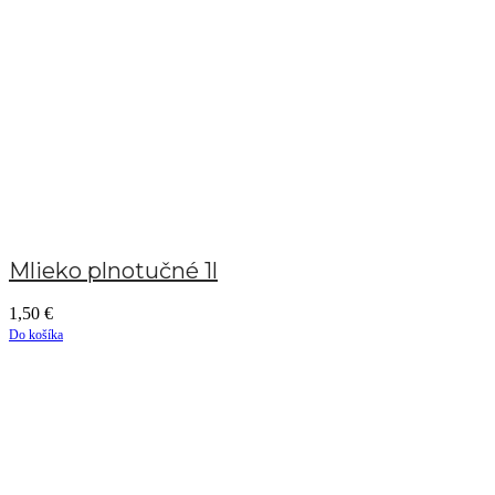
Mlieko plnotučné 1l
1,50
€
Do košíka