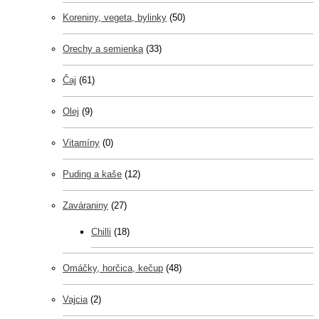
Koreniny, vegeta, bylinky
(50)
Orechy a semienka
(33)
Čaj
(61)
Olej
(9)
Vitamíny
(0)
Puding a kaše
(12)
Zaváraniny
(27)
Chilli
(18)
Omáčky, horčica, kečup
(48)
Vajcia
(2)