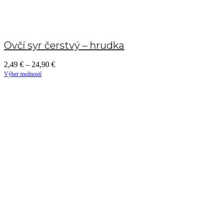
Ovčí syr čerstvý – hrudka
2,49
€
–
24,90
€
Výber možností