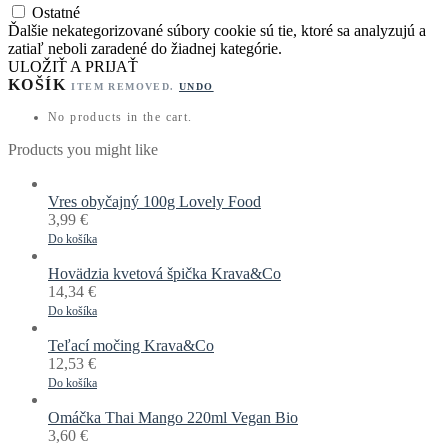
Ostatné
Ďalšie nekategorizované súbory cookie sú tie, ktoré sa analyzujú a
zatiaľ neboli zaradené do žiadnej kategórie.
ULOŽIŤ A PRIJAŤ
KOŠÍK
ITEM REMOVED.
UNDO
No products in the cart.
Products you might like
Vres obyčajný 100g Lovely Food
3,99
€
Do košíka
Hovädzia kvetová špička Krava&Co
14,34
€
Do košíka
Teľací močing Krava&Co
12,53
€
Do košíka
Omáčka Thai Mango 220ml Vegan Bio
3,60
€