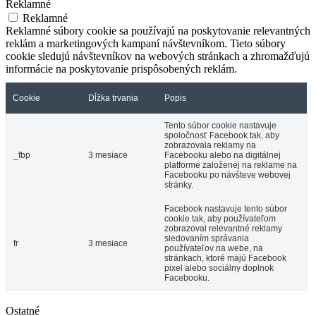
Reklamné
Reklamné
Reklamné súbory cookie sa používajú na poskytovanie relevantných
reklám a marketingových kampaní návštevníkom. Tieto súbory
cookie sledujú návštevníkov na webových stránkach a zhromažďujú
informácie na poskytovanie prispôsobených reklám.
Cookie
Dĺžka trvania
Popis
Tento súbor cookie nastavuje
spoločnosť Facebook tak, aby
zobrazovala reklamy na
_fbp
3 mesiace
Facebooku alebo na digitálnej
platforme založenej na reklame na
Facebooku po návšteve webovej
stránky.
Facebook nastavuje tento súbor
cookie tak, aby používateľom
zobrazoval relevantné reklamy
sledovaním správania
fr
3 mesiace
používateľov na webe, na
stránkach, ktoré majú Facebook
pixel alebo sociálny doplnok
Facebooku.
Ostatné