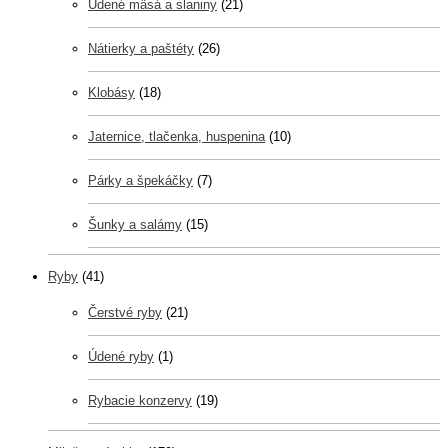
Údené mäsá a slaniny
(21)
Nátierky a paštéty
(26)
Klobásy
(18)
Jaternice, tlačenka, huspenina
(10)
Párky a špekáčky
(7)
Šunky a salámy
(15)
Ryby
(41)
Čerstvé ryby
(21)
Údené ryby
(1)
Rybacie konzervy
(19)