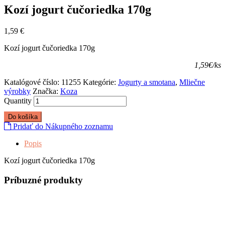
Kozí jogurt čučoriedka 170g
1,59
€
Kozí jogurt čučoriedka 170g
1,59€/ks
Katalógové číslo:
11255
Kategórie:
Jogurty a smotana
,
Mliečne
výrobky
Značka:
Koza
Quantity
Do košíka
Pridať do Nákupného zoznamu
Popis
Kozí jogurt čučoriedka 170g
Príbuzné produkty