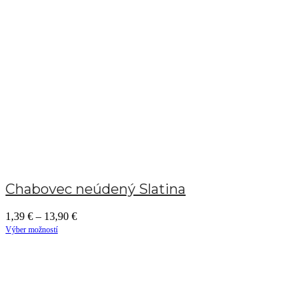
Chabovec neúdený Slatina
1,39
€
–
13,90
€
Výber možností