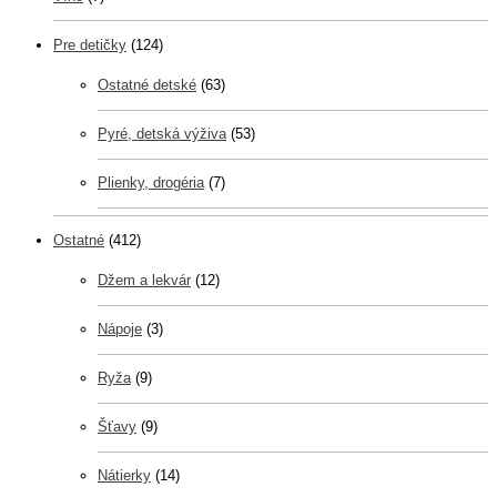
Pre detičky
(124)
Ostatné detské
(63)
Pyré, detská výživa
(53)
Plienky, drogéria
(7)
Ostatné
(412)
Džem a lekvár
(12)
Nápoje
(3)
Ryža
(9)
Šťavy
(9)
Nátierky
(14)