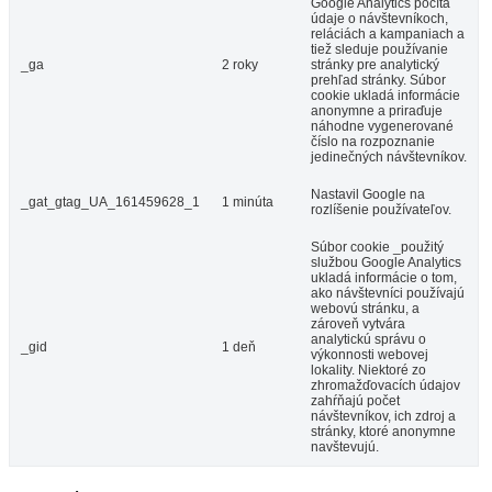
Google Analytics počíta
údaje o návštevníkoch,
reláciách a kampaniach a
tiež sleduje používanie
_ga
2 roky
stránky pre analytický
prehľad stránky. Súbor
cookie ukladá informácie
anonymne a priraďuje
náhodne vygenerované
číslo na rozpoznanie
jedinečných návštevníkov.
Nastavil Google na
_gat_gtag_UA_161459628_1
1 minúta
rozlíšenie používateľov.
Súbor cookie _použitý
službou Google Analytics
ukladá informácie o tom,
ako návštevníci používajú
webovú stránku, a
zároveň vytvára
analytickú správu o
_gid
1 deň
výkonnosti webovej
lokality. Niektoré zo
zhromažďovacích údajov
zahŕňajú počet
návštevníkov, ich zdroj a
stránky, ktoré anonymne
navštevujú.