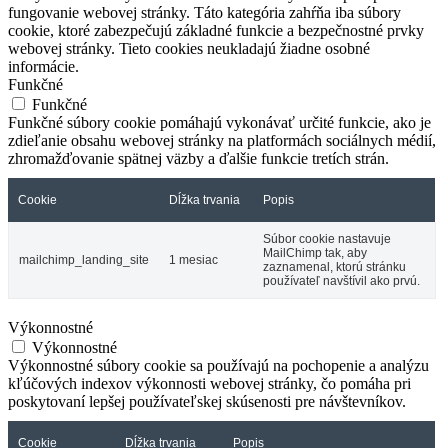
fungovanie webovej stránky. Táto kategória zahŕňa iba súbory
cookie, ktoré zabezpečujú základné funkcie a bezpečnostné prvky
webovej stránky. Tieto cookies neukladajú žiadne osobné
informácie.
Funkčné
Funkčné
Funkčné súbory cookie pomáhajú vykonávať určité funkcie, ako je
zdieľanie obsahu webovej stránky na platformách sociálnych médií,
zhromažďovanie spätnej väzby a ďalšie funkcie tretích strán.
Cookie
Dĺžka trvania
Popis
Súbor cookie nastavuje
MailChimp tak, aby
mailchimp_landing_site
1 mesiac
zaznamenal, ktorú stránku
používateľ navštívil ako prvú.
Výkonnostné
Výkonnostné
Výkonnostné súbory cookie sa používajú na pochopenie a analýzu
kľúčových indexov výkonnosti webovej stránky, čo pomáha pri
poskytovaní lepšej používateľskej skúsenosti pre návštevníkov.
Cookie
Dĺžka trvania
Popis