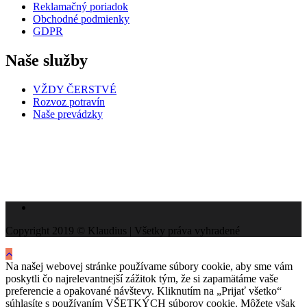
Reklamačný poriadok
Obchodné podmienky
GDPR
Naše služby
VŽDY ČERSTVÉ
Rozvoz potravín
Naše prevádzky
Copyright 2019 © Klaudius | Všetky práva vyhradené
Na našej webovej stránke používame súbory cookie, aby sme vám
poskytli čo najrelevantnejší zážitok tým, že si zapamätáme vaše
preferencie a opakované návštevy. Kliknutím na „Prijať všetko“
súhlasíte s používaním VŠETKÝCH súborov cookie. Môžete však