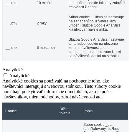
__utmt
10 minút
tento súbor cookie tak, aby zabránil
frekvencii žiadostí.
Súbor cookie __utmb sa nastavuje
na zariadení používateľa, aby
__utmv
2 roky
umožnil službe Google Analytics
klasifikovať návštevníka.
Služba Google Analytics nastavuje
tento súbor cookie na uloženie
__utmz
6 mesiacov
zdroja návštevnosti alebo
kampane, prostredníctvom ktorej
sa návštevník dostal na stránku.
Analytické
Analytické
Analytické cookies sa používajú na pochopenie toho, ako
návštevníci interagujú s webovou stránkou. Tieto súbory cookie
pomáhajú poskytovať informácie o metrikách, ako je počet
návštevníkov, miera odchodov, zdroj návštevnosti atď.
Dĺžka
Cookie
Popis
trvania
Súbor cookie _ga
nainštalovaný službou