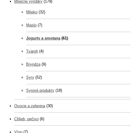
Mliečne výrobky
(179)
Mlieko
(32)
Maslo
(7)
Jogurty a smotana
(61)
Tvaroh
(4)
Bryndza
(9)
Syry
(52)
Syrové produkty
(18)
Ovocie a zelenina
(30)
Chlieb, pečivo
(6)
Víno
(7)