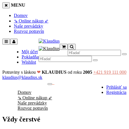
MENU
Domov
⇘ Online nákup ⇙
Naše prevádzky
Rozvoz potravín
Môj účet
Pokladňa
Wishlist
Potraviny s láskou
❤
KLAUDIUS
od roku
2005
+421 919 111 000
klaudius@klaudius.sk
0
Prihlásiť sa
No products in the cart.
Domov
Registrácia
⇘ Online nákup ⇙
Naše prevádzky
Rozvoz potravín
Vždy čerstvé