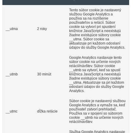
Tento súbor cookie je nastavený
službou Google Analytics a
používa sa na rozlíšenie
používateľov a relácií. Súbor
cookie sa vytvorí pri spustení
__utma
2 roky
knižnice JavaScript a neexistujú
žiadne existujúce súbory cookie
__utma. Súbor cookie sa
aktualizuje pri každom odoslaní
údajov do služby Google Analytics.
Google Analytics nastavuje tento
súbor cookie na určenie nových
relácií/návštev. Súbor cookie
__utmb sa vytvorí, keď sa spustí
__utmb
30 minút
knižnica JavaScript a neexistujú
žiadne existujúce súbory cookie
__utma. Aktualizuje sa pri každom
odoslaní údajov do služby Google
Analytics.
Súbor cookie je nastavený službou
Google Analytics a vymaže sa, keď
používateľ zatvorí prehliadač.
__utmc
dĺžka relácie
Používa sa v spojení so súborom
cookie __utmb na určenie nových
relácií/návštev.
Služba Google Analytics nastavuje